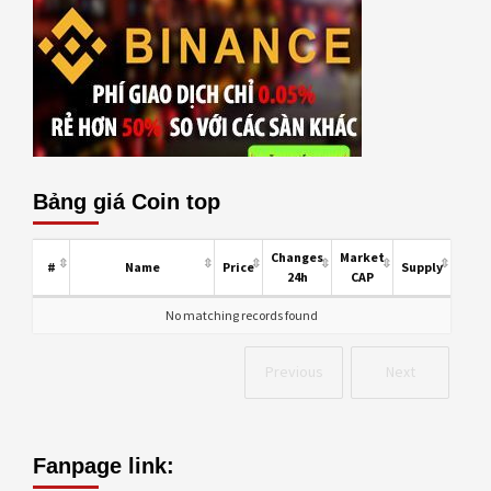
Bảng giá Coin top
Changes
Market
#
Name
Price
Supply
24h
CAP
No matching records found
Previous
Next
Fanpage link: