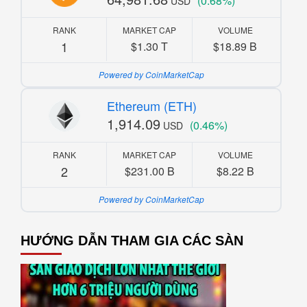
(0.68%)
USD
RANK
MARKET CAP
VOLUME
1
$1.30 T
$18.89 B
Powered by CoinMarketCap
Ethereum (ETH)
1,914.09
(0.46%)
USD
RANK
MARKET CAP
VOLUME
2
$231.00 B
$8.22 B
Powered by CoinMarketCap
HƯỚNG DẪN THAM GIA CÁC SÀN