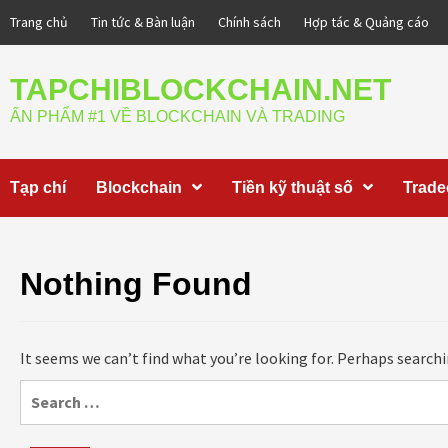
Skip
Trang chủ
Tin tức & Bàn luận
Chính sách
Hợp tác & Quảng cáo
to
content
TAPCHIBLOCKCHAIN.NET
ẤN PHẨM #1 VỀ BLOCKCHAIN VÀ TRADING
Tạp chí
Blockchain
Tiền kỹ thuật số
Trade
Nothing Found
It seems we can’t find what you’re looking for. Perhaps searchi
Search
for: