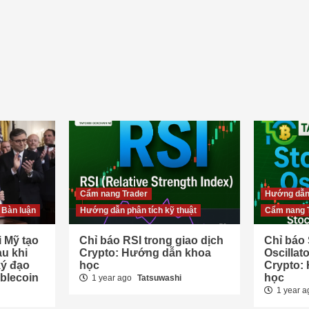
Cẩm nang Trader
Hướng dẫn 
 Bàn luận
Hướng dẫn phân tích kỹ thuật
Cẩm nang 
 Mỹ tạo
Chỉ báo RSI trong giao dịch
Chỉ báo 
u khi
Crypto: Hướng dẫn khoa
Oscillat
ý đạo
học
Crypto:
blecoin
học
1 year ago
Tatsuwashi
1 year 