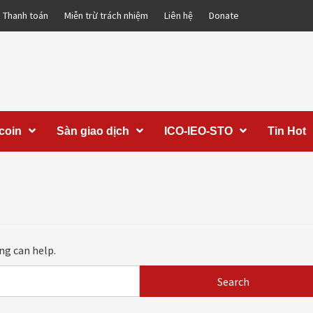
Thanh toán
Miễn trừ trách nhiệm
Liên hệ
Donate
coin
Sàn giao dịch
ICO-IEO-STO
Tin Hot
ng can help.