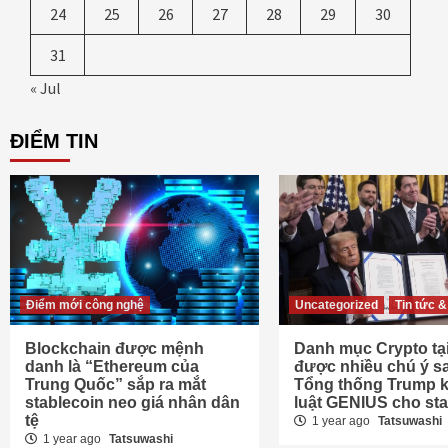
24
25
26
27
28
29
30
31
« Jul
ĐIỂM TIN
Điểm mới công nghệ
Uncategorized
Tin tức &
Blockchain được mệnh
Danh mục Crypto tại
danh là “Ethereum của
được nhiều chú ý sa
Trung Quốc” sắp ra mắt
Tổng thống Trump k
stablecoin neo giá nhân dân
luật GENIUS cho sta
tệ
1 year ago
Tatsuwashi
1 year ago
Tatsuwashi