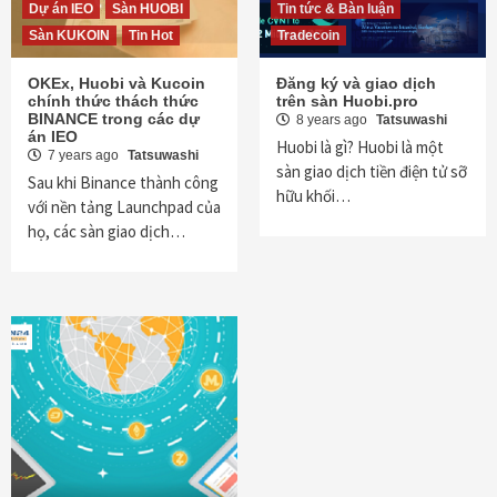
Dự án IEO
Sàn HUOBI
Tin tức & Bàn luận
Sàn KUKOIN
Tin Hot
Tradecoin
OKEx, Huobi và Kucoin
Đăng ký và giao dịch
chính thức thách thức
trên sàn Huobi.pro
BINANCE trong các dự
8 years ago
Tatsuwashi
án IEO
Huobi là gì? Huobi là một
7 years ago
Tatsuwashi
sàn giao dịch tiền điện tử sỡ
Sau khi Binance thành công
hữu khối…
với nền tảng Launchpad của
họ, các sàn giao dịch…