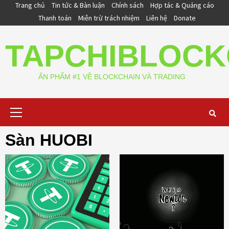
Skip
Trang chủ
Tin tức & Bàn luận
Chính sách
Hợp tác & Quảng cáo
to
Thanh toán
Miễn trừ trách nhiệm
Liên hệ
Donate
content
TAPCHIBLOCK
ẤN PHẨM #1 VỀ BLOCKCHAIN VÀ TRADING
Primary
Menu
Sàn HUOBI