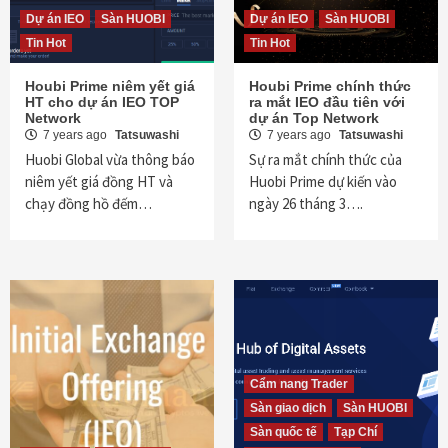
Dự án IEO
Sàn HUOBI
Dự án IEO
Sàn HUOBI
Tin Hot
Tin Hot
Houbi Prime niêm yết giá
Houbi Prime chính thức
HT cho dự án IEO TOP
ra mắt IEO đầu tiên với
Network
dự án Top Network
7 years ago
Tatsuwashi
7 years ago
Tatsuwashi
Huobi Global vừa thông báo
Sự ra mắt chính thức của
niêm yết giá đồng HT và
Huobi Prime dự kiến ​​vào
chạy đồng hồ đếm…
ngày 26 tháng 3….
Cẩm nang Trader
Sàn giao dịch
Sàn HUOBI
Sàn quốc tế
Tạp Chí