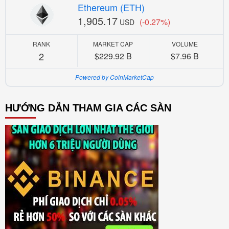
Ethereum (ETH)
1,905.17
(-0.27%)
USD
RANK
MARKET CAP
VOLUME
2
$229.92 B
$7.96 B
Powered by CoinMarketCap
HƯỚNG DẪN THAM GIA CÁC SÀN