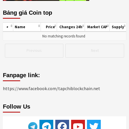
Bảng giá Coin top
Name
Price
Changes 24h
Market CAP
Supply
#
No matching records found
Previous
Next
Fanpage link:
https://www.facebook.com/tapchiblockchain.net
Follow Us