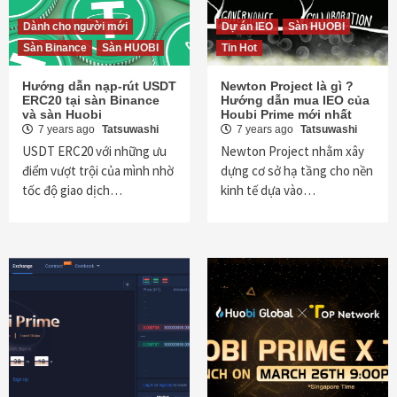
Dành cho người mới
Dự án IEO
Sàn HUOBI
Sàn Binance
Sàn HUOBI
Tin Hot
Hướng dẫn nạp-rút USDT
Newton Project là gì ?
ERC20 tại sàn Binance
Hướng dẫn mua IEO của
và sàn Huobi
Houbi Prime mới nhất
7 years ago
Tatsuwashi
7 years ago
Tatsuwashi
USDT ERC20 với những ưu
Newton Project nhằm xây
điểm vượt trội của mình nhờ
dựng cơ sở hạ tầng cho nền
tốc độ giao dịch…
kinh tế dựa vào…