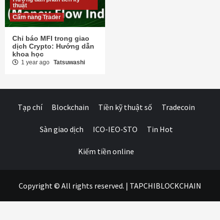
thuật
Cẩm nang Trader
Chỉ báo MFI trong giao
dịch Crypto: Hướng dẫn
khoa học
1 year ago
Tatsuwashi
Tạp chí
Blockchain
Tiền kỹ thuật số
Tradecoin
Sàn giao dịch
ICO-IEO-STO
Tin Hot
Kiếm tiền online
Copyright © All rights reserved.
|
TAPCHIBLOCKCHAIN