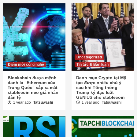
Uncategorized
Điểm mới công nghệ
Tin tức & Bàn luận
Blockchain được mệnh
Danh mục Crypto tại Mỹ
danh là “Ethereum của
tạo được nhiều chú ý
Trung Quốc” sắp ra mắt
sau khi Tổng thống
stablecoin neo giá nhân
Trump ký đạo luật
dân tệ
GENIUS cho stablecoin
1 year ago
Tatsuwashi
1 year ago
Tatsuwashi