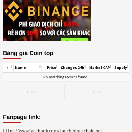
Bảng giá Coin top
Name
Price
Changes 24h
Market CAP
Supply
#
No matching records found
Previous
Next
Fanpage link:
https://www.facebook.com/tapchiblockchain.net