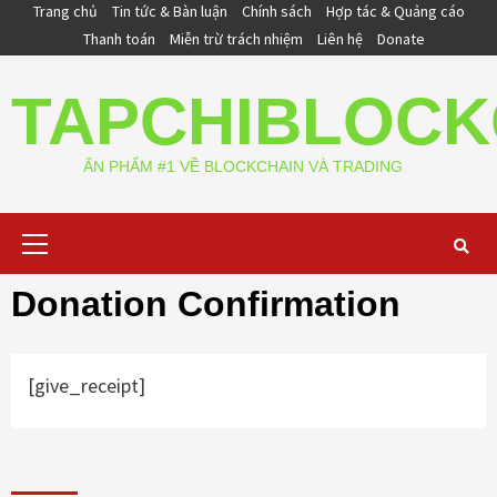
Skip
Trang chủ
Tin tức & Bàn luận
Chính sách
Hợp tác & Quảng cáo
to
Thanh toán
Miễn trừ trách nhiệm
Liên hệ
Donate
content
TAPCHIBLOCK
ẤN PHẨM #1 VỀ BLOCKCHAIN VÀ TRADING
Primary
Menu
Donation Confirmation
[give_receipt]