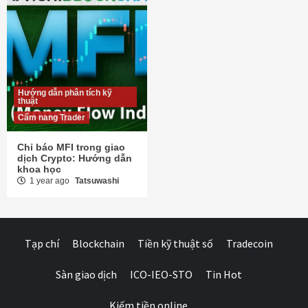
Hướng dẫn phân tích kỹ
thuật
Cẩm nang Trader
Chỉ báo MFI trong giao
dịch Crypto: Hướng dẫn
khoa học
1 year ago
Tatsuwashi
Tạp chí
Blockchain
Tiền kỹ thuật số
Tradecoin
Sàn giao dịch
ICO-IEO-STO
Tin Hot
Kiếm tiền online