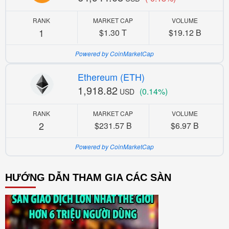
RANK
MARKET CAP
VOLUME
1
$1.30 T
$19.12 B
Powered by CoinMarketCap
Ethereum (ETH)
1,918.82
(0.14%)
USD
RANK
MARKET CAP
VOLUME
2
$231.57 B
$6.97 B
Powered by CoinMarketCap
HƯỚNG DẪN THAM GIA CÁC SÀN