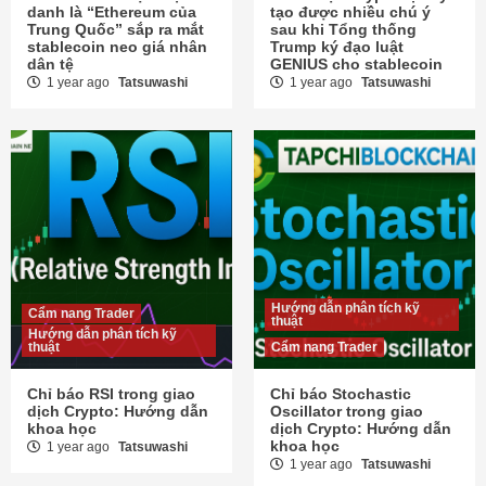
danh là “Ethereum của
tạo được nhiều chú ý
Trung Quốc” sắp ra mắt
sau khi Tổng thống
stablecoin neo giá nhân
Trump ký đạo luật
dân tệ
GENIUS cho stablecoin
1 year ago
Tatsuwashi
1 year ago
Tatsuwashi
Hướng dẫn phân tích kỹ
Cẩm nang Trader
thuật
Hướng dẫn phân tích kỹ
thuật
Cẩm nang Trader
Chỉ báo RSI trong giao
Chỉ báo Stochastic
dịch Crypto: Hướng dẫn
Oscillator trong giao
khoa học
dịch Crypto: Hướng dẫn
khoa học
1 year ago
Tatsuwashi
1 year ago
Tatsuwashi