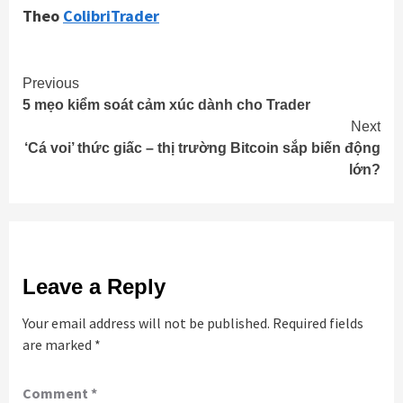
Theo
ColibriTrader
Continue
Previous
5 mẹo kiểm soát cảm xúc dành cho Trader
Reading
Next
‘Cá voi’ thức giấc – thị trường Bitcoin sắp biến động
lớn?
Leave a Reply
Your email address will not be published.
Required fields
are marked
*
Comment
*