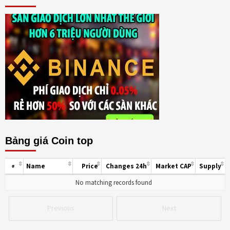
Bảng giá Coin top
Name
Price
Changes 24h
Market CAP
Supply
#
No matching records found
Previous
Next