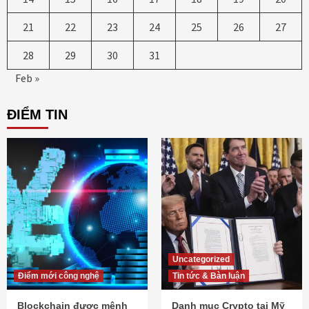
21
22
23
24
25
26
27
28
29
30
31
Feb »
ĐIỂM TIN
Uncategorized
Điểm mới công nghệ
Tin tức & Bàn luận
Blockchain được mệnh
Danh mục Crypto tại Mỹ