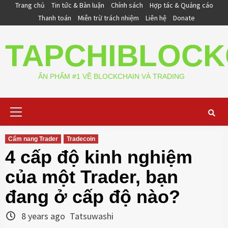
Skip
Trang chủ
Tin tức & Bàn luận
Chính sách
Hợp tác & Quảng cáo
to
Thanh toán
Miễn trừ trách nhiệm
Liên hệ
Donate
content
TAPCHIBLOCK
ẤN PHẨM #1 VỀ BLOCKCHAIN VÀ TRADING
Primary
Menu
Cẩm nang Trader
Tradecoin
4 cấp độ kinh nghiệm
của một Trader, bạn
đang ở cấp độ nào?
8 years ago
Tatsuwashi