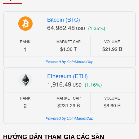
Bitcoin (BTC)
64,982.48
(1.35%)
USD
RANK
MARKET CAP
VOLUME
1
$1.30 T
$21.92 B
Powered by CoinMarketCap
Ethereum (ETH)
1,916.49
(1.16%)
USD
RANK
MARKET CAP
VOLUME
2
$231.29 B
$8.60 B
Powered by CoinMarketCap
HƯỚNG DẪN THAM GIA CÁC SÀN