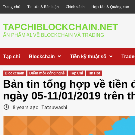
Skip
Trang chủ
Tin tức & Bàn luận
Chính sách
Hợp tác & Quảng cáo
to
content
TAPCHIBLOCKCHAIN.NET
ẤN PHẨM #1 VỀ BLOCKCHAIN VÀ TRADING
Tạp chí
Blockchain
Tiền kỹ thuật số
Trade
Blockchain
Điểm mới công nghệ
Tạp Chí
Tin Hot
Bản tin tổng hợp về tiền 
ngày 05-11/01/2019 trên t
8 years ago
Tatsuwashi