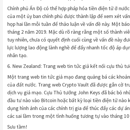
Chính phủ Ấn Độ có thể hợp pháp hóa tiền điện tử ở nước
của một ủy ban chính phủ được thành lập để xem xét vấn
họp hai lần mỗi tuần để thảo luận về vấn đề này. Một báo 
tháng 2 năm 2019. Mặc dù rõ ràng rằng một số thành viên
tuy nhiên, chưa có quyết định cuối cùng về vấn đề này đ
lực lượng lao động lành nghề để đẩy nhanh tốc độ áp dụn
nhân tạo.
6. New Zealand: Trang web tin tức giả kết nối cựu thủ tướ
Một trang web tin tức giả mạo đang quảng bá các khoản 
của đất nước. Trang web Crypto Vault đã được gắn cờ t
dịch vụ giả mạo. Cựu Thủ tướng John Keys đã bác bỏ nh
đầu tư nào vào Bitcoin hoặc bất kỳ loại tiền điện tử nào
dụng hình ảnh của các chính trị gia để thúc đẩy các dự
các sai lầm trong một tình huống tương tự vào tháng 10
Sưu tầm!