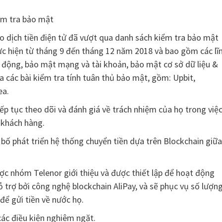
iểm tra bảo mật
 dịch tiền điện tử đã vượt qua danh sách kiểm tra bảo mật
ực hiện từ tháng 9 đến tháng 12 năm 2018 và bao gồm các lĩ
 động, bảo mật mạng và tài khoản, bảo mật cơ sở dữ liệu &
ua các bài kiểm tra tính tuân thủ bảo mật, gồm: Upbit,
ea.
iếp tục theo dõi và đánh giá về trách nhiệm của họ trong việ
 khách hàng.
 bố phát triển hệ thống chuyển tiền dựa trên Blockchain giữa
ợc nhóm Telenor giới thiệu và được thiết lập để hoạt động
 trợ bởi công nghệ blockchain AliPay, và sẽ phục vụ số lượn
 để gửi tiền về nước họ.
 các điều kiện nghiêm ngặt.