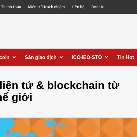
Thanh toán
Miễn trừ trách nhiệm
Liên hệ
Donate
coin
Sàn giao dịch
ICO-IEO-STO
Tin Hot
điện tử & blockchain từ
hế giới