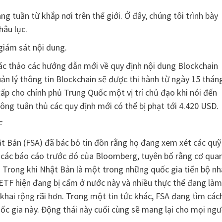
 tuần từ khắp nơi trên thế giới. Ở đây, chúng tôi trình bày
hâu lục.
giám sát nội dung.
c thảo các hướng dẫn mới về quy định nội dung Blockchain
uản lý thông tin Blockchain sẽ được thi hành từ ngày 15 thán
ấp cho chính phủ Trung Quốc một vị trí chủ đạo khi nói đến
hông tuân thủ các quy định mới có thể bị phạt tới 4.420 USD.
F
hật Bản (FSA) đã bác bỏ tin đồn rằng họ đang xem xét các quỹ
i các báo cáo trước đó của Bloomberg, tuyên bố rằng cơ qua
. Trong khi Nhật Bản là một trong những quốc gia tiến bộ nh
uỹ ETF hiện đang bị cấm ở nước này và nhiều thực thể đang làm
 khai rộng rãi hơn. Trong một tin tức khác, FSA đang tìm các
quốc gia này. Động thái này cuối cùng sẽ mang lại cho mọi ngư