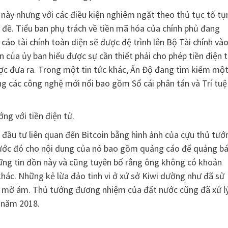
 này nhưng với các điều kiện nghiêm ngặt theo thủ tục tố tụ
 đề. Tiểu ban phụ trách về tiền mã hóa của chính phủ đang
cáo tài chính toàn diện sẽ được đệ trình lên Bộ Tài chính và
 của ủy ban hiểu được sự cần thiết phải cho phép tiền điện t
ược đưa ra. Trong một tin tức khác, Ấn Độ đang tìm kiếm mộ
g các công nghệ mới nổi bao gồm Sổ cái phân tán và Trí tuệ
ng với tiền điện tử.
đầu tư liên quan đến Bitcoin bằng hình ảnh của cựu thủ tướ
rước đó cho nội dung của nó bao gồm quảng cáo để quảng b
ững tin đồn này và cũng tuyên bố rằng ông không có khoản
 khác. Những kẻ lừa đảo tinh vi ở xứ sở Kiwi dường như đã sử
 án mờ ám. Thủ tướng đương nhiệm của đất nước cũng đã xử l
 năm 2018.