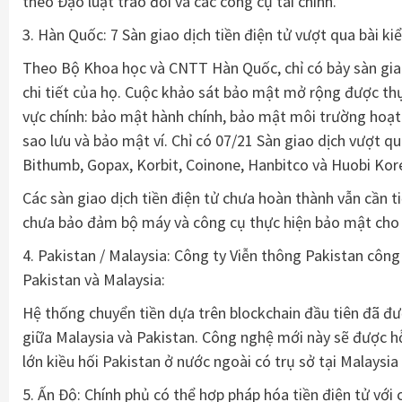
theo Đạo luật trao đổi và các công cụ tài chính.
3. Hàn Quốc: 7 Sàn giao dịch tiền điện tử vượt qua bài k
Theo Bộ Khoa học và CNTT Hàn Quốc, chỉ có bảy sàn giao
chi tiết của họ. Cuộc khảo sát bảo mật mở rộng được th
vực chính: bảo mật hành chính, bảo mật môi trường hoạt
sao lưu và bảo mật ví. Chỉ có 07/21 Sàn giao dịch vượt q
Bithumb, Gopax, Korbit, Coinone, Hanbitco và Huobi Kor
Các sàn giao dịch tiền điện tử chưa hoàn thành vẫn cần t
chưa bảo đảm bộ máy và công cụ thực hiện bảo mật cho
4. Pakistan / Malaysia: Công ty Viễn thông Pakistan công
Pakistan và Malaysia:
Hệ thống chuyển tiền dựa trên blockchain đầu tiên đã đư
giữa Malaysia và Pakistan. Công nghệ mới này sẽ được hỗ
lớn kiều hối Pakistan ở nước ngoài có trụ sở tại Malaysia
5. Ấn Độ: Chính phủ có thể hợp pháp hóa tiền điện tử với