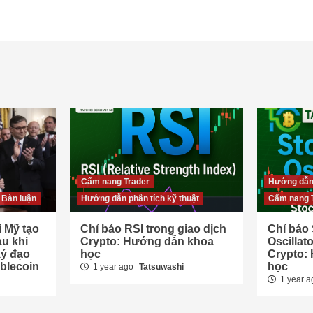
Cẩm nang Trader
Hướng dẫn 
 Bàn luận
Hướng dẫn phân tích kỹ thuật
Cẩm nang 
 Mỹ tạo
Chỉ báo RSI trong giao dịch
Chỉ báo 
u khi
Crypto: Hướng dẫn khoa
Oscillat
ý đạo
học
Crypto:
blecoin
học
1 year ago
Tatsuwashi
1 year 