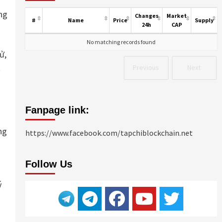
ng
Changes
Market
#
Name
Price
Supply
24h
CAP
o
No matching records found
ử,
t
Previous
Next
Fanpage link:
ng
https://www.facebook.com/tapchiblockchain.net
á
Follow Us
ý