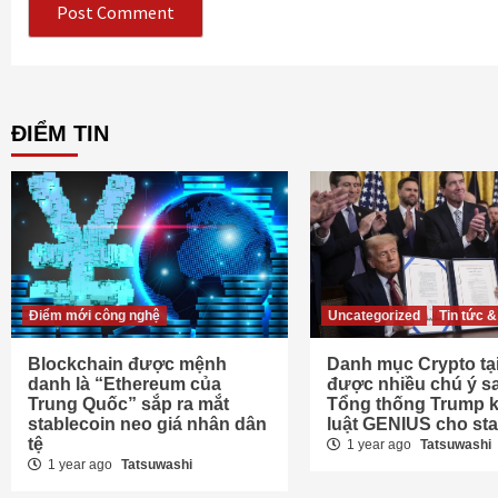
ĐIỂM TIN
Điểm mới công nghệ
Uncategorized
Tin tức &
Blockchain được mệnh
Danh mục Crypto tại
danh là “Ethereum của
được nhiều chú ý sa
Trung Quốc” sắp ra mắt
Tổng thống Trump k
stablecoin neo giá nhân dân
luật GENIUS cho sta
tệ
1 year ago
Tatsuwashi
1 year ago
Tatsuwashi