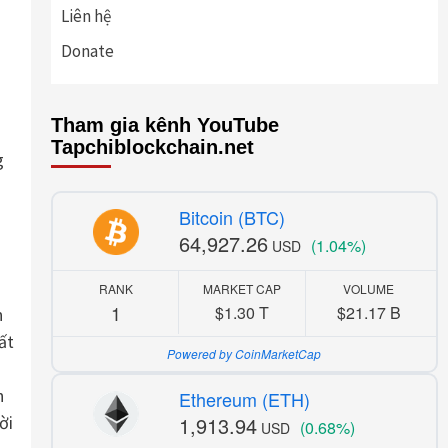
Liên hệ
Donate
Tham gia kênh YouTube
Tapchiblockchain.net
g
Bitcoin (BTC)
64,927.26
(1.04%)
USD
RANK
MARKET CAP
VOLUME
1
$1.30 T
$21.17 B
n
ất
Powered by CoinMarketCap
h
Ethereum (ETH)
ời
1,913.94
(0.68%)
USD