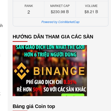
RANK
MARKET CAP
VOLUME
2
$230.98 B
$8.21 B
Powered by CoinMarketCap
nh
HƯỚNG DẪN THAM GIA CÁC SÀN
c
g
Bảng giá Coin top