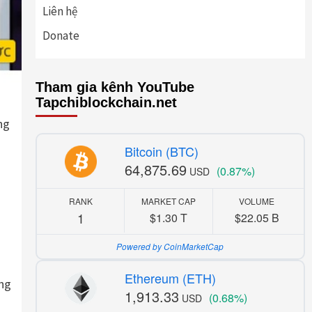
Liên hệ
Donate
Tham gia kênh YouTube
Tapchiblockchain.net
ng
Bitcoin (BTC)
64,875.69
(0.87%)
USD
RANK
MARKET CAP
VOLUME
1
$1.30 T
$22.05 B
Powered by CoinMarketCap
Ethereum (ETH)
ong
1,913.33
(0.68%)
USD