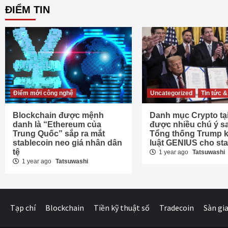
ĐIỂM TIN
Điểm mới công nghệ
Uncategorized
Tin tức &
Blockchain được mệnh
Danh mục Crypto tại
danh là “Ethereum của
được nhiều chú ý sa
Trung Quốc” sắp ra mắt
Tổng thống Trump k
stablecoin neo giá nhân dân
luật GENIUS cho sta
tệ
1 year ago
Tatsuwashi
1 year ago
Tatsuwashi
Tạp chí
Blockchain
Tiền kỹ thuật số
Tradecoin
Sàn gia