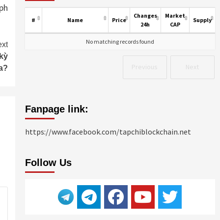
ph
Changes
Market
#
Name
Price
Supply
24h
CAP
No matching records found
xt
 kỳ
Previous
Next
a?
Fanpage link:
https://www.facebook.com/tapchiblockchain.net
Follow Us