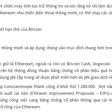
t chiếc máy tính lưu trữ thông tin và nói rằng nó chỉ làm đ
 Ethereum như chiếc điện thoại thông minh, có thể chạy các 
oại thông minh và áp dụng chúng vào mục đích chung hơn tr
m giữ là Ethereum, ngoài ra còn có Bitcoin Cash, Dogecoin
a trên hệ thống đồng thuận bằng chứng cổ phần hiệu quả h
dụng phi tập trung sẽ được phát triển hơn do phí giao dịch rẻ
ấp Constantinople thành công ở khối thứ 7.280.000. Đợt nâ
ề xuất cải tiến (Ethreum Improvement Proposals – EIPs) 
chứng công việc sang bằng chứng cổ phần thông qua cải ti
 mở rộng của Ethereum.