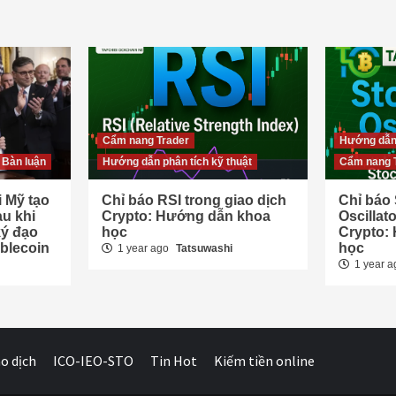
Cẩm nang Trader
Hướng dẫn 
 Bàn luận
Hướng dẫn phân tích kỹ thuật
Cẩm nang 
 Mỹ tạo
Chỉ báo RSI trong giao dịch
Chỉ báo 
u khi
Crypto: Hướng dẫn khoa
Oscillat
ý đạo
học
Crypto:
blecoin
học
1 year ago
Tatsuwashi
1 year 
o dịch
ICO-IEO-STO
Tin Hot
Kiếm tiền online