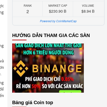
ược
RANK
MARKET CAP
VOLUME
2
$230.90 B
$8.94 B
ứng
Powered by CoinMarketCap
HƯỚNG DẪN THAM GIA CÁC SÀN
ong
 và
ơn
.
ng
để
ến
Bảng giá Coin top