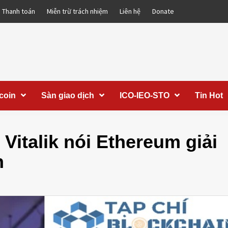
Thanh toán
Miễn trừ trách nhiệm
Liên hệ
Donate
coin
Sàn giao dịch
ICO-IEO-STO
Tin Hot
 Vitalik nói Ethereum giải
n