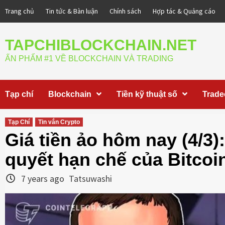
Skip
Trang chủ
Tin tức & Bàn luận
Chính sách
Hợp tác & Quảng cáo
to
content
TAPCHIBLOCKCHAIN.NET
ẤN PHẨM #1 VỀ BLOCKCHAIN VÀ TRADING
Tạp chí
Blockchain
Tiền kỹ thuật số
Trade
Tạp Chí
Tin vắn Crypto
Giá tiền ảo hôm nay (4/3):
quyết hạn chế của Bitcoi
7 years ago
Tatsuwashi