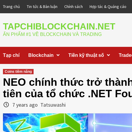
Skip
Trang chủ
Tin tức & Bàn luận
Chính sách
Hợp tác & Quảng cáo
to
content
TAPCHIBLOCKCHAIN.NET
ẤN PHẨM #1 VỀ BLOCKCHAIN VÀ TRADING
Tạp chí
Blockchain
Tiền kỹ thuật số
Trade
Coins tiềm năng
NEO chính thức trở thành
tiên của tổ chức .NET Fo
7 years ago
Tatsuwashi