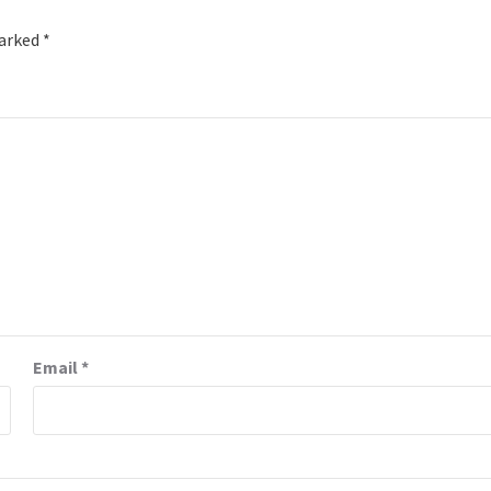
marked
*
Email
*