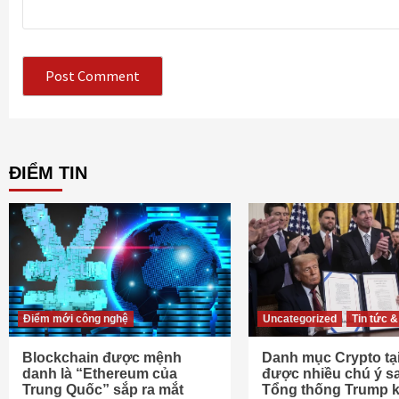
ĐIỂM TIN
Điểm mới công nghệ
Uncategorized
Tin tức &
Blockchain được mệnh
Danh mục Crypto tại
danh là “Ethereum của
được nhiều chú ý sa
Trung Quốc” sắp ra mắt
Tổng thống Trump k