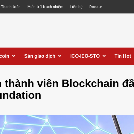
Thanh toán
Miễn trừ trách nhiệm
Liên hệ
Donate
coin
Sàn giao dịch
ICO-IEO-STO
Tin Hot
 thành viên Blockchain đ
undation