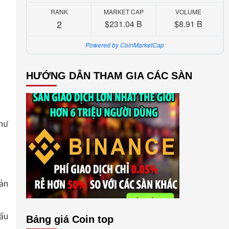
RANK
MARKET CAP
VOLUME
2
$231.04 B
$8.91 B
Powered by CoinMarketCap
HƯỚNG DẪN THAM GIA CÁC SÀN
hư
bản
cấu
Bảng giá Coin top