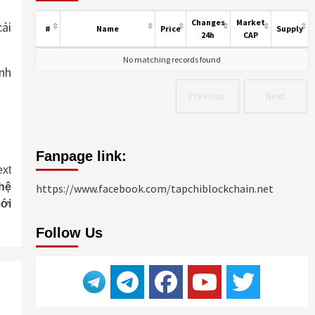
Changes
Market
cải
#
Name
Price
Supply
24h
CAP
No matching records found
ình
Previous
Next
Fanpage link:
xt
hệ
https://www.facebook.com/tapchiblockchain.net
ới
Follow Us