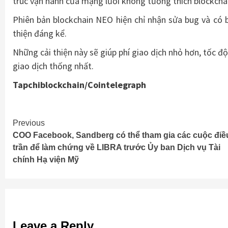
trúc vận hành của mạng lưới không tương thích blockchain
Phiên bản blockchain NEO hiện chỉ nhận sửa bug và có 
thiện đáng kể.
Những cải thiện này sẽ giúp phí giao dịch nhỏ hơn, tốc 
giao dịch thống nhất.
Tapchiblockchain/Cointelegraph
Continue
Previous
COO Facebook, Sandberg có thể tham gia các cuộc điề
Reading
trần để làm chứng về LIBRA trước Ủy ban Dịch vụ Tài
chính Hạ viện Mỹ
Leave a Reply