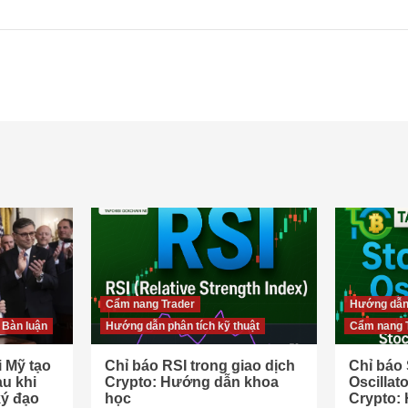
Cẩm nang Trader
Hướng dẫn 
 Bàn luận
Hướng dẫn phân tích kỹ thuật
Cẩm nang 
 Mỹ tạo
Chỉ báo RSI trong giao dịch
Chỉ báo 
u khi
Crypto: Hướng dẫn khoa
Oscillat
ý đạo
học
Crypto: