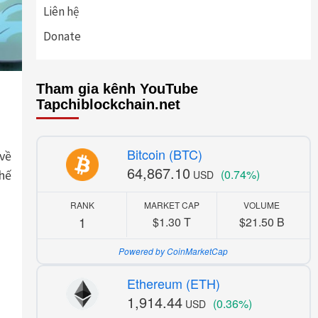
Liên hệ
Donate
Tham gia kênh YouTube
Tapchiblockchain.net
Bitcoin (BTC)
 về
64,867.10
(0.74%)
hế
USD
RANK
MARKET CAP
VOLUME
1
$1.30 T
$21.50 B
Powered by CoinMarketCap
Ethereum (ETH)
1,914.44
(0.36%)
USD