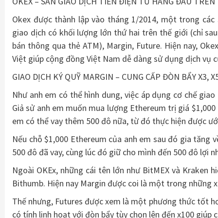
OKEX – SÀN GIAO DỊCH TIỀN ĐIỆN TỬ HÀNG ĐẦU TRÊN 
Okex được thành lập vào tháng 1/2014, một trong các s
giao dịch có khối lượng lớn thứ hai trên thế giới (chỉ 
bán thông qua thẻ ATM), Margin, Future. Hiện nay, Oke
Việt giúp cộng đồng Việt Nam dễ dàng sử dụng dịch vụ c
GIAO DỊCH KÝ QUỸ MARGIN – CUNG CẤP ĐÒN BẨY X3,
Như anh em có thể hình dung, việc áp dụng cơ chế giao d
Giả sử anh em muốn mua lượng Ethereum trị giá $1,000 
em có thể vay thêm 500 đô nữa, từ đó thực hiện được ướ
Nếu chỗ $1,000 Ethereum của anh em sau đó gia tăng về giá
500 đô đã vay, cùng lúc đó giữ cho mình đến 500 đô lợi n
Ngoài OKEx, những cái tên lớn như BitMEX và Kraken hi
Bithumb. Hiện nay Margin được coi là một trong những x
Thế nhưng, Futures được xem là một phương thức tốt hơn
có tính linh hoạt với đòn bẩy tùy chọn lên đến x100 giúp c