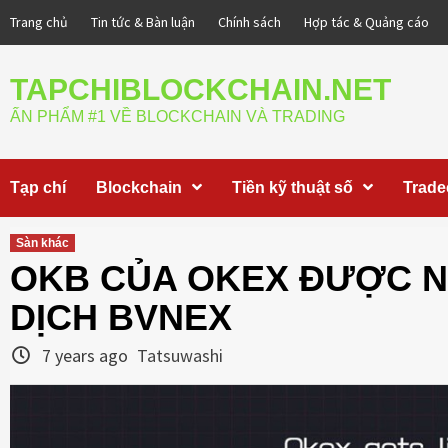
Skip
Trang chủ
Tin tức & Bàn luận
Chính sách
Hợp tác & Quảng cáo
to
content
TAPCHIBLOCKCHAIN.NET
ẤN PHẨM #1 VỀ BLOCKCHAIN VÀ TRADING
Tạp chí
Blockchain
Tiền kỹ thuật số
Trade
Sàn khác
OKB CỦA OKEX ĐƯỢC N
DỊCH BVNEX
7 years ago
Tatsuwashi