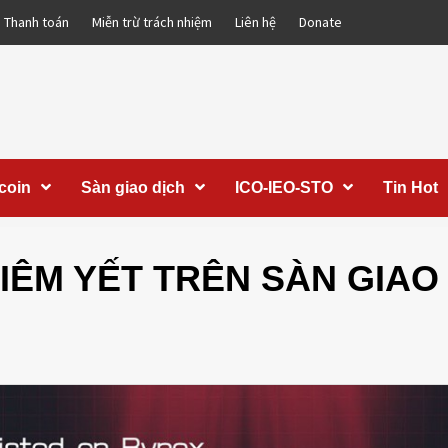
Thanh toán
Miễn trừ trách nhiệm
Liên hệ
Donate
coin
Sàn giao dịch
ICO-IEO-STO
Tin Hot
IÊM YẾT TRÊN SÀN GIAO