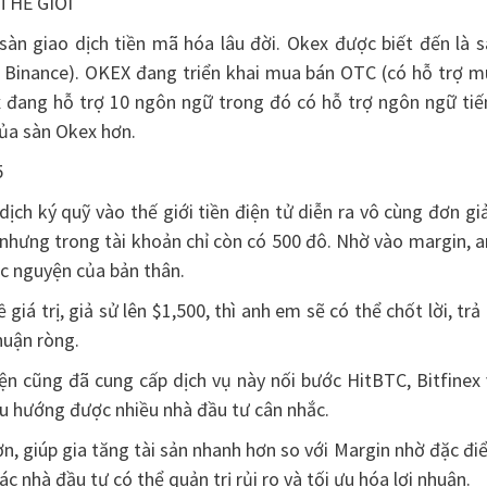
THẾ GIỚI
àn giao dịch tiền mã hóa lâu đời. Okex được biết đến là s
sau Binance). OKEX đang triển khai mua bán OTC (có hỗ trợ 
x đang hỗ trợ 10 ngôn ngữ trong đó có hỗ trợ ngôn ngữ tiế
ủa sàn Okex hơn.
 X5
ịch ký quỹ vào thế giới tiền điện tử diễn ra vô cùng đơn gi
nhưng trong tài khoản chỉ còn có 500 đô. Nhờ vào margin, 
c nguyện của bản thân.
 trị, giả sử lên $1,500, thì anh em sẽ có thể chốt lời, trả 
huận ròng.
ện cũng đã cung cấp dịch vụ này nối bước HitBTC, Bitfinex
u hướng được nhiều nhà đầu tư cân nhắc.
, giúp gia tăng tài sản nhanh hơn so với Margin nhờ đặc đ
ác nhà đầu tư có thể quản trị rủi ro và tối ưu hóa lợi nhuận.