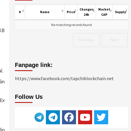
Changes
Market
#
Name
Price
Supply
24h
CAP
No matching records found
KB
Previous
Next
Fanpage link:
é.
https://www.facebook.com/tapchiblockchain.net
àn
Follow Us
Ex
ặp