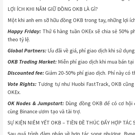
LỢI ÍCH KHI NẮM GIỮ ĐỒNG OKB LÀ GÌ?
Một khi anh em sỡ hữu đồng OKB trong tay, những lợi ích
Happy Friday:
Thứ 6 hàng tuần OKEx sẽ chia sẻ 50% ph
theo tỷ lệ.
Global Partners:
Ưu đãi về giá, phí giao dịch khi sử dụn
OKB Trading Market:
Miễn phí giao dịch khi mua bán tạ
Discounted fee:
Giảm 20-50% phí giao dịch. Phí này có t
Vote Rights:
Tương tự như Huobi FastTrack, OKB cũng 
OKEx.
OK Nodes & Jumpstart:
Dùng đồng OKB để có cơ hội đ
cùng Binance ươm tạo và tài trợ.
SỰ KIỆN NIÊM YẾT OKB – TIỀN ĐỀ THÚC ĐẨY HỢP TÁC
Sau quá trình đàm phán về hợp tác song phương, Bvne