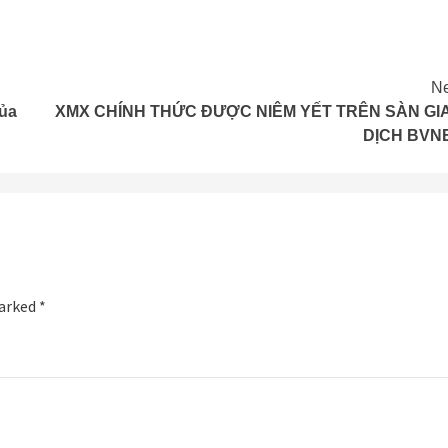
Ne
của
XMX CHÍNH THỨC ĐƯỢC NIÊM YẾT TRÊN SÀN GI
DỊCH BVN
marked
*