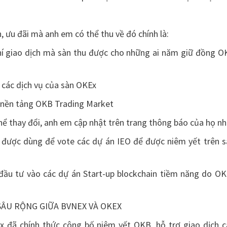
, ưu đãi mà anh em có thể thu về đó chính là:
í giao dịch mà sàn thu được cho những ai năm giữ đồng O
g các dịch vụ của sàn OKEx
i nền tảng OKB Trading Market
hể thay đổi, anh em cập nhật trên trang thông báo của họ nh
được dùng để vote các dự án IEO để được niêm yết trên s
ầu tư vào các dự án Start-up blockchain tiềm năng do OK
 SÂU RỘNG GIỮA BVNEX VÀ OKEX
x đã chính thức công bố niêm yết OKB, hỗ trợ giao dịch c