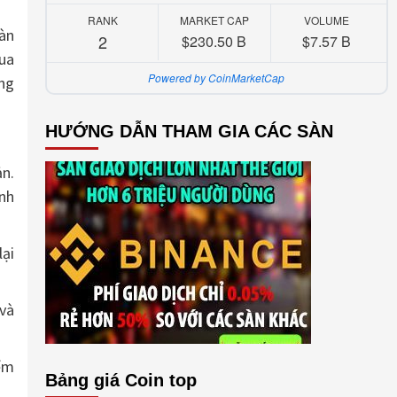
RANK
MARKET CAP
VOLUME
àn
2
$230.50 B
$7.57 B
mua
Powered by CoinMarketCap
ng
HƯỚNG DẪN THAM GIA CÁC SÀN
ản.
anh
lại
 và
iểm
Bảng giá Coin top