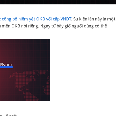
ức công bố niêm yết OKB với cặp VNDT
. Sự kiện lần này là một
êu mến OKB nói riêng. Ngay từ bây giờ người dùng có thể