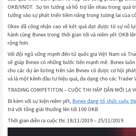
OKB/VNDT. Sự tin tưởng và hỗ trợ lẫn nhau trong quá trì
tưởng vào sự phát triển tiềm năng trong tương lai của c
Okex đã công nhận cao về kết quả đạt được từ sự nỗ lự
hành cùng Bvnex trong thời gian tới và niêm yết OKB lên
rộng hơn.
Với đội ngũ vững mạnh đến từ quốc gia Việt Nam và Trun
sẽ giúp Bvnex có những bước tiến mạnh mẽ. Bvnex luôn c
cho các dự án listing trên sàn Bvnex có được cơ hội phá
và là một kênh đầu tư hiệu quả, đa dạng cho các Trader V
TRADING COMPETITON – CUỘC THI HẤP DẪN MỚI LẠ V
Đi kèm với sự kiện niêm yết,
Bvnex đang tổ chức cuộc th
trả với tổng giải thưởng lên tới 100 OKB
Thời gian diễn ra cuộc thi: 18/11/2019 – 25/11/2019