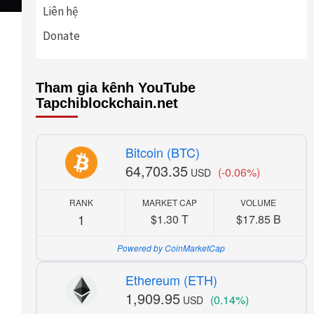
Liên hệ
Donate
Tham gia kênh YouTube
Tapchiblockchain.net
Bitcoin (BTC)
64,703.35
(-0.06%)
USD
RANK
MARKET CAP
VOLUME
1
$1.30 T
$17.85 B
Powered by CoinMarketCap
Ethereum (ETH)
1,909.95
(0.14%)
USD