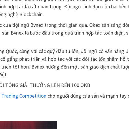
nh hợp tác là rất quan trọng. Đội ngũ lãnh đạo của hai bên 
ông nghệ Blockchain.
c của đội ngũ Bvnex trong thời gian qua. Okex sẵn sàng đồ
 sàn Bvnex là bước đầu trong quá trình hợp tác toàn diện, 
g Quốc, cùng với các quỹ đầu tư lớn, đội ngũ cố vấn hàng 
ố gắng phát triển và hợp tác với các đối tác lớn nhằm hỗ 
t triển tốt hơn. Bvnex hướng đến một sàn giao dịch chất lư
iệt.
ỚI TỔNG GIẢI THƯỞNG LÊN ĐẾN 100 OKB
i Trading Competition
cho người dùng của sàn và mạnh tay c