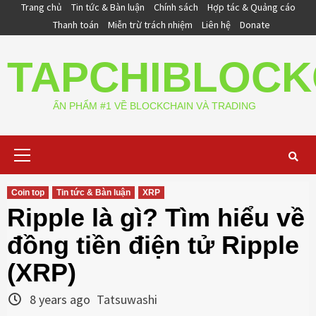
Skip
Trang chủ
Tin tức & Bàn luận
Chính sách
Hợp tác & Quảng cáo
to
Thanh toán
Miễn trừ trách nhiệm
Liên hệ
Donate
content
TAPCHIBLOCK
ẤN PHẨM #1 VỀ BLOCKCHAIN VÀ TRADING
Primary
Menu
Coin top
Tin tức & Bàn luận
XRP
Ripple là gì? Tìm hiểu về
đồng tiền điện tử Ripple
(XRP)
8 years ago
Tatsuwashi