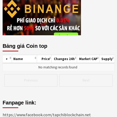
Bảng giá Coin top
Name
Price
Changes 24h
Market CAP
Supply
#
No matching records found
Previous
Next
Fanpage link:
https://www.facebook.com/tapchiblockchain.net