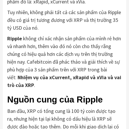
phẩm đó là: xRapid, xCurrent và xVia.
Tuy nhiên, không phải tất cả các sản phẩm của Ripple
đều có giá trị tương đương với XRP và thị trường 35
tỷ USD của nó.
Ripple
không chỉ xác nhận sản phẩm của mình rẻ hơn
và nhanh hơn, thêm vào đó nó còn cho thấy rằng
chúng có hiệu quả hơn các dịch vụ trên thị trường
hiện nay. Cafebitcoin đã phác thảo và giải thích về sự
phù hợp của 3 sản phẩm trên với XRP trong bài
viết:
Nhiệm vụ của xCurrent, xRapid và xVia và vai
trò của XRP
.
Nguồn cung của Ripple
Ban đầu, XRP có tổng cung là 100 tỷ coin được tạo
ra, nhưng hiện tại lại không có dấu hiệu là XRP sẽ
được đào hoặc tạo thêm. Do mỗi khi giao dịch lại có