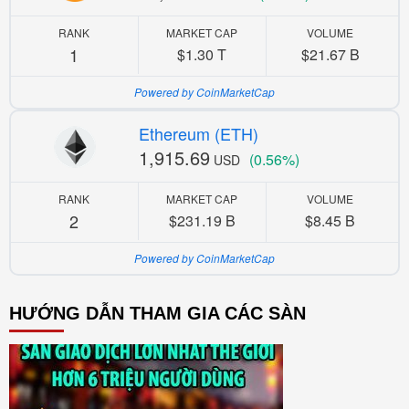
RANK
MARKET CAP
VOLUME
1
$1.30 T
$21.67 B
Powered by CoinMarketCap
Ethereum (ETH)
1,915.69
(0.56%)
USD
RANK
MARKET CAP
VOLUME
2
$231.19 B
$8.45 B
Powered by CoinMarketCap
HƯỚNG DẪN THAM GIA CÁC SÀN