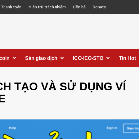
Thanh toán
Miễn trừ trách nhiệm
Liên hệ
Donate
coin
Sàn giao dịch
ICO-IEO-STO
Tin Hot
H TẠO VÀ SỬ DỤNG VÍ
E