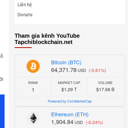
Liên hệ
Donate
Tham gia kênh YouTube
Tapchiblockchain.net
hỗ
Bitcoin (BTC)
64,371.78
(-0.61%)
USD
ời
RANK
MARKET CAP
VOLUME
1
$1.29 T
$17.68 B
Powered by CoinMarketCap
Ethereum (ETH)
1,904.84
(-0.24%)
USD