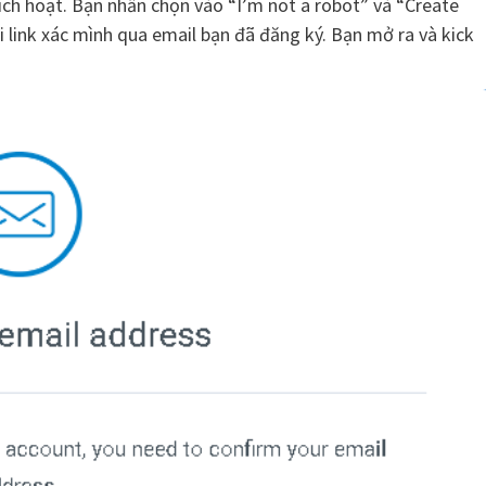
ích hoạt. Bạn nhấn chọn vào “I’m not a robot” và “Create
 link xác mình qua email bạn đã đăng ký. Bạn mở ra và kick