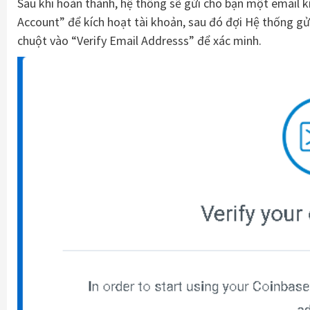
Sau khi hoàn thành, hệ thống sẽ gửi cho bạn một email k
Account” để kích hoạt tài khoản, sau đó đợi Hệ thống gửi
chuột vào “Verify Email Addresss” để xác minh.