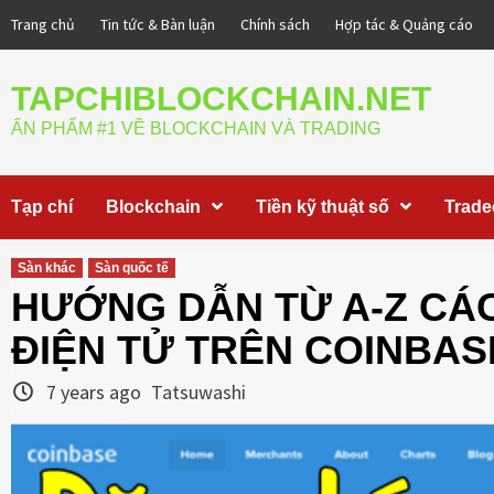
Skip
Trang chủ
Tin tức & Bàn luận
Chính sách
Hợp tác & Quảng cáo
to
content
TAPCHIBLOCKCHAIN.NET
ẤN PHẨM #1 VỀ BLOCKCHAIN VÀ TRADING
Tạp chí
Blockchain
Tiền kỹ thuật số
Trade
Sàn khác
Sàn quốc tế
HƯỚNG DẪN TỪ A-Z CÁC
ĐIỆN TỬ TRÊN COINBAS
7 years ago
Tatsuwashi