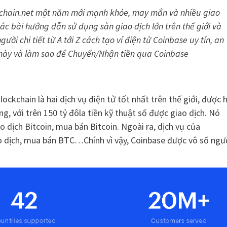
ckchain.net một năm mới mạnh khỏe, may mắn và nhiều giao
ác bài hướng dẫn sử dụng sàn giao dịch lớn trên thế giới và
ời chi tiết từ A tới Z cách tạo ví điện tử Coinbase uy tín, an
này và làm sao để Chuyển/Nhận tiền qua Coinbase
ockchain là hai dịch vụ điện tử tốt nhất trên thế giới, được 
ng, với trên 150 tỷ đôla tiền kỹ thuật số được giao dịch. Nó
iao dịch Bitcoin, mua bán Bitcoin. Ngoài ra, dịch vụ của
iao dịch, mua bán BTC…Chính vì vậy, Coinbase được vô số ngư