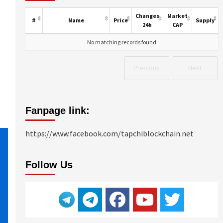
Changes
Market
#
Name
Price
Supply
24h
CAP
No matching records found
Previous
Next
Fanpage link:
https://www.facebook.com/tapchiblockchain.net
Follow Us