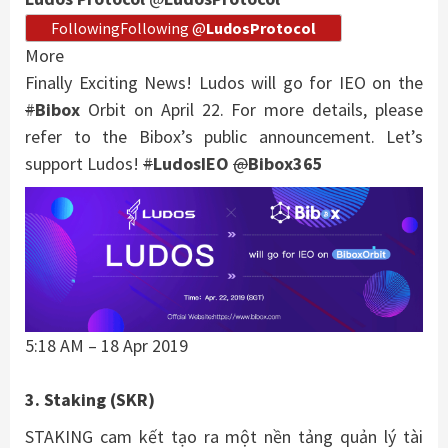
Following
Following
@
LudosProtocol
More
Finally Exciting News! Ludos will go for IEO on the
#
Bibox
Orbit on April 22. For more details, please
refer to the Bibox’s public announcement. Let’s
support Ludos!
#
LudosIEO
@
Bibox365
5:18 AM – 18 Apr 2019
3. Staking (SKR)
STAKING cam kết tạo ra một nền tảng quản lý tài