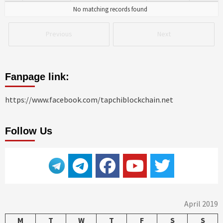
No matching records found
Previous
Next
Fanpage link:
https://www.facebook.com/tapchiblockchain.net
Follow Us
April 2019
M
T
W
T
F
S
S