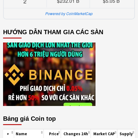
2
$232.01 B
$5.05 B
Powered by CoinMarketCap
HƯỚNG DẪN THAM GIA CÁC SÀN
Bảng giá Coin top
Name
Price
Changes 24h
Market CAP
Supply
#