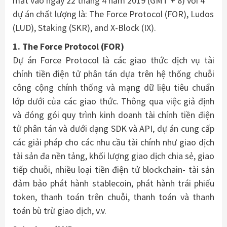
mắt vào ngày 22 tháng 4 năm 2019 (GMT + 8) với 4
dự án chất lượng là: The Force Protocol (FOR), Ludos
(LUD), Staking (SKR), and X-Block (IX).
1. The Force Protocol (FOR)
Dự án Force Protocol là các giao thức dịch vụ tài
chính tiền điện tử phân tán dựa trên hệ thống chuỗi
công cộng chính thống và mạng dữ liệu tiêu chuẩn
lớp dưới của các giao thức. Thông qua việc giả định
và đóng gói quy trình kinh doanh tài chính tiền điện
tử phân tán và dưới dạng SDK và API, dự án cung cấp
các giải pháp cho các nhu cầu tài chính như giao dịch
tài sản đa nền tảng, khối lượng giao dịch chia sẻ, giao
tiếp chuỗi, nhiều loại tiền điện tử blockchain- tài sản
đảm bảo phát hành stablecoin, phát hành trái phiếu
token, thanh toán trên chuỗi, thanh toán và thanh
toán bù trừ giao dịch, v.v.