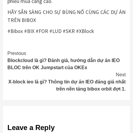
phiếu mua càng cao.
HÃY SẲN SÀNG CHO SỰ BÙNG NỔ CÙNG CÁC DỰ ÁN
TRÊN BIBOX
#
Bibox
#
BIX
#
FOR
#
LUD
#
SKR
#
XBlock
Continue
Previous
Blockcloud là gì? Đánh giá, hướng dẫn dự án IEO
Reading
BLOC trên OK Jumpstart của OKEx
Next
X-block ieo là gì? Thông tin dự án IEO đáng giá nhất
trên nền tảng bibox orbit đợt 1.
Leave a Reply