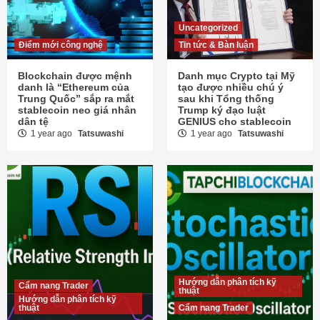
Uncategorized
Điểm mới công nghệ
Tin tức & Bàn luận
Blockchain được mệnh
Danh mục Crypto tại Mỹ
danh là “Ethereum của
tạo được nhiều chú ý
Trung Quốc” sắp ra mắt
sau khi Tổng thống
stablecoin neo giá nhân
Trump ký đạo luật
dân tệ
GENIUS cho stablecoin
1 year ago
Tatsuwashi
1 year ago
Tatsuwashi
Hướng dẫn phân tích kỹ
Cẩm nang Trader
thuật
Hướng dẫn phân tích kỹ
thuật
Cẩm nang Trader