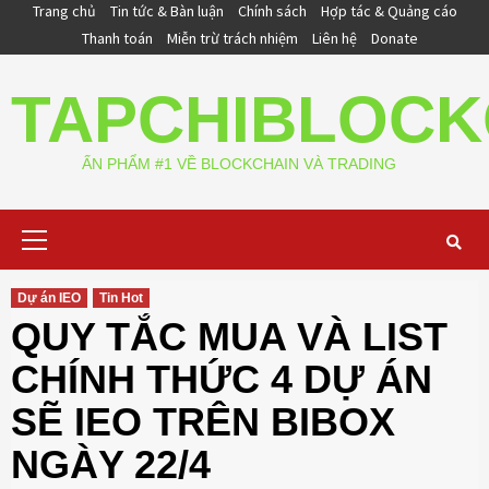
Skip
Trang chủ
Tin tức & Bàn luận
Chính sách
Hợp tác & Quảng cáo
to
Thanh toán
Miễn trừ trách nhiệm
Liên hệ
Donate
content
TAPCHIBLOCK
ẤN PHẨM #1 VỀ BLOCKCHAIN VÀ TRADING
Primary
Menu
Dự án IEO
Tin Hot
QUY TẮC MUA VÀ LIST
CHÍNH THỨC 4 DỰ ÁN
SẼ IEO TRÊN BIBOX
NGÀY 22/4