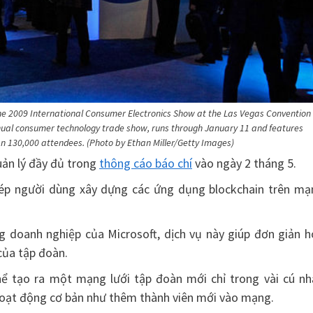
the 2009 International Consumer Electronics Show at the Las Vegas Convention
nnual consumer technology trade show, runs through January 11 and features
han 130,000 attendees. (Photo by Ethan Miller/Getty Images)
uản lý đầy đủ trong
thông cáo báo chí
vào ngày 2 tháng 5.
phép người dùng xây dựng các ứng dụng blockchain trên mạ
 doanh nghiệp của Microsoft, dịch vụ này giúp đơn giản h
 của tập đoàn.
hể tạo ra một mạng lưới tập đoàn mới chỉ trong vài cú nh
 hoạt động cơ bản như thêm thành viên mới vào mạng.