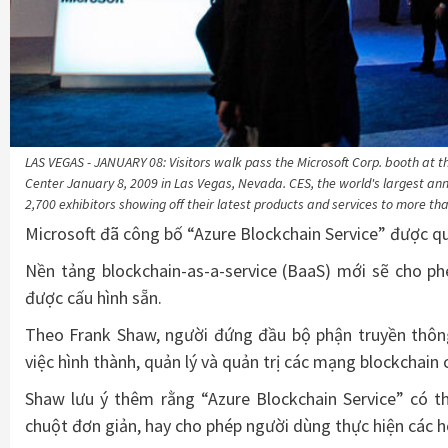
LAS VEGAS - JANUARY 08: Visitors walk pass the Microsoft Corp. booth at 
Center January 8, 2009 in Las Vegas, Nevada. CES, the world's largest a
2,700 exhibitors showing off their latest products and services to more t
Microsoft đã công bố “Azure Blockchain Service” được q
Nền tảng blockchain-as-a-service (BaaS) mới sẽ cho 
được cấu hình sẵn.
Theo Frank Shaw, người đứng đầu bộ phận truyền thông
việc hình thành, quản lý và quản trị các mạng blockchain
Shaw lưu ý thêm rằng “Azure Blockchain Service” có t
chuột đơn giản, hay cho phép người dùng thực hiện các