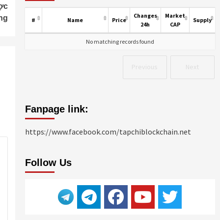
ợc
Changes
Market
ng
#
Name
Price
Supply
24h
CAP
No matching records found
Previous
Next
Fanpage link:
https://www.facebook.com/tapchiblockchain.net
Follow Us