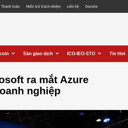
Thanh toán
Miễn trừ trách nhiệm
Liên hệ
Donate
coin
Sàn giao dịch
ICO-IEO-STO
Tin Hot
soft ra mắt Azure
doanh nghiệp