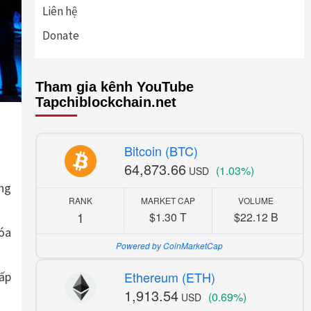
Liên hệ
Donate
Tham gia kênh YouTube
Tapchiblockchain.net
Bitcoin (BTC)
64,873.66
(1.03%)
USD
ng
RANK
MARKET CAP
VOLUME
1
$1.30 T
$22.12 B
óa
Powered by CoinMarketCap
Ethereum (ETH)
ấp
1,913.54
(0.69%)
USD