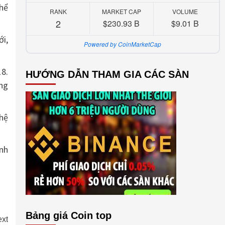
hể
RANK
MARKET CAP
VOLUME
2
$230.93 B
$9.01 B
i,
Powered by CoinMarketCap
8.
HƯỚNG DẪN THAM GIA CÁC SÀN
ờng
hệ
nh
Bảng giá Coin top
xt