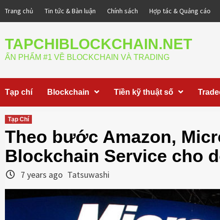
Skip
Trang chủ
Tin tức & Bàn luận
Chính sách
Hợp tác & Quảng cáo
to
content
TAPCHIBLOCKCHAIN.NET
ẤN PHẨM #1 VỀ BLOCKCHAIN VÀ TRADING
Tạp chí
Blockchain
Tiền kỹ thuật số
Trade
Tạp Chí
Theo bước Amazon, Micro
Blockchain Service cho 
7 years ago
Tatsuwashi