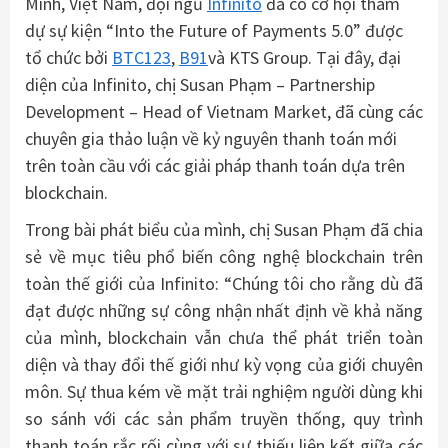
Minh, Việt Nam, đội ngũ
Infinito
đã có cơ hội tham
dự sự kiện “Into the Future of Payments 5.0” được
tổ chức bởi
BTC123
,
B91
và KTS Group. Tại đây, đại
diện của Infinito, chị Susan Phạm – Partnership
Development – Head of Vietnam Market, đã cùng các
chuyên gia thảo luận về kỷ nguyên thanh toán mới
trên toàn cầu với các giải pháp thanh toán dựa trên
blockchain.
Trong bài phát biểu của mình, chị Susan Phạm đã chia
sẻ về mục tiêu phổ biến công nghệ blockchain trên
toàn thế giới của Infinito: “Chúng tôi cho rằng dù đã
đạt được những sự công nhận nhất định về khả năng
của mình, blockchain vẫn chưa thể phát triển toàn
diện và thay đổi thế giới như kỳ vọng của giới chuyên
môn. Sự thua kém về mặt trải nghiệm người dùng khi
so sánh với các sản phẩm truyền thống, quy trình
thanh toán rắc rối cùng với sự thiếu liên kết giữa các