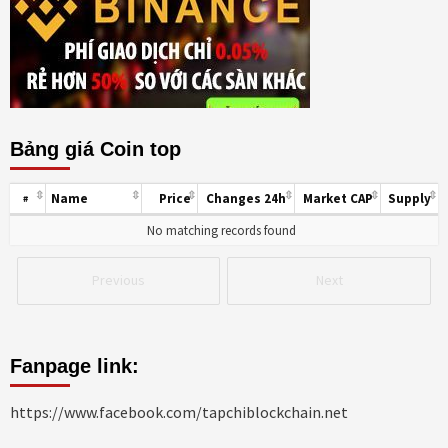
Bảng giá Coin top
Name
Price
Changes 24h
Market CAP
Supply
#
No matching records found
Previous
Next
Fanpage link:
https://www.facebook.com/tapchiblockchain.net