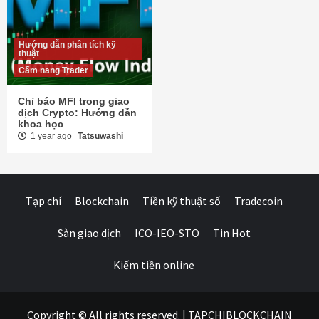
Hướng dẫn phân tích kỹ
thuật
Cẩm nang Trader
Chỉ báo MFI trong giao
dịch Crypto: Hướng dẫn
khoa học
1 year ago
Tatsuwashi
Tạp chí
Blockchain
Tiền kỹ thuật số
Tradecoin
Sàn giao dịch
ICO-IEO-STO
Tin Hot
Kiếm tiền online
Copyright © All rights reserved.
|
TAPCHIBLOCKCHAIN