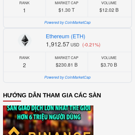
RANK
MARKET CAP
VOLUME
1
$1.30 T
$12.02 B
Powered by CoinMarketCap
Ethereum (ETH)
1,912.57
(-0.21%)
USD
RANK
MARKET CAP
VOLUME
2
$230.81 B
$3.70 B
Powered by CoinMarketCap
HƯỚNG DẪN THAM GIA CÁC SÀN