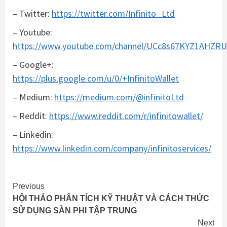
– Twitter:
https://twitter.com/Infinito_Ltd
– Youtube:
https://www.youtube.com/channel/UCc8s67KYZ1AHZR
– Google+:
https://plus.google.com/u/0/+InfinitoWallet
– Medium:
https://medium.com/@infinitoLtd
– Reddit:
https://www.reddit.com/r/infinitowallet/
– Linkedin:
https://www.linkedin.com/company/infinitoservices/
Continue
Previous
HỘI THẢO PHÂN TÍCH KỸ THUẬT VÀ CÁCH THỨC
Reading
SỬ DỤNG SÀN PHI TẬP TRUNG
Next