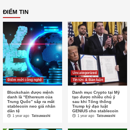
ĐIỂM TIN
Uncategorized
Điểm mới công nghệ
Tin tức & Bàn luận
Blockchain được mệnh
Danh mục Crypto tại Mỹ
danh là “Ethereum của
tạo được nhiều chú ý
Trung Quốc” sắp ra mắt
sau khi Tổng thống
stablecoin neo giá nhân
Trump ký đạo luật
dân tệ
GENIUS cho stablecoin
1 year ago
Tatsuwashi
1 year ago
Tatsuwashi