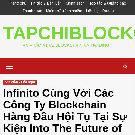
Skip
Trang chủ
Tin tức & Bàn luận
Chính sách
Hợp tác & Quảng cáo
to
Thanh toán
Miễn trừ trách nhiệm
Liên hệ
Donate
content
TAPCHIBLOCK
ẤN PHẨM #1 VỀ BLOCKCHAIN VÀ TRADING
Primary
Menu
Sự kiện - Hội nghị
Infinito Cùng Với Các
Công Ty Blockchain
Hàng Đầu Hội Tụ Tại Sự
Kiện Into The Future of