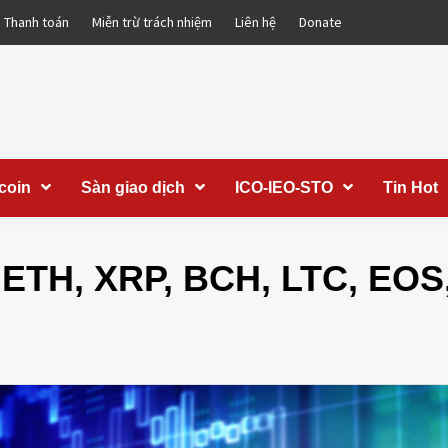
Thanh toán
Miễn trừ trách nhiệm
Liên hệ
Donate
coin
Sàn giao dịch
ICO-IEO-STO
Tin Hot
, ETH, XRP, BCH, LTC, EOS