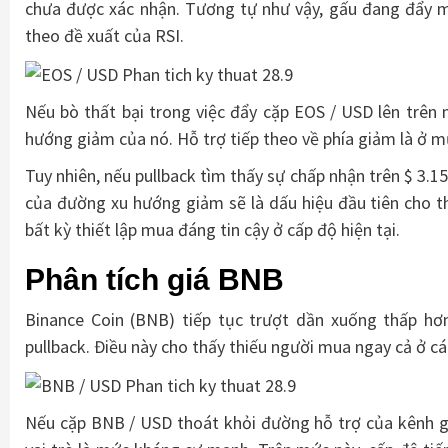
chưa được xác nhận. Tương tự như vậy, gấu đang đẩy m
theo đề xuất của RSI.
Nếu bò thất bại trong việc đẩy cặp EOS / USD lên trên
hướng giảm của nó. Hỗ trợ tiếp theo về phía giảm là ở mứ
Tuy nhiên, nếu pullback tìm thấy sự chấp nhận trên $ 3.
của đường xu hướng giảm sẽ là dấu hiệu đầu tiên cho t
bất kỳ thiết lập mua đáng tin cậy ở cấp độ hiện tại.
Phân tích giá BNB
Binance Coin (BNB) tiếp tục trượt dần xuống thấp hơ
pullback. Điều này cho thấy thiếu người mua ngay cả ở cá
Nếu cặp BNB / USD thoát khỏi đường hỗ trợ của kênh gi