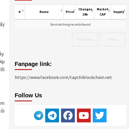
Changes
Market
#
Name
Price
Supply
24h
CAP
hấy
No matching records found
Previous
Next
áy.
Dip
Fanpage link:
ưới
https://www.facebook.com/tapchiblockchain.net
Follow Us
ăm
tôi