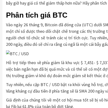
bây giờ hay giá có thể giảm thấp hơn nữa? Hãy phân tích 
Phân tích giá BTC
Vào ngày 26 tháng 9, Bitcoin đã đóng cửa (UTC) dưới SM
một chỉ số được theo dõi chặt chẽ trong các thị trường 
người chơi tổ chức sẽ tránh các vị trí tích cực. Tuy nhi
200 ngày, điều đó sẽ chỉ ra rằng cú ngã là một cái bẫy g
Hỗ trợ tiếp theo về phía giảm là khu vực $ 7,451- $ 7,3
việc bán ngắn hạn đã bị quá mức và có thể sẽ có một đợ
thị trường giảm vì khó dự đoán mức giảm sẽ kết thúc ở đ
Tuy nhiên, nếu cặp BTC / USD bật ra khỏi vùng hỗ trợ, ch
Vùng kháng cự đầu tiên ở phía tăng sẽ là SMA 200 ngày v
Giả định của chúng tôi về một cơ hội mua tốt sẽ bị vô h
lui Fib lui 61.8% của toàn bộ đợt tăng.