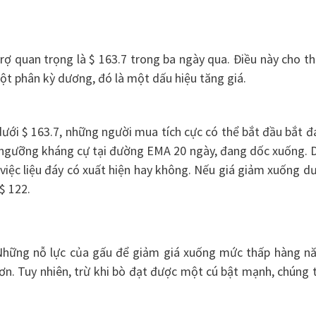
ợ quan trọng là $ 163.7 trong ba ngày qua. Điều này cho t
một phân kỳ dương, đó là một dấu hiệu tăng giá.
ưới $ 163.7, những người mua tích cực có thể bắt đầu bắt đ
i ngưỡng kháng cự tại đường EMA 20 ngày, đang dốc xuống. 
 việc liệu đáy có xuất hiện hay không. Nếu giá giảm xuống d
$ 122.
. Những nỗ lực của gấu để giảm giá xuống mức thấp hàng n
ơn. Tuy nhiên, trừ khi bò đạt được một cú bật mạnh, chúng 