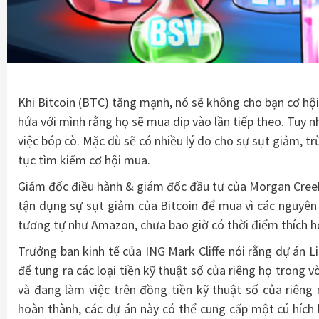
Khi Bitcoin (BTC) tăng mạnh, nó sẽ không cho bạn cơ hội
hứa với mình rằng họ sẽ mua dip vào lần tiếp theo. Tuy nhi
việc bóp cò. Mặc dù sẽ có nhiều lý do cho sự sụt giảm, trừ
tục tìm kiếm cơ hội mua.
Giám đốc điều hành & giám đốc đầu tư của Morgan Cree
tận dụng sự sụt giảm của Bitcoin để mua vì các nguyên 
tương tự như Amazon, chưa bao giờ có thời điểm thích h
Trưởng ban kinh tế của ING Mark Cliffe nói rằng dự án 
để tung ra các loại tiền kỹ thuật số của riêng họ trong v
và đang làm việc trên đồng tiền kỹ thuật số của riêng
hoàn thành, các dự án này có thể cung cấp một cú hích 