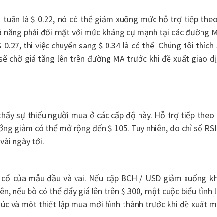
tuần là $ 0.22, nó có thể giảm xuống mức hỗ trợ tiếp theo
khả năng phải đối mặt với mức kháng cự mạnh tại các đường 
0.27, thì việc chuyển sang $ 0.34 là có thể. Chúng tôi thích
 sẽ chờ giá tăng lên trên đường MA trước khi đề xuất giao d
thấy sự thiếu người mua ở các cấp độ này. Hỗ trợ tiếp theo
ớng giảm có thể mở rộng đến $ 105. Tuy nhiên, do chỉ số RSI
ài ngày tới.
ền cổ của mẫu đầu và vai. Nếu cặp BCH / USD giảm xuống kh
n, nếu bò có thể đẩy giá lên trên $ 300, một cuộc biểu tình 
thúc và một thiết lập mua mới hình thành trước khi đề xuất 