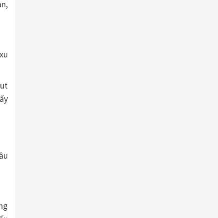
n,
 xu
out
hấy
ầu
óng