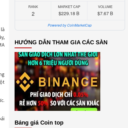
RANK
MARKET CAP
VOLUME
2
$229.18 B
$7.67 B
Powered by CoinMarketCap
 là
ày,
HƯỚNG DẪN THAM GIA CÁC SÀN
SMA
ằng
một
ực.
oái
Bảng giá Coin top