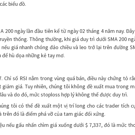
các biểu đồ.
A 200 ngày lần đầu tiên kể từ ngày 02 tháng 4 năm nay. Đây
truyền thống. Thông thường, khi giá duy trì dưới SMA 200 ng
ên, nếu giá nhanh chóng đảo chiều và leo trở lại trên đường 
ấu để hù dọa những kẻ tay mơ.
37. Chỉ số RSI nằm trong vùng quá bán, điều này chứng tỏ r
t giảm giá. Tuy nhiên, chúng tôi không đề xuất mua trong 
âu và do đó, mức stoploss hợp lý không thể được duy trì.
úng tôi có thể đề xuất một vị trí long cho các trader tích c
à trên đó là điểm phá vỡ của tam giác đối xứng.
iệu nếu gấu nhấn chìm giá xuống dưới $ 7,337, đó là mức th