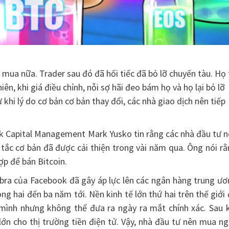
 mua nữa. Trader sau đó đã hối tiếc đã bỏ lỡ chuyến tàu. Họ 
ên, khi giá điều chỉnh, nỗi sợ hãi đeo bám họ và họ lại bỏ lỡ
 khi lý do cơ bản cơ bản thay đổi, các nhà giao dịch nên tiếp
k Capital Management Mark Yusko tin rằng các nhà đầu tư n
tắc cơ bản đã được cải thiện trong vài năm qua. Ông nói r
ợp để bán Bitcoin.
Libra của Facebook đã gây áp lực lên các ngân hàng trung ư
òng hai đến ba năm tới. Nền kinh tế lớn thứ hai trên thế giới
 mình nhưng không thể đưa ra ngày ra mắt chính xác. Sau k
lớn cho thị trường tiền điện tử. Vậy, nhà đầu tư nên mua n