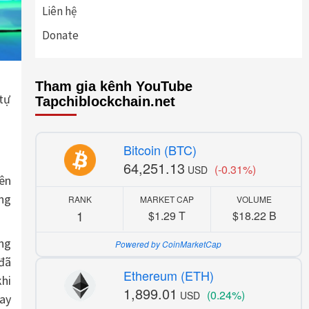
Liên hệ
Donate
Tham gia kênh YouTube
tự
Tapchiblockchain.net
Bitcoin (BTC)
64,251.13
(-0.31%)
USD
ên
ằng
RANK
MARKET CAP
VOLUME
1
$1.29 T
$18.22 B
ơng
Powered by CoinMarketCap
 đã
Ethereum (ETH)
hi
1,899.01
(0.24%)
USD
gay