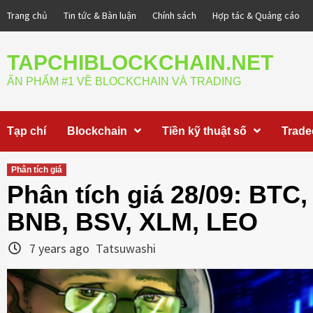
Skip
Trang chủ
Tin tức & Bàn luận
Chính sách
Hợp tác & Quảng cáo
to
content
TAPCHIBLOCKCHAIN.NET
ẤN PHẨM #1 VỀ BLOCKCHAIN VÀ TRADING
Tạp chí
Blockchain
Tiền kỹ thuật số
Trade
Phân tích giá
Phân tích giá 28/09: BTC
BNB, BSV, XLM, LEO
7 years ago
Tatsuwashi