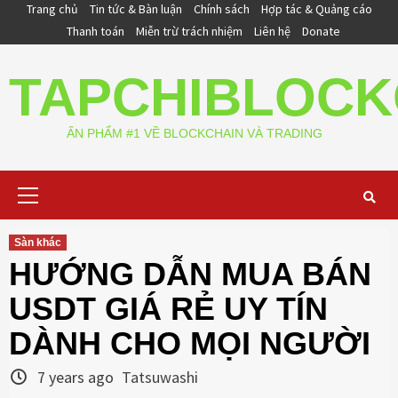
Skip
Trang chủ
Tin tức & Bàn luận
Chính sách
Hợp tác & Quảng cáo
to
Thanh toán
Miễn trừ trách nhiệm
Liên hệ
Donate
content
TAPCHIBLOCK
ẤN PHẨM #1 VỀ BLOCKCHAIN VÀ TRADING
Primary
Menu
Sàn khác
HƯỚNG DẪN MUA BÁN
USDT GIÁ RẺ UY TÍN
DÀNH CHO MỌI NGƯỜI
7 years ago
Tatsuwashi