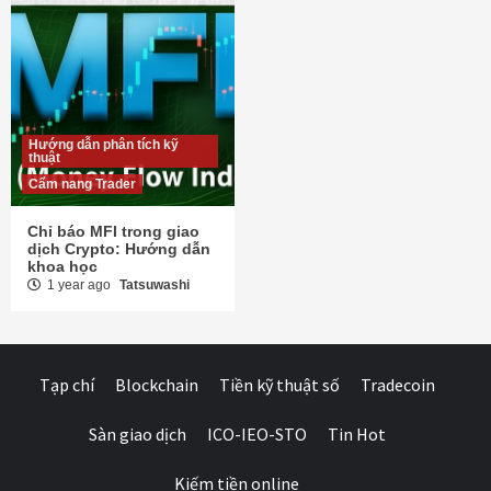
Hướng dẫn phân tích kỹ
thuật
Cẩm nang Trader
Chỉ báo MFI trong giao
dịch Crypto: Hướng dẫn
khoa học
1 year ago
Tatsuwashi
Tạp chí
Blockchain
Tiền kỹ thuật số
Tradecoin
Sàn giao dịch
ICO-IEO-STO
Tin Hot
Kiếm tiền online