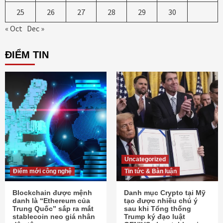
25
26
27
28
29
30
« Oct
Dec »
ĐIỂM TIN
Uncategorized
Điểm mới công nghệ
Tin tức & Bàn luận
Blockchain được mệnh
Danh mục Crypto tại Mỹ
danh là “Ethereum của
tạo được nhiều chú ý
Trung Quốc” sắp ra mắt
sau khi Tổng thống
stablecoin neo giá nhân
Trump ký đạo luật