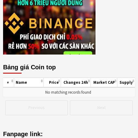
Bảng giá Coin top
Name
Price
Changes 24h
Market CAP
Supply
#
No matching records found
Previous
Next
Fanpage link: