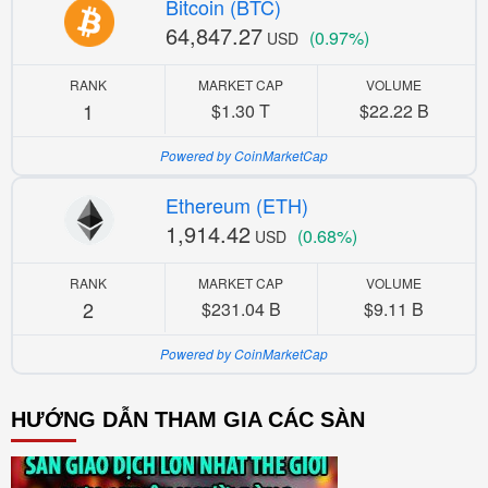
Bitcoin (BTC)
64,847.27
(0.97%)
USD
RANK
MARKET CAP
VOLUME
1
$1.30 T
$22.22 B
Powered by CoinMarketCap
Ethereum (ETH)
1,914.42
(0.68%)
USD
RANK
MARKET CAP
VOLUME
2
$231.04 B
$9.11 B
Powered by CoinMarketCap
HƯỚNG DẪN THAM GIA CÁC SÀN