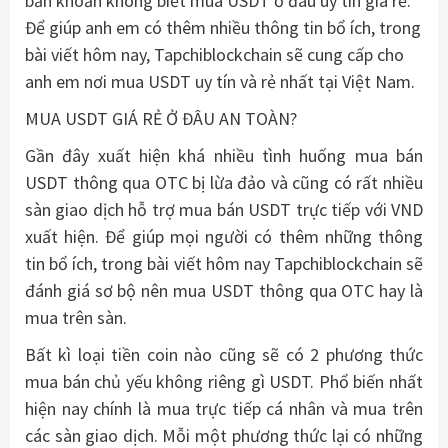
băn khoăn không biết mua USDT ở đâu uy tín giá rẻ.
Để giúp anh em có thêm nhiều thông tin bổ ích, trong
bài viết hôm nay, Tapchiblockchain sẽ cung cấp cho
anh em nơi mua USDT uy tín và rẻ nhất tại Việt Nam.
MUA USDT GIÁ RẺ Ở ĐÂU AN TOÀN?
Gần đây xuất hiện khá nhiều tình huống mua bán
USDT thông qua OTC bị lừa đảo và cũng có rất nhiều
sàn giao dịch hỗ trợ mua bán USDT trực tiếp với VND
xuất hiện. Để giúp mọi người có thêm những thông
tin bổ ích, trong bài viết hôm nay Tapchiblockchain sẽ
đánh giá sơ bộ nên mua USDT thông qua OTC hay là
mua trên sàn.
Bất kì loại tiền coin nào cũng sẽ có 2 phương thức
mua bán chủ yếu không riêng gì USDT. Phổ biến nhất
hiện nay chính là mua trực tiếp cá nhân và mua trên
các sàn giao dịch. Mỗi một phương thức lại có những