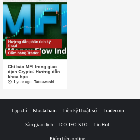
Hướng dẫn phân tích kỹ
thuật
Cẩm nang Trader
Chỉ báo MFI trong giao
dịch Crypto: Hướng dẫn
khoa học
1 year ago
Tatsuwashi
Tạp chí
Blockchain
Tiền kỹ thuật số
Tradecoin
Sàn giao dịch
ICO-IEO-STO
Tin Hot
Kiếm tiền online