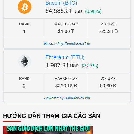
Bitcoin (BTC)
64,586.21
(0.98%)
USD
RANK
MARKET CAP
VOLUME
1
$1.30 T
$23.24 B
Powered by CoinMarketCap
Ethereum (ETH)
1,907.31
(2.27%)
USD
RANK
MARKET CAP
VOLUME
2
$230.18 B
$9.69 B
Powered by CoinMarketCap
HƯỚNG DẪN THAM GIA CÁC SÀN