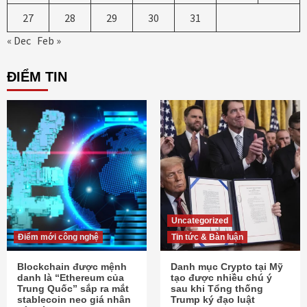
27
28
29
30
31
« Dec
Feb »
ĐIỂM TIN
Uncategorized
Điểm mới công nghệ
Tin tức & Bàn luận
Blockchain được mệnh
Danh mục Crypto tại Mỹ
danh là “Ethereum của
tạo được nhiều chú ý
Trung Quốc” sắp ra mắt
sau khi Tổng thống
stablecoin neo giá nhân
Trump ký đạo luật