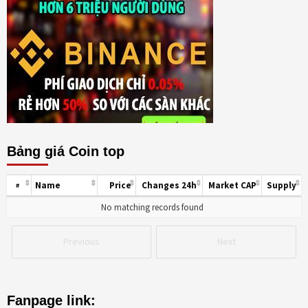
Bảng giá Coin top
Name
Price
Changes 24h
Market CAP
Supply
#
No matching records found
Previous
Next
Fanpage link: