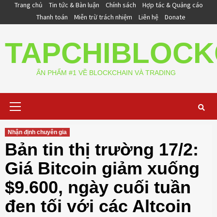
Skip
Trang chủ
Tin tức & Bàn luận
Chính sách
Hợp tác & Quảng cáo
to
Thanh toán
Miễn trừ trách nhiệm
Liên hệ
Donate
content
TAPCHIBLOCK
ẤN PHẨM #1 VỀ BLOCKCHAIN VÀ TRADING
Primary
Menu
Nhận định chuyên gia
Bản tin thị trường 17/2:
Giá Bitcoin giảm xuống
$9.600, ngày cuối tuần
đen tối với các Altcoin