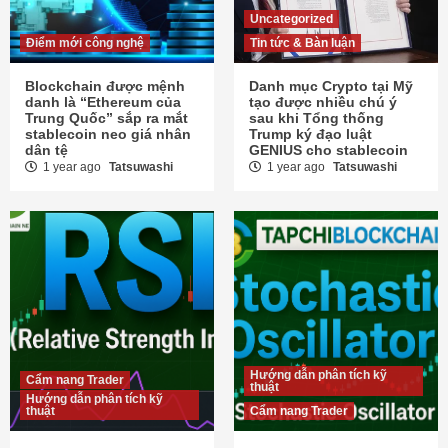
Uncategorized
Điểm mới công nghệ
Tin tức & Bàn luận
Blockchain được mệnh
Danh mục Crypto tại Mỹ
danh là “Ethereum của
tạo được nhiều chú ý
Trung Quốc” sắp ra mắt
sau khi Tổng thống
stablecoin neo giá nhân
Trump ký đạo luật
dân tệ
GENIUS cho stablecoin
1 year ago
Tatsuwashi
1 year ago
Tatsuwashi
Hướng dẫn phân tích kỹ
Cẩm nang Trader
thuật
Hướng dẫn phân tích kỹ
thuật
Cẩm nang Trader