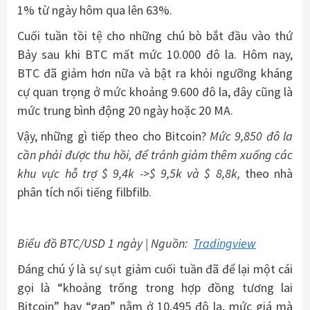
1% từ ngày hôm qua lên 63%.
Cuối tuần tồi tệ cho những chú bò bắt đầu vào thứ
Bảy sau khi BTC mất mức 10.000 đô la. Hôm nay,
BTC đã giảm hơn nữa và bật ra khỏi ngưỡng kháng
cự quan trọng ở mức khoảng 9.600 đô la, đây cũng là
mức trung bình động 20 ngày hoặc 20 MA.
Vậy, những gì tiếp theo cho Bitcoin?
Mức 9,850 đô la
cần phải được thu hồi, để tránh giảm thêm xuống các
khu vực hỗ trợ $ 9,4k ->$ 9,5k và $ 8,8k,
theo nhà
phân tích nổi tiếng filbfilb.
Biểu đồ BTC/USD 1 ngày | Nguồn:
Tradingview
Đáng chú ý là sự sụt giảm cuối tuần đã để lại một cái
gọi là “khoảng trống trong hợp đồng tương lai
Bitcoin” hay “gap” nằm ở 10,495 đô la, mức giá mà