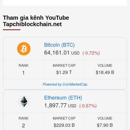
Tham gia kênh YouTube
Tapchiblockchain.net
Bitcoin (BTC)
64,161.01
(-0.72%)
USD
RANK
MARKET CAP
VOLUME
1
$1.29 T
$18.49 B
Powered by CoinMarketCap
Ethereum (ETH)
1,897.77
(-0.57%)
USD
RANK
MARKET CAP
VOLUME
2
$229.03 B
$7.90 B