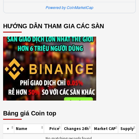
Powered by CoinMarketCap
HƯỚNG DẪN THAM GIA CÁC SÀN
Bảng giá Coin top
Name
Price
Changes 24h
Market CAP
Supply
#
No matching records found