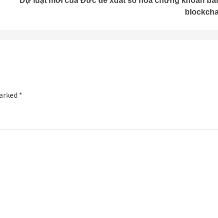
Dự luật mới của Đức đề xuất số hóa chứng khoán bằ
blockcha
marked
*