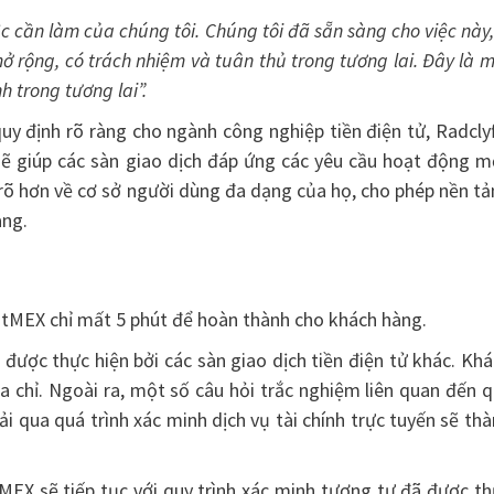
cần làm của chúng tôi. Chúng tôi đã sẵn sàng cho việc này,
ở rộng, có trách nhiệm và tuân thủ trong tương lai. Đây là 
 trong tương lai”.
quy định rõ ràng cho ngành công nghiệp tiền điện tử, Radcly
sẽ giúp các sàn giao dịch đáp ứng các yêu cầu hoạt động m
rõ hơn về cơ sở người dùng đa dạng của họ, cho phép nền t
àng.
itMEX chỉ mất 5 phút để hoàn thành cho khách hàng.
 được thực hiện bởi các sàn giao dịch tiền điện tử khác. Kh
a chỉ. Ngoài ra, một số câu hỏi trắc nghiệm liên quan đến 
i qua quá trình xác minh dịch vụ tài chính trực tuyến sẽ th
MEX sẽ tiếp tục với quy trình xác minh tương tự đã được t