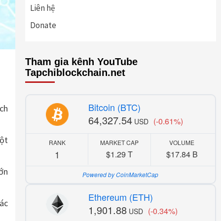
Liên hệ
Donate
Tham gia kênh YouTube
Tapchiblockchain.net
Bitcoin (BTC)
ch
64,327.54
(-0.61%)
USD
ột
RANK
MARKET CAP
VOLUME
1
$1.29 T
$17.84 B
ớn
Powered by CoinMarketCap
Ethereum (ETH)
xác
1,901.88
(-0.34%)
USD