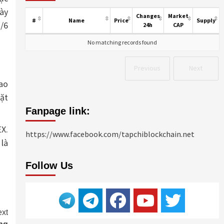
này
Changes
Market
#
Name
Price
Supply
2/6
24h
CAP
No matching records found
Previous
Next
cao
đặt
Fanpage link:
X.
https://www.facebook.com/tapchiblockchain.net
là
Follow Us
xt