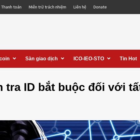
Thanh toán
Miễn trừ trách nhiệm
Liên hệ
Donate
coin
Sàn giao dịch
ICO-IEO-STO
Tin Hot
tra ID bắt buộc đối với tấ