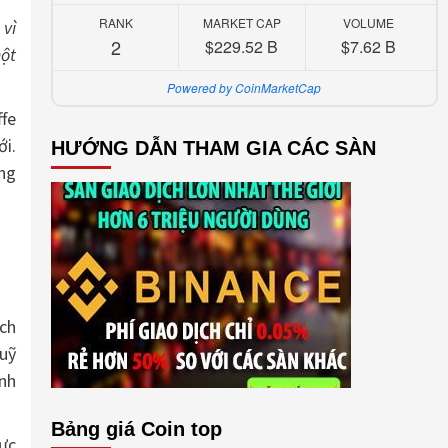
RANK
MARKET CAP
VOLUME
 vì
2
$229.52 B
$7.62 B
một
Powered by CoinMarketCap
ffe
ới.
HƯỚNG DẪN THAM GIA CÁC SÀN
ảng
ách
quỹ
ành
Bảng giá Coin top
hực