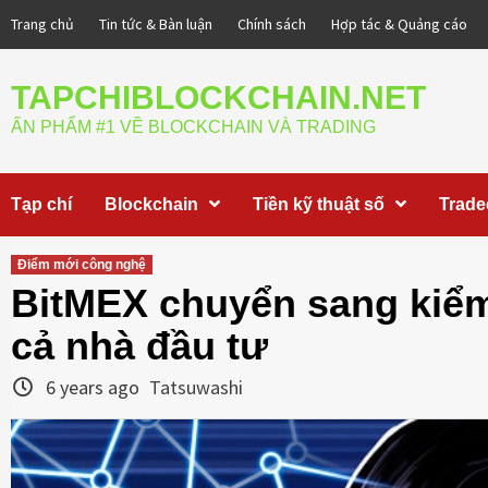
Skip
Trang chủ
Tin tức & Bàn luận
Chính sách
Hợp tác & Quảng cáo
to
content
TAPCHIBLOCKCHAIN.NET
ẤN PHẨM #1 VỀ BLOCKCHAIN VÀ TRADING
Tạp chí
Blockchain
Tiền kỹ thuật số
Trade
Điểm mới công nghệ
BitMEX chuyển sang kiểm 
cả nhà đầu tư
6 years ago
Tatsuwashi