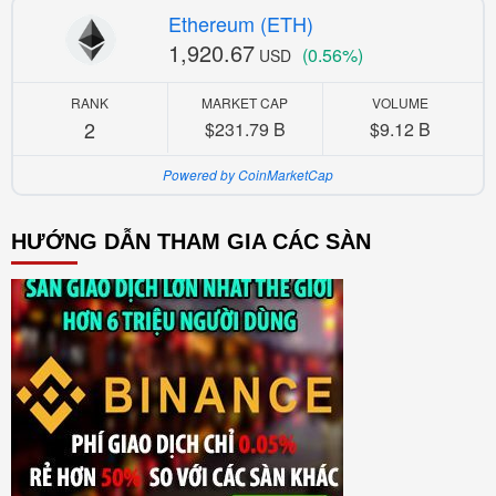
Ethereum (ETH)
1,920.67
(0.56%)
USD
RANK
MARKET CAP
VOLUME
2
$231.79 B
$9.12 B
Powered by CoinMarketCap
HƯỚNG DẪN THAM GIA CÁC SÀN