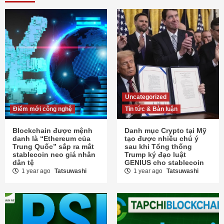
Uncategorized
Điểm mới công nghệ
Tin tức & Bàn luận
Blockchain được mệnh
Danh mục Crypto tại Mỹ
danh là “Ethereum của
tạo được nhiều chú ý
Trung Quốc” sắp ra mắt
sau khi Tổng thống
stablecoin neo giá nhân
Trump ký đạo luật
dân tệ
GENIUS cho stablecoin
1 year ago
Tatsuwashi
1 year ago
Tatsuwashi