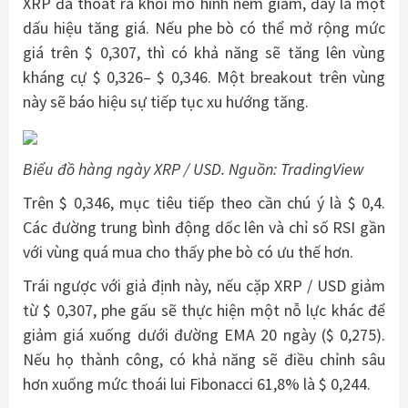
XRP đã thoát ra khỏi mô hình nêm giảm, đây là một
dấu hiệu tăng giá. Nếu phe bò có thể mở rộng mức
giá trên $ 0,307, thì có khả năng sẽ tăng lên vùng
kháng cự $ 0,326– $ 0,346. Một breakout trên vùng
này sẽ báo hiệu sự tiếp tục xu hướng tăng.
Biểu đồ hàng ngày XRP / USD. Nguồn: TradingView
Trên $ 0,346, mục tiêu tiếp theo cần chú ý là $ 0,4.
Các đường trung bình động dốc lên và chỉ số RSI gần
với vùng quá mua cho thấy phe bò có ưu thế hơn.
Trái ngược với giả định này, nếu cặp XRP / USD giảm
từ $ 0,307, phe gấu sẽ thực hiện một nỗ lực khác để
giảm giá xuống dưới đường EMA 20 ngày ($ 0,275).
Nếu họ thành công, có khả năng sẽ điều chỉnh sâu
hơn xuống mức thoái lui Fibonacci 61,8% là $ 0,244.