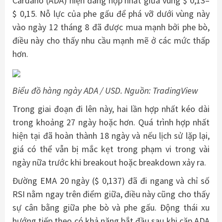
Cardano (ADA) hiện đang hợp nhất giữa vùng $ 0,13–
$ 0,15. Nỗ lực của phe gấu để phá vỡ dưới vùng này
vào ngày 12 tháng 8 đã được mua mạnh bởi phe bò,
điều này cho thấy nhu cầu mạnh mẽ ở các mức thấp
hơn.
Biểu đồ hàng ngày ADA / USD. Nguồn: TradingView
Trong giai đoạn đi lên này, hai lần hợp nhất kéo dài
trong khoảng 27 ngày hoặc hơn. Quá trình hợp nhất
hiện tại đã hoàn thành 18 ngày và nếu lịch sử lặp lại,
giá có thể vẫn bị mắc kẹt trong phạm vi trong vài
ngày nữa trước khi breakout hoặc breakdown xảy ra.
Đường EMA 20 ngày ($ 0,137) đã đi ngang và chỉ số
RSI nằm ngay trên điểm giữa, điều này cũng cho thấy
sự cân bằng giữa phe bò và phe gấu. Động thái xu
hướng tiếp theo có khả năng bắt đầu sau khi cặp ADA