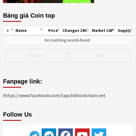
Bảng giá Coin top
Name
Price
Changes 24h
Market CAP
Supply
#
No matching records found
Previous
Next
Fanpage link:
https://www.facebook.com/tapchiblockchain.net
Follow Us