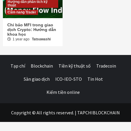
Hướng dẫn phân tích kỹ
thuật
Cẩm nang Trader
Chỉ báo MFI trong giao
dịch Crypto: Hướng dẫn
khoa học
1 year ago
Tatsuwashi
Tạp chí
Blockchain
Tiền kỹ thuật số
Tradecoin
Sàn giao dịch
ICO-IEO-STO
Tin Hot
Kiếm tiền online
Copyright © All rights reserved.
|
TAPCHIBLOCKCHAIN