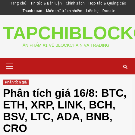
Skip
Trang chủ
Tin tức & Bàn luận
Chính sách
Hợp tác & Quảng cáo
to
Thanh toán
Miễn trừ trách nhiệm
Liên hệ
Donate
content
TAPCHIBLOCK
ẤN PHẨM #1 VỀ BLOCKCHAIN VÀ TRADING
Primary
Menu
Phân tích giá
Phân tích giá 16/8: BTC,
ETH, XRP, LINK, BCH,
BSV, LTC, ADA, BNB,
CRO