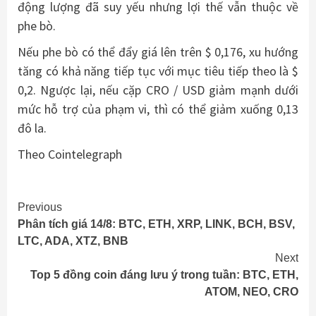
động lượng đã suy yếu nhưng lợi thế vẫn thuộc về
phe bò.
Nếu phe bò có thể đẩy giá lên trên $ 0,176, xu hướng
tăng có khả năng tiếp tục với mục tiêu tiếp theo là $
0,2. Ngược lại, nếu cặp CRO / USD giảm mạnh dưới
mức hỗ trợ của phạm vi, thì có thể giảm xuống 0,13
đô la.
Theo Cointelegraph
Continue
Previous
Phân tích giá 14/8: BTC, ETH, XRP, LINK, BCH, BSV,
Reading
LTC, ADA, XTZ, BNB
Next
Top 5 đồng coin đáng lưu ý trong tuần: BTC, ETH,
ATOM, NEO, CRO