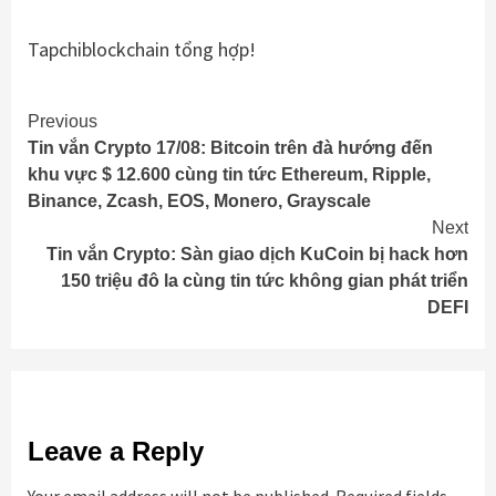
Tapchiblockchain tổng hợp!
Continue
Previous
Tin vắn Crypto 17/08: Bitcoin trên đà hướng đến
Reading
khu vực $ 12.600 cùng tin tức Ethereum, Ripple,
Binance, Zcash, EOS, Monero, Grayscale
Next
Tin vắn Crypto: Sàn giao dịch KuCoin bị hack hơn
150 triệu đô la cùng tin tức không gian phát triển
DEFI
Leave a Reply
Your email address will not be published.
Required fields