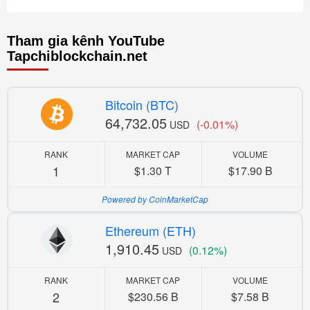
Tham gia kênh YouTube
Tapchiblockchain.net
Bitcoin (BTC)
64,732.05
(-0.01%)
USD
RANK
MARKET CAP
VOLUME
1
$1.30 T
$17.90 B
Powered by CoinMarketCap
Ethereum (ETH)
1,910.45
(0.12%)
USD
RANK
MARKET CAP
VOLUME
2
$230.56 B
$7.58 B