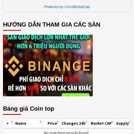
Powered by CoinMarketCap
HƯỚNG DẪN THAM GIA CÁC SÀN
Bảng giá Coin top
Name
Price
Changes 24h
Market CAP
Supply
#
No matching records found