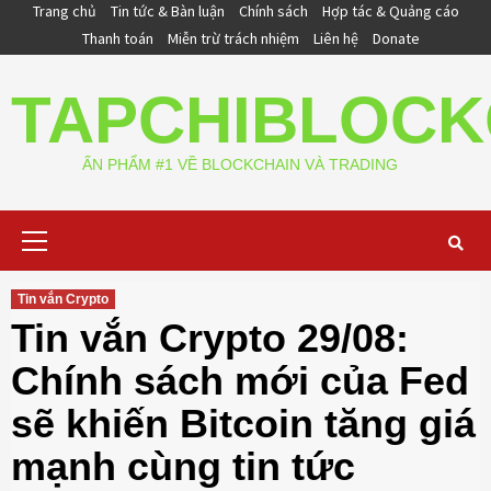
Skip
Trang chủ
Tin tức & Bàn luận
Chính sách
Hợp tác & Quảng cáo
to
Thanh toán
Miễn trừ trách nhiệm
Liên hệ
Donate
content
TAPCHIBLOCK
ẤN PHẨM #1 VỀ BLOCKCHAIN VÀ TRADING
Primary
Menu
Tin vắn Crypto
Tin vắn Crypto 29/08:
Chính sách mới của Fed
sẽ khiến Bitcoin tăng giá
mạnh cùng tin tức