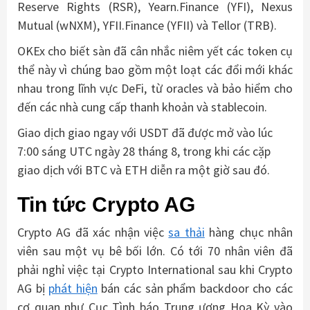
Reserve Rights (RSR), Yearn.Finance (YFI), Nexus
Mutual (wNXM), YFII.Finance (YFII) và Tellor (TRB).
OKEx cho biết sàn đã cân nhắc niêm yết các token cụ
thể này vì chúng bao gồm một loạt các đổi mới khác
nhau trong lĩnh vực DeFi, từ oracles và bảo hiểm cho
đến các nhà cung cấp thanh khoản và stablecoin.
Giao dịch giao ngay với USDT đã được mở vào lúc
7:00 sáng UTC ngày 28 tháng 8, trong khi các cặp
giao dịch với BTC và ETH diễn ra một giờ sau đó.
Tin tức Crypto AG
Crypto AG đã xác nhận việc
sa thải
hàng chục nhân
viên sau một vụ bê bối lớn. Có tới 70 nhân viên đã
phải nghỉ việc tại Crypto International sau khi Crypto
AG bị
phát hiện
bán các sản phẩm backdoor cho các
cơ quan như Cục Tình báo Trung ương Hoa Kỳ vào