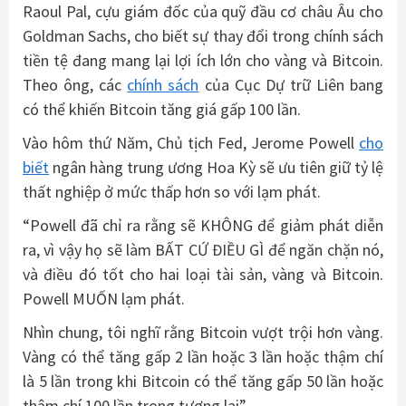
Raoul Pal, cựu giám đốc của quỹ đầu cơ châu Âu cho
Goldman Sachs, cho biết sự thay đổi trong chính sách
tiền tệ đang mang lại lợi ích lớn cho vàng và Bitcoin.
Theo ông, các
chính sách
của Cục Dự trữ Liên bang
có thể khiến Bitcoin tăng giá gấp 100 lần.
Vào hôm thứ Năm, Chủ tịch Fed, Jerome Powell
cho
biết
ngân hàng trung ương Hoa Kỳ sẽ ưu tiên giữ tỷ lệ
thất nghiệp ở mức thấp hơn so với lạm phát.
“Powell đã chỉ ra rằng sẽ KHÔNG để giảm phát diễn
ra, vì vậy họ sẽ làm BẤT CỨ ĐIỀU GÌ để ngăn chặn nó,
và điều đó tốt cho hai loại tài sản, vàng và Bitcoin.
Powell MUỐN lạm phát.
Nhìn chung, tôi nghĩ rằng Bitcoin vượt trội hơn vàng.
Vàng có thể tăng gấp 2 lần hoặc 3 lần hoặc thậm chí
là 5 lần trong khi Bitcoin có thể tăng gấp 50 lần hoặc
thậm chí 100 lần trong tương lai”.