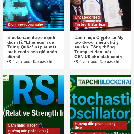
Uncategorized
Điểm mới công nghệ
Tin tức & Bàn luận
Blockchain được mệnh
Danh mục Crypto tại Mỹ
danh là “Ethereum của
tạo được nhiều chú ý
Trung Quốc” sắp ra mắt
sau khi Tổng thống
stablecoin neo giá nhân
Trump ký đạo luật
dân tệ
GENIUS cho stablecoin
1 year ago
Tatsuwashi
1 year ago
Tatsuwashi
Hướng dẫn phân tích kỹ
Cẩm nang Trader
thuật
Hướng dẫn phân tích kỹ