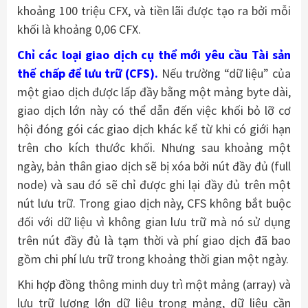
khoảng 100 triệu CFX, và tiền lãi được tạo ra bởi mỗi
khối là khoảng 0,06 CFX.
Chỉ các loại giao dịch cụ thể mới yêu cầu Tài sản
thế chấp để lưu trữ (CFS).
Nếu trường “dữ liệu” của
một giao dịch được lấp đầy bằng một mảng byte dài,
giao dịch lớn này có thể dẫn đến việc khối bỏ lỡ cơ
hội đóng gói các giao dịch khác kể từ khi có giới hạn
trên cho kích thước khối. Nhưng sau khoảng một
ngày, bản thân giao dịch sẽ bị xóa bởi nút đầy đủ (full
node) và sau đó sẽ chỉ được ghi lại đầy đủ trên một
nút lưu trữ. Trong giao dịch này, CFS không bắt buộc
đối với dữ liệu vì không gian lưu trữ mà nó sử dụng
trên nút đầy đủ là tạm thời và phí giao dịch đã bao
gồm chi phí lưu trữ trong khoảng thời gian một ngày.
Khi hợp đồng thông minh duy trì một mảng (array) và
lưu trữ lượng lớn dữ liệu trong mảng, dữ liệu cần