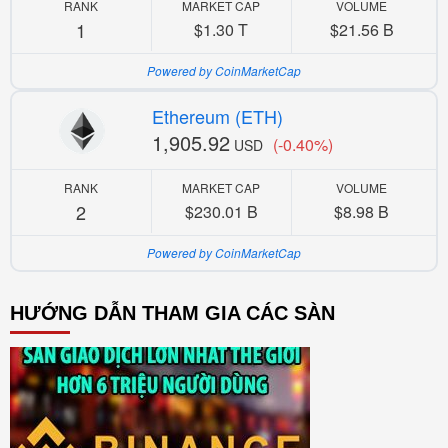
RANK
MARKET CAP
VOLUME
1
$1.30 T
$21.56 B
Powered by CoinMarketCap
Ethereum (ETH)
1,905.92
(-0.40%)
USD
RANK
MARKET CAP
VOLUME
2
$230.01 B
$8.98 B
Powered by CoinMarketCap
HƯỚNG DẪN THAM GIA CÁC SÀN