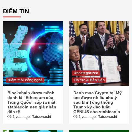
ĐIỂM TIN
Uncategorized
Điểm mới công nghệ
Tin tức & Bàn luận
Blockchain được mệnh
Danh mục Crypto tại Mỹ
danh là “Ethereum của
tạo được nhiều chú ý
Trung Quốc” sắp ra mắt
sau khi Tổng thống
stablecoin neo giá nhân
Trump ký đạo luật
dân tệ
GENIUS cho stablecoin
1 year ago
Tatsuwashi
1 year ago
Tatsuwashi