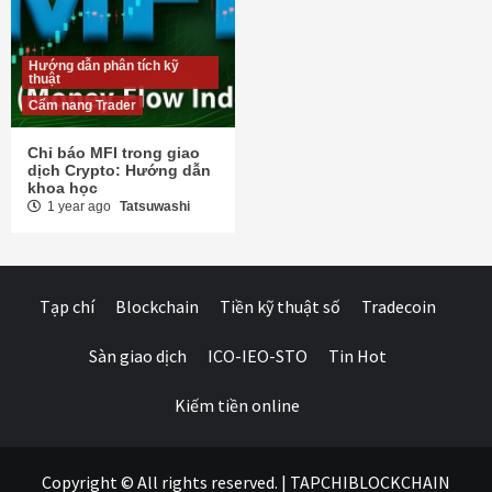
Hướng dẫn phân tích kỹ
thuật
Cẩm nang Trader
Chỉ báo MFI trong giao
dịch Crypto: Hướng dẫn
khoa học
1 year ago
Tatsuwashi
Tạp chí
Blockchain
Tiền kỹ thuật số
Tradecoin
Sàn giao dịch
ICO-IEO-STO
Tin Hot
Kiếm tiền online
Copyright © All rights reserved.
|
TAPCHIBLOCKCHAIN