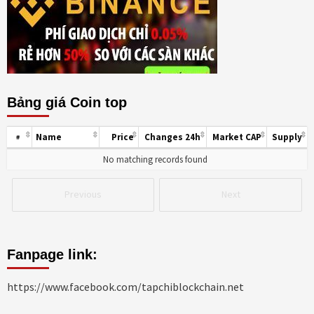
Bảng giá Coin top
Name
Price
Changes 24h
Market CAP
Supply
#
No matching records found
Previous
Next
Fanpage link:
https://www.facebook.com/tapchiblockchain.net