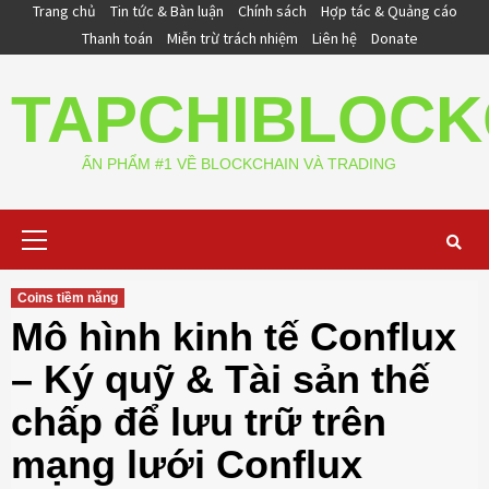
Skip
Trang chủ
Tin tức & Bàn luận
Chính sách
Hợp tác & Quảng cáo
to
Thanh toán
Miễn trừ trách nhiệm
Liên hệ
Donate
content
TAPCHIBLOCK
ẤN PHẨM #1 VỀ BLOCKCHAIN VÀ TRADING
Primary
Menu
Coins tiềm năng
Mô hình kinh tế Conflux
– Ký quỹ & Tài sản thế
chấp để lưu trữ trên
mạng lưới Conflux