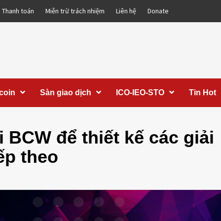
Thanh toán
Miễn trừ trách nhiệm
Liên hệ
Donate
coin
Sàn giao dịch
ICO-IEO-STO
Tin Hot
 BCW để thiết kế các giải
ếp theo