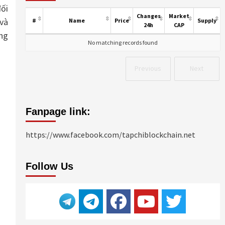
đối
Changes
Market
 và
#
Name
Price
Supply
24h
CAP
ng
No matching records found
Previous
Next
Fanpage link:
https://www.facebook.com/tapchiblockchain.net
Follow Us