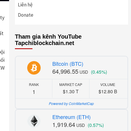
Liên hệ
Donate
ty
ất
Tham gia kênh YouTube
Tapchiblockchain.net
Đội
nối
Bitcoin (BTC)
CW
64,996.55
(0.45%)
USD
RANK
MARKET CAP
VOLUME
1
$1.30 T
$12.80 B
Powered by CoinMarketCap
Ethereum (ETH)
1,919.64
(0.57%)
USD