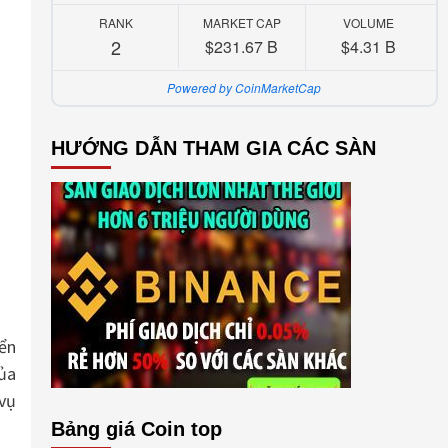
RANK
MARKET CAP
VOLUME
2
$231.67 B
$4.31 B
Powered by CoinMarketCap
HƯỚNG DẪN THAM GIA CÁC SÀN
yển
ủa
 vụ
Bảng giá Coin top