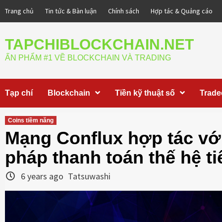
Skip
Trang chủ
Tin tức & Bàn luận
Chính sách
Hợp tác & Quảng cáo
to
content
TAPCHIBLOCKCHAIN.NET
ẤN PHẨM #1 VỀ BLOCKCHAIN VÀ TRADING
Tạp chí
Blockchain
Tiền kỹ thuật số
Trade
Coins tiềm năng
Mạng Conflux hợp tác với
pháp thanh toán thế hệ ti
6 years ago
Tatsuwashi