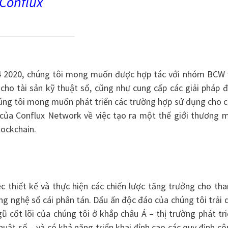
Conflux
Q4 2020, chúng tôi mong muốn được hợp tác với nhóm BCW 
cho tài sản kỹ thuật số, cũng như cung cấp các giải pháp 
húng tôi mong muốn phát triển các trường hợp sử dụng cho 
 của Conflux Network về việc tạo ra một thế giới thương m
lockchain.
ệc thiết kế và thực hiện các chiến lược tăng trưởng cho th
công nghệ sổ cái phân tán. Dấu ấn độc đáo của chúng tôi trải 
ũ cốt lõi của chúng tôi ở khắp châu Á – thị trường phát tr
huật số – và có khả năng triển khai đỉnh cao các quy định c