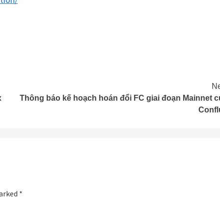
Ne
x
Thông báo kế hoạch hoán đổi FC giai đoạn Mainnet c
Confl
marked
*