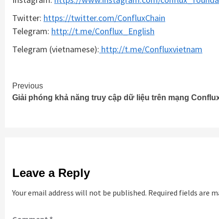
Twitter:
https://twitter.com/ConfluxChain
Telegram:
http://t.me/Conflux_English
Telegram (vietnamese):
http://t.me/Confluxvietnam
Continue
Previous
Giải phóng khả năng truy cập dữ liệu trên mạng Conflu
Reading
Leave a Reply
Your email address will not be published.
Required fields are 