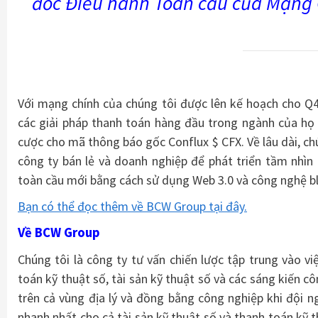
đốc Điều hành Toàn cầu của Mạng 
Với mạng chính của chúng tôi được lên kế hoạch cho 
các giải pháp thanh toán hàng đầu trong ngành của họ 
cược cho mã thông báo gốc Conflux $ CFX. Về lâu dài, c
công ty bán lẻ và doanh nghiệp để phát triển tầm nhìn
toàn cầu mới bằng cách sử dụng Web 3.0 và công nghệ b
Bạn có thể đọc thêm về BCW Group tại đây.
Về BCW Group
Chúng tôi là công ty tư vấn chiến lược tập trung vào vi
toán kỹ thuật số, tài sản kỹ thuật số và các sáng kiến ​​
trên cả vùng địa lý và đồng bằng công nghiệp khi đội ng
nhanh nhất cho cả tài sản kỹ thuật số và thanh toán kỹ t