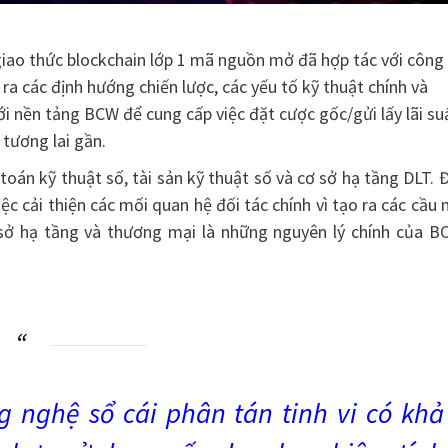
iao thức blockchain lớp 1 mã nguồn mở đã hợp tác với công 
ra các định hướng chiến lược, các yếu tố kỹ thuật chính và
i nền tảng BCW để cung cấp việc đặt cược gốc/gửi lấy lãi su
 tương lai gần.
oán kỹ thuật số, tài sản kỹ thuật số và cơ sở hạ tầng DLT. 
c cải thiện các mối quan hệ đối tác chính vì tạo ra các cầu 
ơ sở hạ tầng và thương mại là những nguyên lý chính của B
g nghệ sổ cái phân tán tinh vi có khả