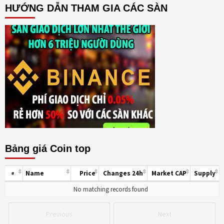
HƯỚNG DẪN THAM GIA CÁC SÀN
Bảng giá Coin top
Name
Price
Changes 24h
Market CAP
Supply
#
No matching records found
Previous
Next