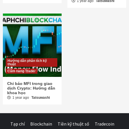
1 year ago
Tatsuwashi
Hướng dẫn phân tích kỹ
thuật
Cẩm nang Trader
Chỉ báo MFI trong giao
dịch Crypto: Hướng dẫn
khoa học
1 year ago
Tatsuwashi
Tạp chí
Blockchain
Tiền kỹ thuật số
Tradecoin