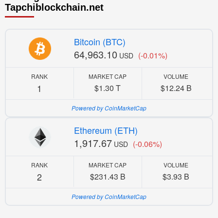
Tapchiblockchain.net
Bitcoin (BTC)
64,963.10
(-0.01%)
USD
RANK
MARKET CAP
VOLUME
1
$1.30 T
$12.24 B
Powered by CoinMarketCap
Ethereum (ETH)
1,917.67
(-0.06%)
USD
RANK
MARKET CAP
VOLUME
2
$231.43 B
$3.93 B
Powered by CoinMarketCap