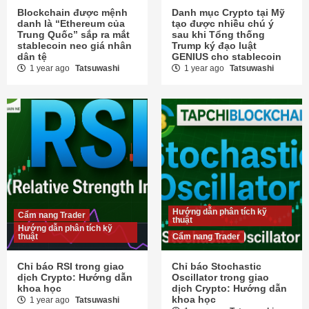
Blockchain được mệnh
Danh mục Crypto tại Mỹ
danh là “Ethereum của
tạo được nhiều chú ý
Trung Quốc” sắp ra mắt
sau khi Tổng thống
stablecoin neo giá nhân
Trump ký đạo luật
dân tệ
GENIUS cho stablecoin
1 year ago
Tatsuwashi
1 year ago
Tatsuwashi
Hướng dẫn phân tích kỹ
Cẩm nang Trader
thuật
Hướng dẫn phân tích kỹ
thuật
Cẩm nang Trader
Chỉ báo RSI trong giao
Chỉ báo Stochastic
dịch Crypto: Hướng dẫn
Oscillator trong giao
khoa học
dịch Crypto: Hướng dẫn
khoa học
1 year ago
Tatsuwashi