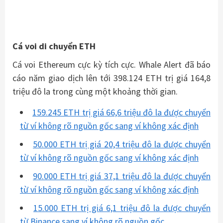
Cá voi di chuyển ETH
Cá voi Ethereum cực kỳ tích cực. Whale Alert đã báo
cáo năm giao dịch lên tới 398.124 ETH trị giá 164,8
triệu đô la trong cùng một khoảng thời gian.
159.245 ETH trị giá 66,6 triệu đô la được chuyển
từ ví không rõ nguồn gốc sang ví không xác định
50.000 ETH trị giá 20,4 triệu đô la được chuyển
từ ví không rõ nguồn gốc sang ví không xác định
90.000 ETH trị giá 37,1 triệu đô la được chuyển
từ ví không rõ nguồn gốc sang ví không xác định
15.000 ETH trị giá 6,1 triệu đô la được chuyển
từ Binance sang ví không rõ nguồn gốc