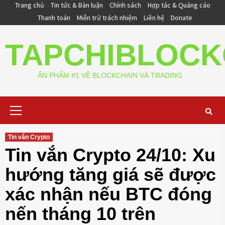
Skip
Trang chủ
Tin tức & Bàn luận
Chính sách
Hợp tác & Quảng cáo
to
Thanh toán
Miễn trừ trách nhiệm
Liên hệ
Donate
content
TAPCHIBLOCK
ẤN PHẨM #1 VỀ BLOCKCHAIN VÀ TRADING
Primary
Menu
Tin vắn Crypto
Tin vắn Crypto 24/10: Xu
hướng tăng giá sẽ được
xác nhận nếu BTC đóng
nến tháng 10 trên