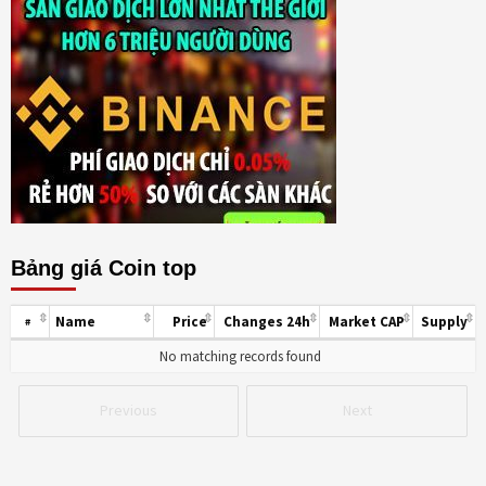
Bảng giá Coin top
Name
Price
Changes 24h
Market CAP
Supply
#
No matching records found
Previous
Next