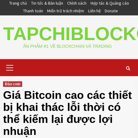
Skip
Trang chủ
Tin tức & Bàn luận
Chính sách
Hợp tác & Quảng cáo
to
Thanh toán
Miễn trừ trách nhiệm
Liên hệ
Donate
content
TAPCHIBLOCK
ẤN PHẨM #1 VỀ BLOCKCHAIN VÀ TRADING
Primary
Menu
Đào coin
Giá Bitcoin cao các thiết
bị khai thác lỗi thời có
thể kiếm lại được lợi
nhuận