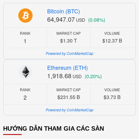
Bitcoin (BTC)
64,947.07
(0.08%)
USD
RANK
MARKET CAP
VOLUME
1
$1.30 T
$12.37 B
Powered by CoinMarketCap
Ethereum (ETH)
1,918.68
(0.20%)
USD
RANK
MARKET CAP
VOLUME
2
$231.55 B
$3.73 B
Powered by CoinMarketCap
HƯỚNG DẪN THAM GIA CÁC SÀN