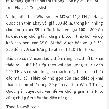
mức ​​tăng giá trên hai thị trường Hoa Kỳ và Châu Âu
trên Ebay và Craigslist.
Ví dụ, một chiếc Whatsminer M3 với 11,5 TH / s đang
được bán trên Ebay với giá 500 đô la, trong khi những
chiếc Antminer S9 cũ được bán với giá 100 – 800 đô
la. Cách đây không lâu, khi giá Bitcoin thấp hơn và độ
khó cao hơn, các ASIC lỗi thời được bán với giá 50-
250 đô la với sản lượng terahash từ 10-16 TH / s.
Báo cáo của Vincent lưu ý thêm rằng, các thiết bị khai
thác ASIC thế hệ tiếp theo với sản lượng từ 70 đến
100 TH / s có số lượng bo mạch máy tính nhiều hơn
các mẫu cũ. Thiết kế nhỏ gọn của các thiết bị khai
thác cũ hơn như dòng S9 giúp các thợ đào ở Trung
Quốc giải quyết các vấn đề về không gian nhà kho,
cũng như giảm tiêu thụ điện năng.
Theo NewsBitcoin