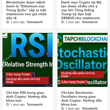
Blockchain được mệnh
Danh mục Crypto tại Mỹ
danh là “Ethereum của
tạo được nhiều chú ý
Trung Quốc” sắp ra mắt
sau khi Tổng thống
stablecoin neo giá nhân
Trump ký đạo luật
dân tệ
GENIUS cho stablecoin
1 year ago
Tatsuwashi
1 year ago
Tatsuwashi
Hướng dẫn phân tích kỹ
Cẩm nang Trader
thuật
Hướng dẫn phân tích kỹ
thuật
Cẩm nang Trader
Chỉ báo RSI trong giao
Chỉ báo Stochastic
dịch Crypto: Hướng dẫn
Oscillator trong giao
khoa học
dịch Crypto: Hướng dẫn
khoa học
1 year ago
Tatsuwashi
1 year ago
Tatsuwashi