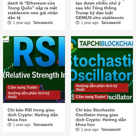
danh là “Ethereum của
tạo được nhiều chú ý
Trung Quốc” sắp ra mắt
sau khi Tổng thống
stablecoin neo giá nhân
Trump ký đạo luật
dân tệ
GENIUS cho stablecoin
1 year ago
Tatsuwashi
1 year ago
Tatsuwashi
Hướng dẫn phân tích kỹ
Cẩm nang Trader
thuật
Hướng dẫn phân tích kỹ
thuật
Cẩm nang Trader
Chỉ báo RSI trong giao
Chỉ báo Stochastic
dịch Crypto: Hướng dẫn
Oscillator trong giao
khoa học
dịch Crypto: Hướng dẫn
khoa học
1 year ago
Tatsuwashi
1 year ago
Tatsuwashi