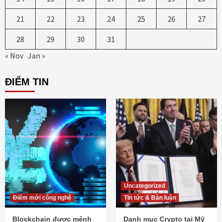
21
22
23
24
25
26
27
28
29
30
31
« Nov
Jan »
ĐIỂM TIN
Uncategorized
Điểm mới công nghệ
Tin tức & Bàn luận
Blockchain được mệnh
Danh mục Crypto tại Mỹ