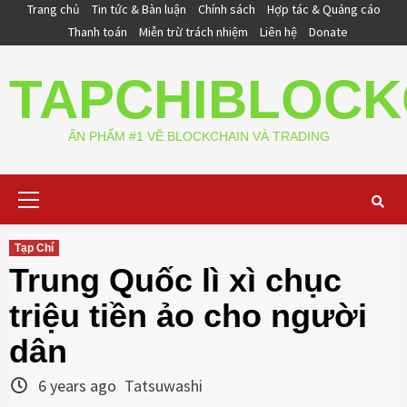
Skip
Trang chủ
Tin tức & Bàn luận
Chính sách
Hợp tác & Quảng cáo
to
Thanh toán
Miễn trừ trách nhiệm
Liên hệ
Donate
content
TAPCHIBLOCK
ẤN PHẨM #1 VỀ BLOCKCHAIN VÀ TRADING
Primary
Menu
Tạp Chí
Trung Quốc lì xì chục
triệu tiền ảo cho người
dân
6 years ago
Tatsuwashi