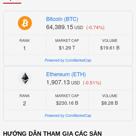
Bitcoin (BTC)
64,389.15
(-0.74%)
USD
RANK
MARKET CAP
VOLUME
1
$1.29 T
$19.61 B
Powered by CoinMarketCap
Ethereum (ETH)
1,907.13
(-0.51%)
USD
RANK
MARKET CAP
VOLUME
2
$230.16 B
$8.28 B
Powered by CoinMarketCap
HƯỚNG DẪN THAM GIA CÁC SÀN