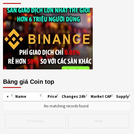
Bảng giá Coin top
Name
Price
Changes 24h
Market CAP
Supply
#
No matching records found
Previous
Next