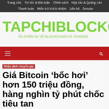
Skip
Trang chủ
Tin tức & Bàn luận
Chính sách
Hợp tác & Quảng cáo
to
Thanh toán
Miễn trừ trách nhiệm
Liên hệ
Donate
content
TAPCHIBLOCK
ẤN PHẨM #1 VỀ BLOCKCHAIN VÀ TRADING
Primary
Menu
Nhận định chuyên gia
Giá Bitcoin ‘bốc hơi’
hơn 150 triệu đồng,
hàng nghìn tỷ phút chốc
tiêu tan