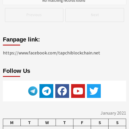
No matching records found
Previous
Next
Fanpage link:
https://www.facebook.com/tapchiblockchain.net
Follow Us
January 2021
M
T
W
T
F
S
S