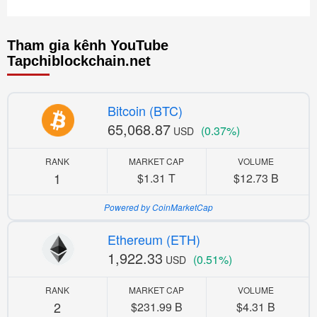
Tham gia kênh YouTube
Tapchiblockchain.net
Bitcoin (BTC)
65,068.87
(0.37%)
USD
RANK
MARKET CAP
VOLUME
1
$1.31 T
$12.73 B
Powered by CoinMarketCap
Ethereum (ETH)
1,922.33
(0.51%)
USD
RANK
MARKET CAP
VOLUME
2
$231.99 B
$4.31 B