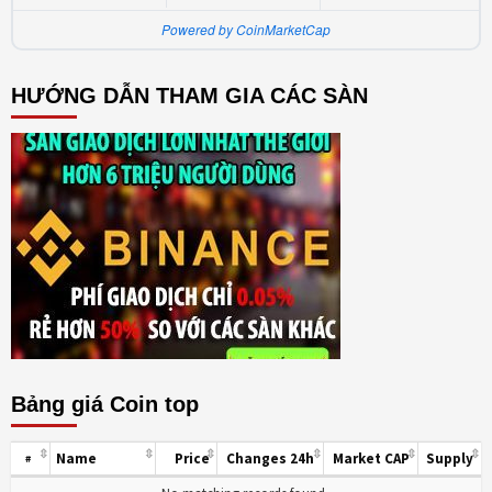
Powered by CoinMarketCap
HƯỚNG DẪN THAM GIA CÁC SÀN
Bảng giá Coin top
Name
Price
Changes 24h
Market CAP
Supply
#