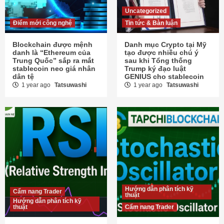
Uncategorized
Điểm mới công nghệ
Tin tức & Bàn luận
Blockchain được mệnh
Danh mục Crypto tại Mỹ
danh là “Ethereum của
tạo được nhiều chú ý
Trung Quốc” sắp ra mắt
sau khi Tổng thống
stablecoin neo giá nhân
Trump ký đạo luật
dân tệ
GENIUS cho stablecoin
1 year ago
Tatsuwashi
1 year ago
Tatsuwashi
Hướng dẫn phân tích kỹ
Cẩm nang Trader
thuật
Hướng dẫn phân tích kỹ
thuật
Cẩm nang Trader