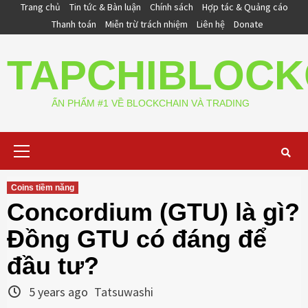
Skip
Trang chủ
Tin tức & Bàn luận
Chính sách
Hợp tác & Quảng cáo
to
Thanh toán
Miễn trừ trách nhiệm
Liên hệ
Donate
content
TAPCHIBLOCK
ẤN PHẨM #1 VỀ BLOCKCHAIN VÀ TRADING
Primary
Menu
Coins tiềm năng
Concordium (GTU) là gì?
Đồng GTU có đáng để
đầu tư?
5 years ago
Tatsuwashi