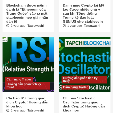
Blockchain được mệnh
Danh mục Crypto tại Mỹ
danh là “Ethereum của
tạo được nhiều chú ý
Trung Quốc” sắp ra mắt
sau khi Tổng thống
stablecoin neo giá nhân
Trump ký đạo luật
dân tệ
GENIUS cho stablecoin
1 year ago
Tatsuwashi
1 year ago
Tatsuwashi
Hướng dẫn phân tích kỹ
Cẩm nang Trader
thuật
Hướng dẫn phân tích kỹ
thuật
Cẩm nang Trader
Chỉ báo RSI trong giao
Chỉ báo Stochastic
dịch Crypto: Hướng dẫn
Oscillator trong giao
khoa học
dịch Crypto: Hướng dẫn
khoa học
1 year ago
Tatsuwashi