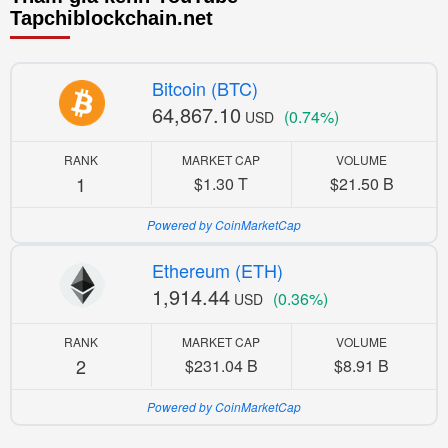
Tapchiblockchain.net
Bitcoin (BTC)
64,867.10
(0.74%)
USD
RANK
MARKET CAP
VOLUME
1
$1.30 T
$21.50 B
Powered by CoinMarketCap
Ethereum (ETH)
1,914.44
(0.36%)
USD
RANK
MARKET CAP
VOLUME
2
$231.04 B
$8.91 B
Powered by CoinMarketCap