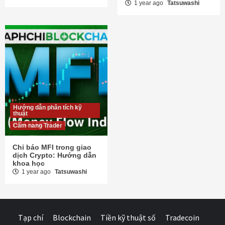
1 year ago
Tatsuwashi
Hướng dẫn phân tích kỹ
thuật
Cẩm nang Trader
Chỉ báo MFI trong giao
dịch Crypto: Hướng dẫn
khoa học
1 year ago
Tatsuwashi
Tạp chí
Blockchain
Tiền kỹ thuật số
Tradecoin