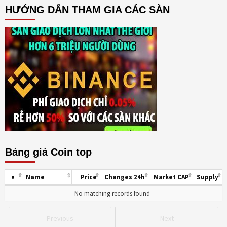
HƯỚNG DẪN THAM GIA CÁC SÀN
Bảng giá Coin top
Name
Price
Changes 24h
Market CAP
Supply
#
No matching records found
Previous
Next