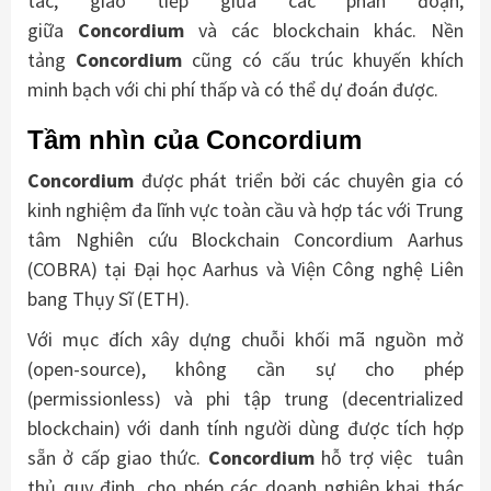
tác, giao tiếp giữa các phân đoạn,
giữa
Concordium
và các blockchain khác. Nền
tảng
Concordium
cũng có cấu trúc khuyến khích
minh bạch với chi phí thấp và có thể dự đoán được.
Tầm nhìn của Concordium
Concordium
được phát triển bởi các chuyên gia có
kinh nghiệm đa lĩnh vực toàn cầu và hợp tác với Trung
tâm Nghiên cứu Blockchain Concordium Aarhus
(COBRA) tại Đại học Aarhus và Viện Công nghệ Liên
bang Thụy Sĩ (ETH).
Với mục đích xây dựng chuỗi khối mã nguồn mở
(open-source), không cần sự cho phép
(permissionless) và phi tập trung (decentrialized
blockchain) với danh tính người dùng được tích hợp
sẵn ở cấp giao thức.
Concordium
hỗ trợ việc tuân
thủ quy định, cho phép các doanh nghiệp khai thác