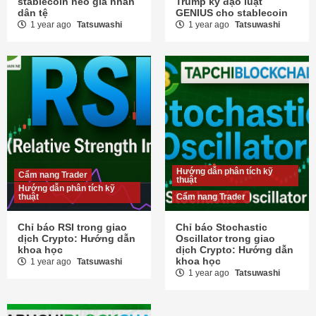
stablecoin neo giá nhân
Trump ký đạo luật
dân tệ
GENIUS cho stablecoin
1 year ago
Tatsuwashi
1 year ago
Tatsuwashi
Hướng dẫn phân tích kỹ
Cẩm nang Trader
thuật
Hướng dẫn phân tích kỹ
thuật
Cẩm nang Trader
Chỉ báo RSI trong giao
Chỉ báo Stochastic
dịch Crypto: Hướng dẫn
Oscillator trong giao
khoa học
dịch Crypto: Hướng dẫn
khoa học
1 year ago
Tatsuwashi
1 year ago
Tatsuwashi