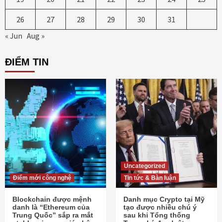
26
27
28
29
30
31
« Jun
Aug »
ĐIỂM TIN
Uncategorized
Điểm mới công nghệ
Tin tức & Bàn luận
Blockchain được mệnh
Danh mục Crypto tại Mỹ
danh là “Ethereum của
tạo được nhiều chú ý
Trung Quốc” sắp ra mắt
sau khi Tổng thống