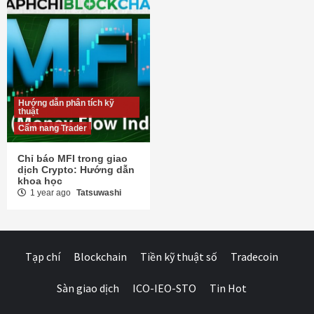
Hướng dẫn phân tích kỹ
thuật
Cẩm nang Trader
Chỉ báo MFI trong giao
dịch Crypto: Hướng dẫn
khoa học
1 year ago
Tatsuwashi
Tạp chí
Blockchain
Tiền kỹ thuật số
Tradecoin
Sàn giao dịch
ICO-IEO-STO
Tin Hot