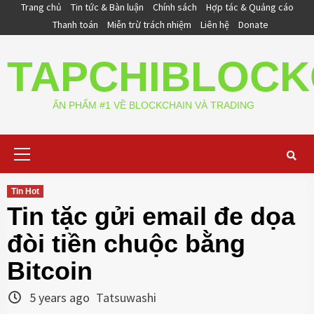
Skip
Trang chủ
Tin tức & Bàn luận
Chính sách
Hợp tác & Quảng cáo
to
Thanh toán
Miễn trừ trách nhiệm
Liên hệ
Donate
content
TAPCHIBLOCK
ẤN PHẨM #1 VỀ BLOCKCHAIN VÀ TRADING
Primary
Menu
Tin Hot
Tin tặc gửi email đe dọa
đòi tiền chuộc bằng
Bitcoin
5 years ago
Tatsuwashi