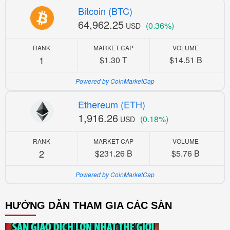
Bitcoin (BTC)
64,962.25
(0.36%)
USD
RANK
MARKET CAP
VOLUME
1
$1.30 T
$14.51 B
Powered by CoinMarketCap
Ethereum (ETH)
1,916.26
(0.18%)
USD
RANK
MARKET CAP
VOLUME
2
$231.26 B
$5.76 B
Powered by CoinMarketCap
HƯỚNG DẪN THAM GIA CÁC SÀN