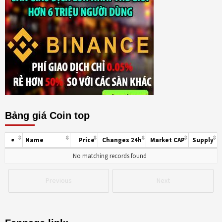
Bảng giá Coin top
Name
Price
Changes 24h
Market CAP
Supply
#
No matching records found
Previous
Next