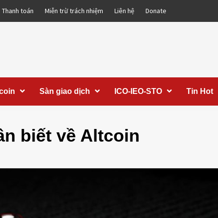
Thanh toán
Miễn trừ trách nhiệm
Liên hệ
Donate
coin
Sàn giao dịch
ICO-IEO-STO
Tin Hot
ần biết về Altcoin