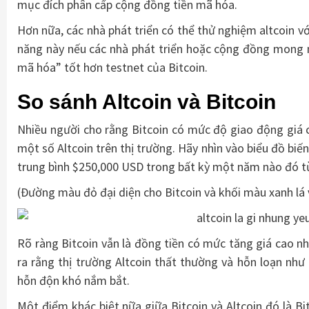
mục đích phân cấp cộng đồng tiền mã hóa.
Hơn nữa, các nhà phát triển có thể thử nghiệm altcoin vớ
năng này nếu các nhà phát triển hoặc cộng đồng mong m
mã hóa” tốt hơn testnet của Bitcoin.
So sánh Altcoin và Bitcoin
Nhiều người cho rằng Bitcoin có mức độ giao động giá c
một số Altcoin trên thị trường. Hãy nhìn vào biểu đồ biế
trung bình $250,000 USD trong bất kỳ một năm nào đó từ 
(Đường màu đỏ đại diện cho Bitcoin và khối màu xanh lá v
Rõ ràng Bitcoin vẫn là đồng tiền có mức tăng giá cao nh
ra rằng thị trường Altcoin thất thường và hỗn loạn nh
hỗn độn khó nắm bắt.
Một điểm khác biệt nữa giữa Bitcoin và Altcoin đó là B