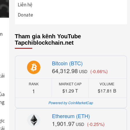
Liên hệ
Donate
in
Tham gia kênh YouTube
Tapchiblockchain.net
Bitcoin (BTC)
64,312.98
(-0.66%)
USD
cải
RANK
MARKET CAP
VOLUME
1
$1.29 T
$17.81 B
của
ạng
Powered by CoinMarketCap
Ethereum (ETH)
ược
1,901.97
(-0.25%)
USD
cải