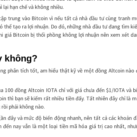
hì lại hạn chế và không nhiều.
ập trung vào Bitcoin vì nếu tất cả nhà đầu tư cùng tranh 
có thể tạo ra lợi nhuận. Do đó, những nhà đầu tư đang tìm k
hi giá Bitcoin bị thổi phồng không lợi nhuận nên xem xét d
ay không?
năng phân tích tốt, am hiểu thật kỹ về một đồng Altcoin nào
 100 đồng Altcoin IOTA chỉ với giá chưa đến $1/IOTA và bi
n thì bạn sẽ kiếm rất nhiều tiền đấy. Tất nhiên đây chỉ là 
 rồi phải không nào.
 gần đây và mức độ biến động nhanh, nên tất cả các khoản 
 đến nay vẫn là một loại tiền mã hóa giá trị cao nhất, nh