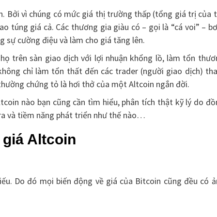
n. Bởi vì chúng có mức giá thị trường thấp (tổng giá trị của 
hao túng giá cả. Các thương gia giàu có – gọi là “cá voi” – 
g sự cường điệu và làm cho giá tăng lên.
họ trên sàn giao dịch với lợi nhuận khổng lồ, làm tổn thư
 không chỉ làm tổn thất đến các trader (người giao dịch) t
hường chứng tỏ là hơi thở của một Altcoin ngắn đời.
tcoin nào bạn cũng cần tìm hiểu, phân tích thật kỹ lý do đ
h ra và tiềm năng phát triển như thế nào…
giá Altcoin
iếu. Do đó mọi biến động về giá của Bitcoin cũng đều có ả