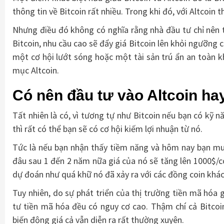
thông tin về Bitcoin rất nhiều. Trong khi đó, với Altcoin t
Nhưng điều đó không có nghĩa rằng nhà đầu tư chỉ nên t
Bitcoin, nhu cầu cao sẽ đẩy giá Bitcoin lên khỏi ngưỡng 
một cơ hội lướt sóng hoặc một tài sản trú ẩn an toàn k
mục Altcoin.
Có nên đầu tư vào Altcoin h
Tất nhiên là có, vì tương tự như Bitcoin nếu bạn có kỹ 
thì rất có thể bạn sẽ có cơ hội kiếm lợi nhuận từ nó.
Tức là nếu bạn nhận thấy tiềm năng và hôm nay bạn mua
đâu sau 1 đến 2 năm nữa giá của nó sẽ tăng lên 1000$/coi
dự đoán như quá khữ nó đã xảy ra với các đồng coin khác
Tuy nhiên, do sự phát triển của thị trường tiền mã hóa
tư tiền mã hóa đều có nguy cơ cao. Thậm chí cả Bitcoin
biến động giá cả vẫn diễn ra rất thường xuyên.