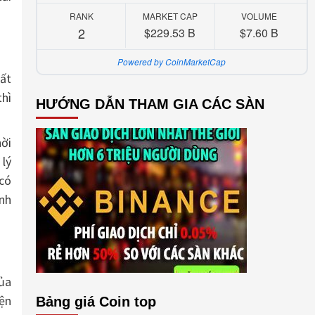
RANK
MARKET CAP
VOLUME
2
$229.53 B
$7.60 B
Powered by CoinMarketCap
rất
thì
HƯỚNG DẪN THAM GIA CÁC SÀN
hời
 lý
 có
inh
của
iện
Bảng giá Coin top