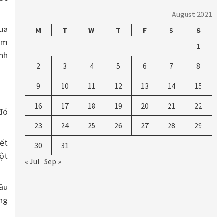
August 2021
mua
M
T
W
T
F
S
S
iếm
1
anh
2
3
4
5
6
7
8
9
10
11
12
13
14
15
16
17
18
19
20
21
22
 đó
23
24
25
26
27
28
29
ết
30
31
một
« Jul
Sep »
đầu
ưng