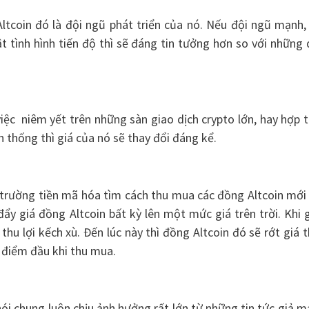
ltcoin đó là đội ngũ phát triển của nó. Nếu đội ngũ mạnh,
t tình hình tiến độ thì sẽ đáng tin tưởng hơn so với những
iệc niêm yết trên những sàn giao dịch crypto lớn, hay hợp 
ền thống thì giá của nó sẽ thay đổi đáng kể.
trường tiền mã hóa tìm cách thu mua các đồng Altcoin mới 
đẩy giá đồng Altcoin bất kỳ lên một mức giá trên trời. Khi 
hu lợi kếch xù. Đến lúc này thì đồng Altcoin đó sẽ rớt giá 
 điểm đầu khi thu mua.
 nói chung luôn chịu ảnh hưởng rất lớn từ những tin tức giả 