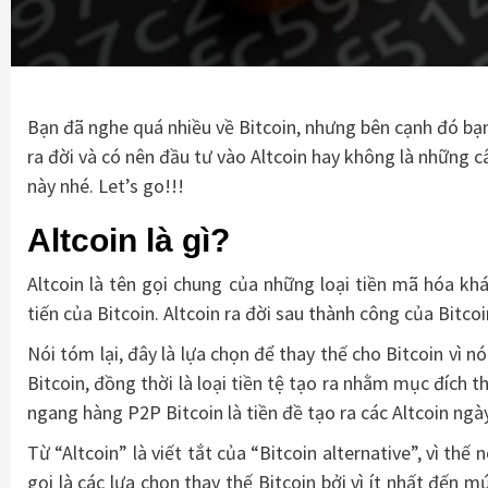
Bạn đã nghe quá nhiều về Bitcoin, nhưng bên cạnh đó bạn 
ra đời và có nên đầu tư vào Altcoin hay không là những câ
này nhé. Let’s go!!!
Altcoin là gì?
Altcoin là tên gọi chung của những loại tiền mã hóa kh
tiến của Bitcoin. Altcoin ra đời sau thành công của Bitco
Nói tóm lại, đây là lựa chọn để thay thế cho Bitcoin vì 
Bitcoin, đồng thời là loại tiền tệ tạo ra nhằm mục đích 
ngang hàng P2P Bitcoin là tiền đề tạo ra các Altcoin ngày
Từ “Altcoin” là viết tắt của “Bitcoin alternative”, vì thế
gọi là các lựa chọn thay thế Bitcoin bởi vì ít nhất đến 