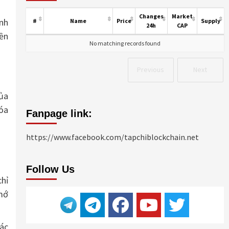
Changes
Market
ính
#
Name
Price
Supply
24h
CAP
ền
No matching records found
Previous
Next
của
hóa
Fanpage link:
https://www.facebook.com/tapchiblockchain.net
Follow Us
chỉ
 mớ
các