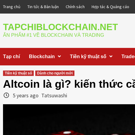
Skip
Trang chủ
Tin tức & Bàn luận
Chính sách
Hợp tác & Quảng cáo
to
content
TAPCHIBLOCKCHAIN.NET
ẤN PHẨM #1 VỀ BLOCKCHAIN VÀ TRADING
Tạp chí
Blockchain
Tiền kỹ thuật số
Trade
Tiền kỹ thuật số
Dành cho người mới
Altcoin là gì? kiến thức c
5 years ago
Tatsuwashi