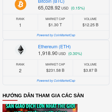
Bitcoin (BTC)
65,028.92
(0.15%)
USD
RANK
MARKET CAP
VOLUME
1
$1.30 T
$12.25 B
Powered by CoinMarketCap
Ethereum (ETH)
1,918.90
(0.30%)
USD
RANK
MARKET CAP
VOLUME
2
$231.58 B
$3.87 B
Powered by CoinMarketCap
HƯỚNG DẪN THAM GIA CÁC SÀN