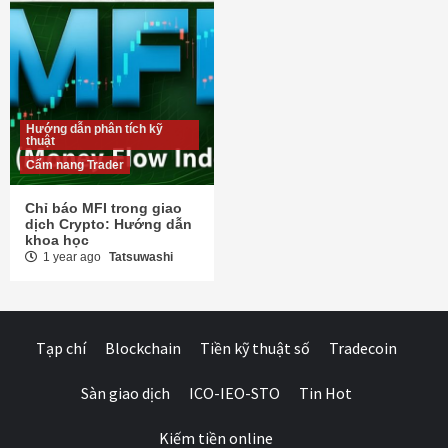
Hướng dẫn phân tích kỹ
thuật
Cẩm nang Trader
Chỉ báo MFI trong giao
dịch Crypto: Hướng dẫn
khoa học
1 year ago
Tatsuwashi
Tạp chí
Blockchain
Tiền kỹ thuật số
Tradecoin
Sàn giao dịch
ICO-IEO-STO
Tin Hot
Kiếm tiền online