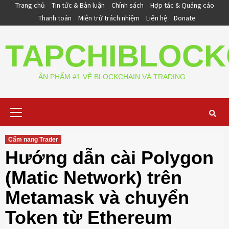
Skip
Trang chủ
Tin tức & Bàn luận
Chính sách
Hợp tác & Quảng cáo
to
Thanh toán
Miễn trừ trách nhiệm
Liên hệ
Donate
content
TAPCHIBLOCK
ẤN PHẨM #1 VỀ BLOCKCHAIN VÀ TRADING
Primary
Menu
Cẩm nang Trader
Hướng dẫn cài Polygon
(Matic Network) trên
Metamask và chuyển
Token từ Ethereum