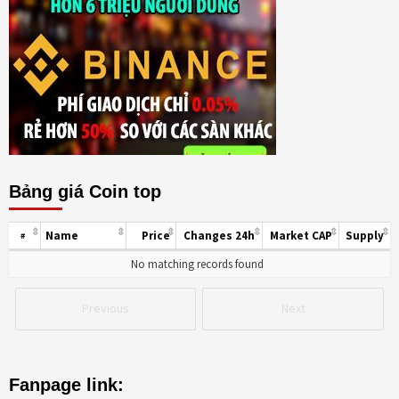
Bảng giá Coin top
Name
Price
Changes 24h
Market CAP
Supply
#
No matching records found
Previous
Next
Fanpage link: