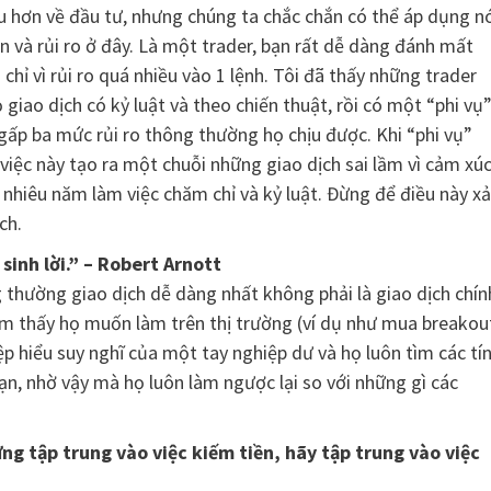
iều hơn về đầu tư, nhưng chúng ta chắc chắn có thể áp dụng n
iền và rủi ro ở đây. Là một trader, bạn rất dễ dàng đánh mất
ỉ vì rủi ro quá nhiều vào 1 lệnh. Tôi đã thấy những trader
ọ giao dịch có kỷ luật và theo chiến thuật, rồi có một “phi vụ
gấp ba mức rủi ro thông thường họ chịu được. Khi “phi vụ”
việc này tạo ra một chuỗi những giao dịch sai lầm vì cảm xú
nhiêu năm làm việc chăm chỉ và kỷ luật. Đừng để điều này x
ch.
 sinh lời.” – Robert Arnott
g thường giao dịch dễ dàng nhất không phải là giao dịch chín
m thấy họ muốn làm trên thị trường (ví dụ như mua breakou
p hiểu suy nghĩ của một tay nghiệp dư và họ luôn tìm các tí
n, nhờ vậy mà họ luôn làm ngược lại so với những gì các
ừng tập trung vào việc kiếm tiền, hãy tập trung vào việc