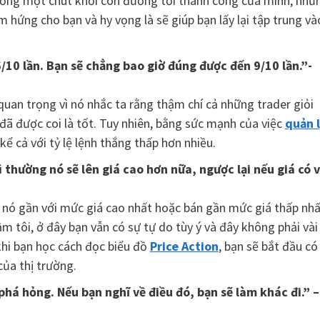
h hướng một chút khỏi con đường tới thành công của mình, nhữ
m hứng cho bạn và hy vọng là sẽ giúp bạn lấy lại tập trung và
/10 lần. Bạn sẽ chẳng bao giờ đúng được đến 9/10 lần.”-
quan trọng vì nó nhắc ta rằng thậm chí cả những trader giỏi
đã được coi là tốt. Tuy nhiên, bằng sức mạnh của việc
quản 
ể cả với tỷ lệ lệnh thắng thấp hơn nhiều.
 thường nó sẽ lên giá cao hơn nữa, ngược lại nếu giá có 
nó gần với mức giá cao nhất hoặc bán gần mức giá thấp nh
m tôi, ở đây bạn vẫn có sự tự do tùy ý và đây không phải vài
hi bạn học cách đọc biểu đồ
Price Action
, bạn sẽ bắt đầu có
ủa thị trường.
há hỏng. Nếu bạn nghĩ về điều đó, bạn sẽ làm khác đi.” –