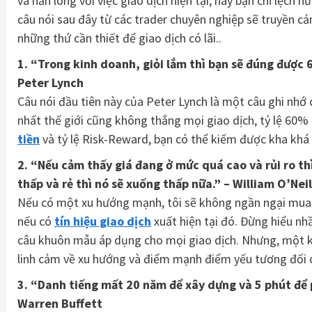
và nản lòng với việc giao dịch hiện tại, hay bạn chỉ lệc
câu nói sau đây từ các trader chuyên nghiệp sẽ truyền cả
những thứ cần thiết để giao dịch có lãi..
1. “Trong kinh doanh, giỏi lắm thì bạn sẽ đúng được 6
Peter Lynch
Câu nói đầu tiên này của Peter Lynch là một câu ghi nhớ 
nhất thế giới cũng không thắng mọi giao dịch, tỷ lệ 60% 
tiền
và tỷ lệ Risk-Reward, bạn có thể kiếm được kha khá k
2. “Nếu cảm thấy giá đang ở mức quá cao và rủi ro thì
thấp và rẻ thì nó sẽ xuống thấp nữa.” – William O’Neil
Nếu có một xu hướng mạnh, tôi sẽ không ngần ngại mua 
nếu có
tín hiệu giao dịch
xuất hiện tại đó. Đừng hiểu nhầ
câu khuôn mẫu áp dụng cho mọi giao dịch. Nhưng, một k
linh cảm về xu hướng và điểm mạnh điểm yếu tương đối c
3. “Danh tiếng mất 20 năm để xây dựng và 5 phút để p
Warren Buffett