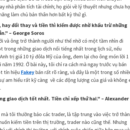
y nhà phân tích tài chính; họ giỏi về lý thuyết nhưng chưa h
năng làm chủ bản thân hơn bất kỳ thứ gì.
, hay đổi thay và tiền thì kiếm được nhờ khấu trừ những
ắn.” – George Soros
ới và ông trở thành người như thế nhờ có một tầm nhìn đi
trong những giao dịch nổi tiếng nhất trong lịch sử, nếu
Anh trị giá 10 tỷ đôla Mỹ của ông, đem lại cho ông món lời 1
i năm 1992. Ở bài này
,
tôi chỉ ra cách mà ngay trước vụ bán
t tín hiệu
Fakey
bán rất rõ ràng, và đây là một trong số nhiề
 sự am hiểu rất kỹ càng về các động lượng của giá và không 
.
g giao dịch tốt nhất. Tiền chỉ xếp thứ hai.” – Alexander
mà tôi thường bảo các trader, là tập trung vào việc trở thà
muốn kiếm tiền trên thị trường, trader nào cũng thế. Nhưng
hú với chính thị trường, với chính cuộc chiến giữa bên mua và