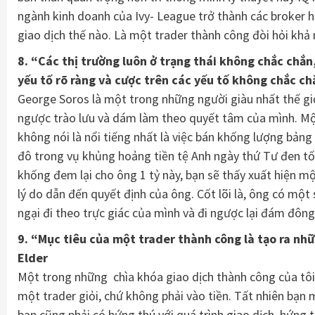
ngành kinh doanh của Ivy- League trở thành các broker ha
giao dịch thế nào. Là một trader thành công đòi hỏi khả 
8. “Các thị trường luôn ở trạng thái không chắc chắn
yếu tố rõ ràng và cược trên các yếu tố không chắc ch
George Soros là một trong những người giàu nhất thế gi
ngược trào lưu và dám làm theo quyết tâm của mình. Một 
không nói là nổi tiếng nhất là việc bán khống lượng bảng 
đô trong vụ khủng hoảng tiền tệ Anh ngày thứ Tư đen tố
khống đem lại cho ông 1 tỷ này, bạn sẽ thấy xuất hiện mộ
lý do dẫn đến quyết định của ông. Cốt lõi là, ông có một
ngại đi theo trực giác của mình và đi ngược lại đám đông
9. “Mục tiêu của một trader thành công là tạo ra nhữn
Elder
Một trong những chìa khóa giao dịch thành công của tôi 
một trader giỏi, chứ không phải vào tiền. Tất nhiên bạn 
bạn cũng phải có hứng thú với quá trình giao dịch, hứng t