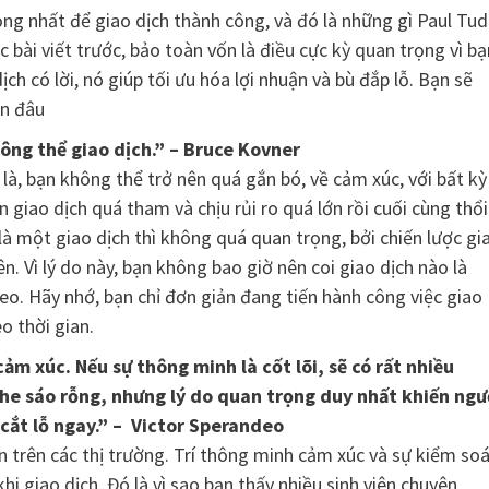
ng nhất để giao dịch thành công, và đó là những gì Paul Tud
c bài viết trước, bảo toàn vốn là điều cực kỳ quan trọng vì bạ
ch có lời, nó giúp tối ưu hóa lợi nhuận và bù đắp lỗ. Bạn sẽ
ện đâu
ông thể giao dịch.” – Bruce Kovner
 là, bạn không thể trở nên quá gắn bó, về cảm xúc, với bất kỳ
n giao dịch quá tham và chịu rủi ro quá lớn rồi cuối cùng thổi
là một giao dịch thì không quá quan trọng, bởi chiến lược gi
 Vì lý do này, bạn không bao giờ nên coi giao dịch nào là
eo. Hãy nhớ, bạn chỉ đơn giản đang tiến hành công việc giao
o thời gian.
cảm xúc. Nếu sự thông minh là cốt lõi, sẽ có rất nhiều
ghe sáo rỗng, nhưng lý do quan trọng duy nhất khiến ngư
 cắt lỗ ngay.” – Victor Sperandeo
n trên các thị trường. Trí thông minh cảm xúc và sự kiểm so
hi giao dịch. Đó là vì sao bạn thấy nhiều sinh viên chuyên