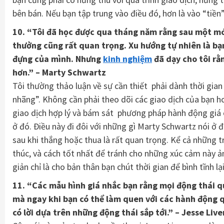
bên bán. Nếu bạn tập trung vào điều đó, hơn là vào “tiền
10. “Tôi đã học được qua tháng năm rằng sau một món 
thưởng cũng rất quan trọng. Xu hướng tự nhiên là bạn
đựng của mình. Nhưng
kinh nghiệm
đã dạy cho tôi rằ
hơn.” – Marty Schwartz
Tôi thường thảo luận về sự cần thiết phải dành thời gian 
nhãng”. Không cần phải theo dõi các giao dịch của bạn ho
giao dịch hợp lý và bám sát phương pháp hành động giá củ
ở đó. Điều này đi đôi với những gì Marty Schwartz nói ở 
sau khi thắng hoặc thua là rất quan trọng. Kể cả những t
thúc, và cách tốt nhất để tránh cho những xúc cảm này ả
giản chỉ là cho bản thân bạn chút thời gian để bình tĩnh lạ
11. “Các mẫu hình giá nhắc bạn rằng mọi động thái q
mà ngay khi bạn có thể làm quen với các hành động q
có lời dựa trên những động thái sắp tới.” – Jesse Liv