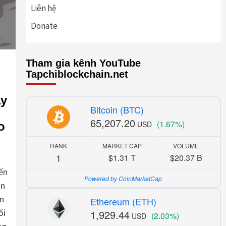
Liên hệ
Donate
Tham gia kênh YouTube
Tapchiblockchain.net
ay
Bitcoin (BTC)
65,207.20
(1.67%)
USD
o
RANK
MARKET CAP
VOLUME
1
$1.31 T
$20.37 B
ến
Powered by CoinMarketCap
an
ên
Ethereum (ETH)
ối
1,929.44
(2.03%)
USD