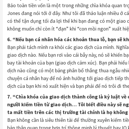
Bảo toàn tiền vốn là một trong những chìa khóa quan trọ
Jones đang nói tới ở đây. Như tôi đã thảo luận nhiều ở cá
có thể tận dụng tối đa lợi thế khi bạn đang có một giao dị
không muốn chỉ còn ít “đạn” khi “con mồi ngon” xuất hi
6. “Nếu bạn cá nhân hóa các khoản thua lỗ, bạn sẽ kh
Bạn phải tách mình ra khỏi các giao dịch của mình. Nghĩa
giao dịch nào. Nếu bạn rơi vào cái bẫy này, nó sẽ khiến bạ
bay tài khoản của bạn (giao dịch cảm xúc). Bạn phải hiểu 
dịch nào cũng có một bảng phân bổ thắng thua ngẫu nhiên.
chuyện cá nhân hay để nó ảnh hưởng tới giao dịch tiếp th
dịch của bạn khi nó xuất hiện và bạn phải để nó trôi đi the
7. “Chìa khóa của giao dịch thành công là kỷ luật về 
người kiếm tiền từ giao dịch… Tôi biết điều này sẽ n
ta mất tiền trên các thị trường tài chính là họ không
Bạn không cần là siêu thiên tài để thường xuyên kiếm tiề
bản thân quan trọng hơn trí thông minh lý thuyết hay IQ k