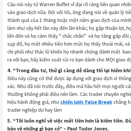
Câu nói này từ Warren Buffet vĩ đại rõ ràng liên quan nh
vào giao dịch nữa. Đối với tôi, ông đang nói về quản lý t
thành quả của 1 tháng hoặc một năm giao dịch của mình ch
làm như vậy hết lần này đến lần khác; họ gặp thuận lợi, h
lớn đến và họ cảm thấy “ chắc chắn” và họ tăng gấp đôi 
sụp đổ, họ mất nhiều tiền hơn mức họ thấy thoải mái, và 
chi phối như thác lũ khiến họ nhanh chóng đánh mất bao 
ra với bạn; hãy kiểm soát rủi ro bạn dành cho MỌI giao dị
4. “Trong đầu tư, thứ gì càng dễ dàng thì lại hiếm khi
Điều này cũng có thể được áp dụng với giao dịch vì thôn
xác. Như đã nói trước đây
,
điều mà hầu hết mọi người cả
thường không phải điều nên làm. Các trader chuyên nghiệ
hiệu hành động giá, như
chiến lược False Break
chẳng hạ
trader nghiệp dư hay làm
5. “Tôi luôn nghĩ về việc mất tiền hơn là kiếm tiền. Đ
bảo vệ những gì bạn có” – Paul Tudor Jones.