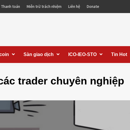
Thanh toán
Miễn trừ trách nhiệm
Liên hệ
Donate
coin
Sàn giao dịch
ICO-IEO-STO
Tin Hot
 các trader chuyên nghiệp