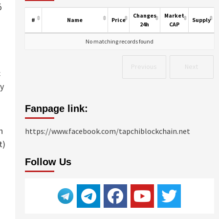
ó
Changes
Market
#
Name
Price
Supply
24h
CAP
No matching records found
”
Previous
Next
c
ảy
Fanpage link:
h
https://www.facebook.com/tapchiblockchain.net
t)
n
Follow Us