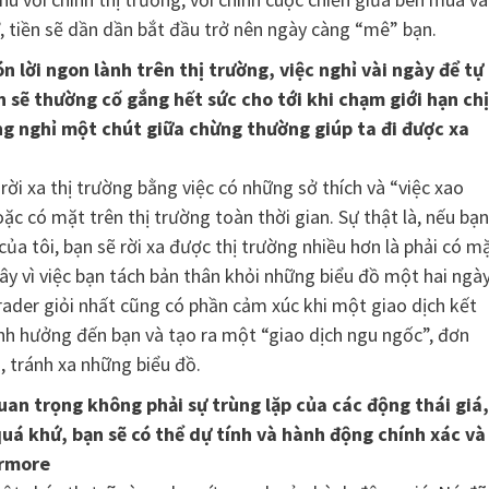
”, tiền sẽ dần dần bắt đầu trở nên ngày càng “mê” bạn.
lời ngon lành trên thị trường, việc nghỉ vài ngày để tự
 sẽ thường cố gắng hết sức cho tới khi chạm giới hạn ch
ng nghỉ một chút giữa chừng thường giúp ta đi được xa
rời xa thị trường bằng việc có những sở thích và “việc xao
ặc có mặt trên thị trường toàn thời gian. Sự thật là, nếu bạn
a tôi, bạn sẽ rời xa được thị trường nhiều hơn là phải có m
đây vì việc bạn tách bản thân khỏi những biểu đồ một hai ngà
rader giỏi nhất cũng có phần cảm xúc khi một giao dịch kết
nh hưởng đến bạn và tạo ra một “giao dịch ngu ngốc”, đơn
i, tránh xa những biểu đồ.
uan trọng không phải sự trùng lặp của các động thái giá,
uá khứ, bạn sẽ có thể dự tính và hành động chính xác và
ermore