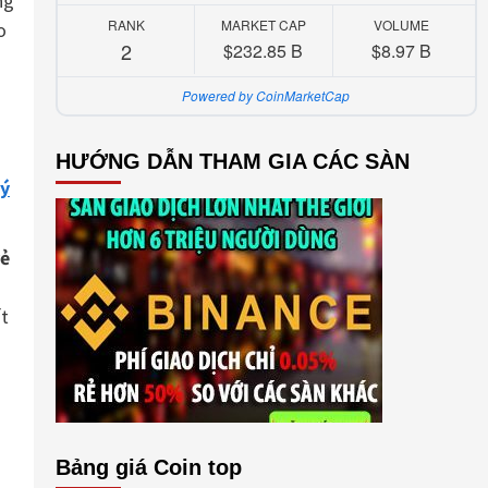
ng
RANK
MARKET CAP
VOLUME
o
2
$232.85 B
$8.97 B
Powered by CoinMarketCap
HƯỚNG DẪN THAM GIA CÁC SÀN
lý
vẻ
ất
Bảng giá Coin top