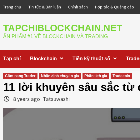
Skip
Trang chủ
Tin tức & Bàn luận
Chính sách
Hợp tác & Quảng cáo
to
content
TAPCHIBLOCKCHAIN.NET
ẤN PHẨM #1 VỀ BLOCKCHAIN VÀ TRADING
Tạp chí
Blockchain
Tiền kỹ thuật số
Trade
Cẩm nang Trader
Nhận định chuyên gia
Phân tích giá
Tradecoin
11 lời khuyên sâu sắc từ
8 years ago
Tatsuwashi