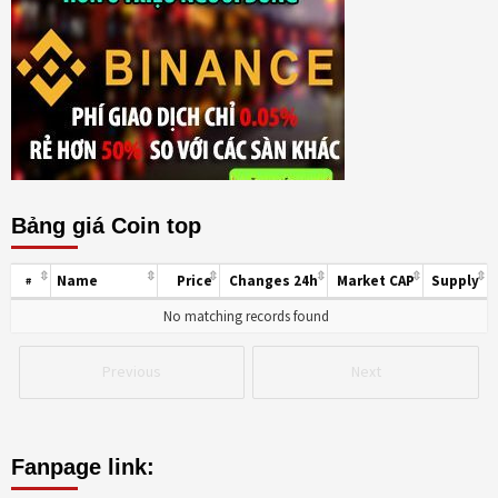
Bảng giá Coin top
Name
Price
Changes 24h
Market CAP
Supply
#
No matching records found
Previous
Next
Fanpage link: