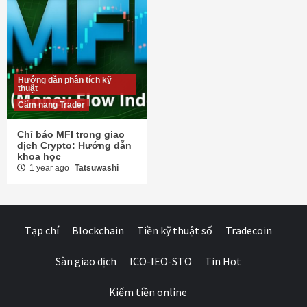
Hướng dẫn phân tích kỹ
thuật
Cẩm nang Trader
Chỉ báo MFI trong giao
dịch Crypto: Hướng dẫn
khoa học
1 year ago
Tatsuwashi
Tạp chí
Blockchain
Tiền kỹ thuật số
Tradecoin
Sàn giao dịch
ICO-IEO-STO
Tin Hot
Kiếm tiền online