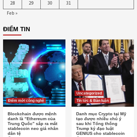
28
29
30
31
Feb »
ĐIỂM TIN
Uncategorized
Điểm mới công nghệ
Tin tức & Bàn luận
Blockchain được mệnh
Danh mục Crypto tại Mỹ
danh là “Ethereum của
tạo được nhiều chú ý
Trung Quốc” sắp ra mắt
sau khi Tổng thống
stablecoin neo giá nhân
Trump ký đạo luật
dân tệ
GENIUS cho stablecoin