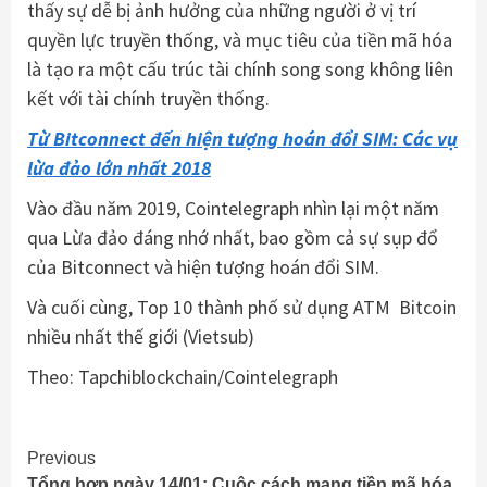
thấy sự dễ bị ảnh hưởng của những người ở vị trí
quyền lực truyền thống, và mục tiêu của tiền mã hóa
là tạo ra một cấu trúc tài chính song song không liên
kết với tài chính truyền thống.
Từ Bitconnect đến hiện tượng hoán đổi SIM: Các vụ
lừa đảo lớn nhất 2018
Vào đầu năm 2019, Cointelegraph nhìn lại một năm
qua Lừa đảo đáng nhớ nhất, bao gồm cả sự sụp đổ
của Bitconnect và hiện tượng hoán đổi SIM.
Và cuối cùng, Top 10 thành phố sử dụng ATM Bitcoin
nhiều nhất thế giới (Vietsub)
Theo: Tapchiblockchain/Cointelegraph
Continue
Previous
Tổng hợp ngày 14/01: Cuộc cách mạng tiền mã hóa