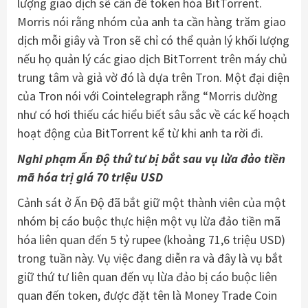
lượng giao dịch sẽ cần để token hóa BitTorrent.
Morris nói rằng nhóm của anh ta cần hàng trăm giao
dịch mỗi giây và Tron sẽ chỉ có thể quản lý khối lượng
nếu họ quản lý các giao dịch BitTorrent trên máy chủ
trung tâm và giả vờ đó là dựa trên Tron. Một đại diện
của Tron nói với Cointelegraph rằng “Morris dường
như có hơi thiếu các hiểu biết sâu sắc về các kế hoạch
hoạt động của BitTorrent kể từ khi anh ta rời đi.
Nghi phạm Ấn Độ thứ tư bị bắt sau vụ lừa đảo tiền
mã hóa trị giá 70 triệu USD
Cảnh sát ở Ấn Độ đã bắt giữ một thành viên của một
nhóm bị cáo buộc thực hiện một vụ lừa đảo tiền mã
hóa liên quan đến 5 tỷ rupee (khoảng 71,6 triệu USD)
trong tuần này. Vụ việc đang diễn ra và đây là vụ bắt
giữ thứ tư liên quan đến vụ lừa đảo bị cáo buộc liên
quan đến token, được đặt tên là Money Trade Coin