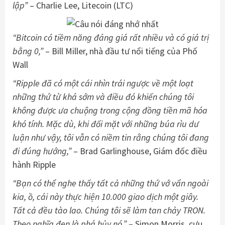
lập”
– Charlie Lee, Litecoin (LTC)
“Bitcoin có tiềm năng đáng giá rất nhiều và có giá trị
bằng 0,”
– Bill Miller, nhà đầu tư nổi tiếng của Phố
Wall
“Ripple đã có một cái nhìn trái ngược về một loạt
những thứ từ khá sớm và điều đó khiến chúng tôi
không được ưa chuộng trong cộng đồng tiền mã hóa
khó tính. Mặc dù, khi đối mặt với những búa rìu dư
luận như vậy, tôi vẫn có niềm tin rằng chúng tôi đang
đi đúng hướng,”
– Brad Garlinghouse, Giám đốc điều
hành Ripple
“Bạn có thể nghe thấy tất cả những thứ vớ vẩn ngoài
kia, ồ, cái này thực hiện 10.000 giao dịch một giây.
Tất cả đều tào lao. Chúng tôi sẽ làm tan chảy TRON.
Theo nghĩa đen là phá hủy nó,”
– Simon Morris, cựu