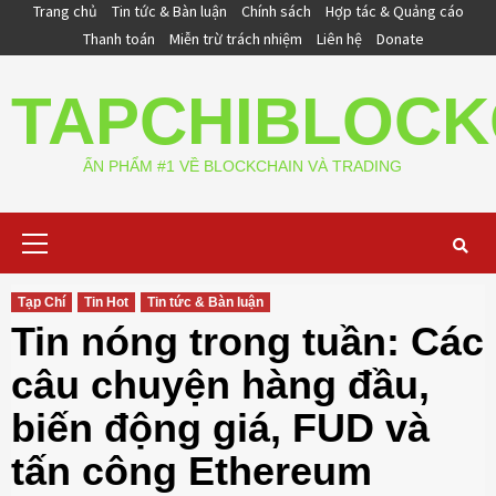
Skip
Trang chủ
Tin tức & Bàn luận
Chính sách
Hợp tác & Quảng cáo
to
Thanh toán
Miễn trừ trách nhiệm
Liên hệ
Donate
content
TAPCHIBLOCK
ẤN PHẨM #1 VỀ BLOCKCHAIN VÀ TRADING
Primary
Menu
Tạp Chí
Tin Hot
Tin tức & Bàn luận
Tin nóng trong tuần: Các
câu chuyện hàng đầu,
biến động giá, FUD và
tấn công Ethereum