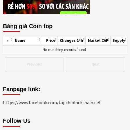
Bảng giá Coin top
Name
Price
Changes 24h
Market CAP
Supply
#
No matching records found
Previous
Next
Fanpage link:
https://www.facebook.com/tapchiblockchain.net
Follow Us