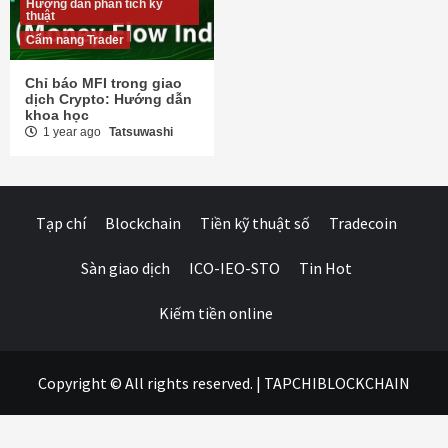
Hướng dẫn phân tích kỹ
thuật
Cẩm nang Trader
Chỉ báo MFI trong giao
dịch Crypto: Hướng dẫn
khoa học
1 year ago
Tatsuwashi
Tạp chí
Blockchain
Tiền kỹ thuật số
Tradecoin
Sàn giao dịch
ICO-IEO-STO
Tin Hot
Kiếm tiền online
Copyright © All rights reserved.
|
TAPCHIBLOCKCHAIN