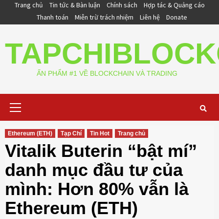
Skip
Trang chủ
Tin tức & Bàn luận
Chính sách
Hợp tác & Quảng cáo
to
Thanh toán
Miễn trừ trách nhiệm
Liên hệ
Donate
content
TAPCHIBLOCK
ẤN PHẨM #1 VỀ BLOCKCHAIN VÀ TRADING
Primary
Menu
Ethereum (ETH)
Tạp Chí
Tin Hot
Trang chủ
Vitalik Buterin “bật mí”
danh mục đầu tư của
mình: Hơn 80% vẫn là
Ethereum (ETH)