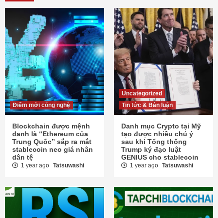
Uncategorized
Điểm mới công nghệ
Tin tức & Bàn luận
Blockchain được mệnh
Danh mục Crypto tại Mỹ
danh là “Ethereum của
tạo được nhiều chú ý
Trung Quốc” sắp ra mắt
sau khi Tổng thống
stablecoin neo giá nhân
Trump ký đạo luật
dân tệ
GENIUS cho stablecoin
1 year ago
Tatsuwashi
1 year ago
Tatsuwashi