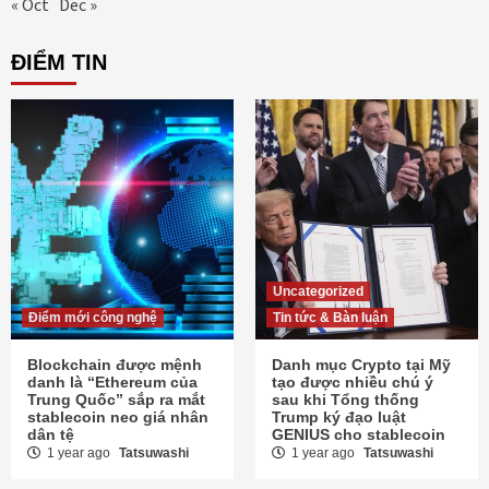
« Oct
Dec »
ĐIỂM TIN
Uncategorized
Điểm mới công nghệ
Tin tức & Bàn luận
Blockchain được mệnh
Danh mục Crypto tại Mỹ
danh là “Ethereum của
tạo được nhiều chú ý
Trung Quốc” sắp ra mắt
sau khi Tổng thống
stablecoin neo giá nhân
Trump ký đạo luật
dân tệ
GENIUS cho stablecoin
1 year ago
Tatsuwashi
1 year ago
Tatsuwashi