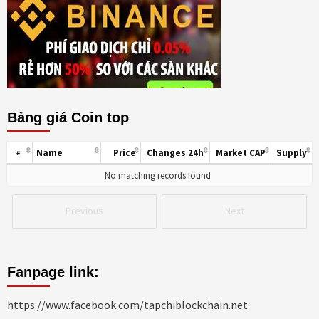
Bảng giá Coin top
Name
Price
Changes 24h
Market CAP
Supply
#
No matching records found
Previous
Next
Fanpage link:
https://www.facebook.com/tapchiblockchain.net