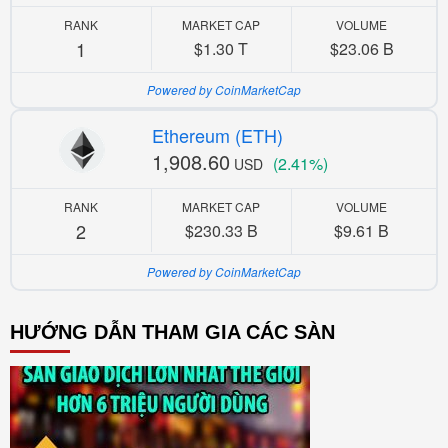
RANK
MARKET CAP
VOLUME
1
$1.30 T
$23.06 B
Powered by CoinMarketCap
Ethereum (ETH)
1,908.60
(2.41%)
USD
RANK
MARKET CAP
VOLUME
2
$230.33 B
$9.61 B
Powered by CoinMarketCap
HƯỚNG DẪN THAM GIA CÁC SÀN