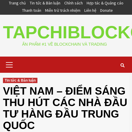
Skip
Trang chủ
Tin tức & Bàn luận
Chính sách
Hợp tác & Quảng cáo
to
Thanh toán
Miễn trừ trách nhiệm
Liên hệ
Donate
content
TAPCHIBLOCK
ẤN PHẨM #1 VỀ BLOCKCHAIN VÀ TRADING
Primary
Menu
Tin tức & Bàn luận
VIỆT NAM – ĐIỂM SÁNG
THU HÚT CÁC NHÀ ĐẦU
TƯ HÀNG ĐẦU TRUNG
QUỐC