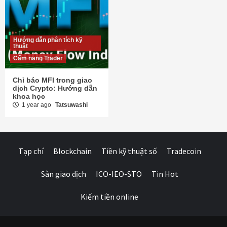
Hướng dẫn phân tích kỹ
thuật
Cẩm nang Trader
Chỉ báo MFI trong giao
dịch Crypto: Hướng dẫn
khoa học
1 year ago
Tatsuwashi
Tạp chí
Blockchain
Tiền kỹ thuật số
Tradecoin
Sàn giao dịch
ICO-IEO-STO
Tin Hot
Kiếm tiền online