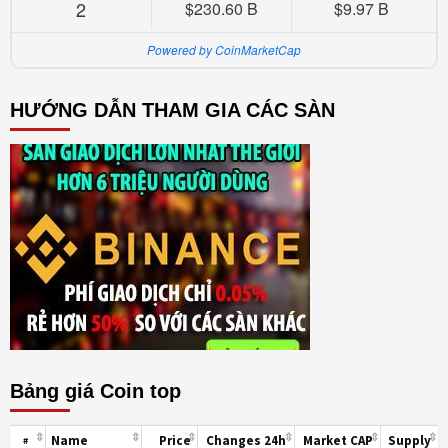
2
$230.60 B
$9.97 B
Powered by CoinMarketCap
HƯỚNG DẪN THAM GIA CÁC SÀN
Bảng giá Coin top
Name
Price
Changes 24h
Market CAP
Supply
#