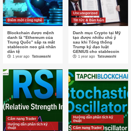
Uncategorized
Điểm mới công nghệ
Tin tức & Bàn luận
Blockchain được mệnh
Danh mục Crypto tại Mỹ
danh là “Ethereum của
tạo được nhiều chú ý
Trung Quốc” sắp ra mắt
sau khi Tổng thống
stablecoin neo giá nhân
Trump ký đạo luật
dân tệ
GENIUS cho stablecoin
1 year ago
Tatsuwashi
1 year ago
Tatsuwashi
Hướng dẫn phân tích kỹ
Cẩm nang Trader
thuật
Hướng dẫn phân tích kỹ
thuật
Cẩm nang Trader