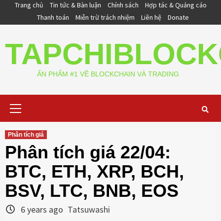
Skip
Trang chủ
Tin tức & Bàn luận
Chính sách
Hợp tác & Quảng cáo
to
Thanh toán
Miễn trừ trách nhiệm
Liên hệ
Donate
content
TAPCHIBLOCK
ẤN PHẨM #1 VỀ BLOCKCHAIN VÀ TRADING
Primary
Menu
Phân tích giá
Phân tích giá 22/04:
BTC, ETH, XRP, BCH,
BSV, LTC, BNB, EOS
6 years ago
Tatsuwashi