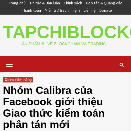
Skip
Trang chủ
Tin tức & Bàn luận
Chính sách
Hợp tác & Quảng cáo
to
Thanh toán
Miễn trừ trách nhiệm
Liên hệ
Donate
content
TAPCHIBLOCK
ẤN PHẨM #1 VỀ BLOCKCHAIN VÀ TRADING
Primary
Menu
Coins tiềm năng
Nhóm Calibra của
Facebook giới thiệu
Giao thức kiểm toán
phân tán mới