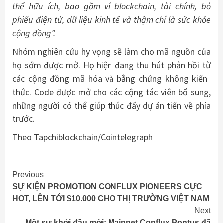
thể hữu ích, bao gồm ví blockchain, tài chính, bỏ
phiếu điện tử, dữ liệu kinh tế và thậm chí là sức khỏe
cộng đồng”.
Nhóm nghiên cứu hy vọng sẽ làm cho mã nguồn của
họ sớm được mở. Họ hiện đang thu hút phản hồi từ
các cộng đồng mã hóa và bằng chứng không kiến ​​
thức. Code được mở cho các cộng tác viên bổ sung,
những người có thể giúp thúc đẩy dự án tiến về phía
trước.
Theo Tapchiblockchain/Cointelegraph
Continue
Previous
SỰ KIỆN PROMOTION CONFLUX PIONEERS CỰC
Reading
HOT, LÊN TỚI $10.000 CHO THỊ TRƯỜNG VIỆT NAM
Next
Một sự khởi đầu mới: Mainnet Conflux Pontus đã