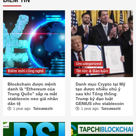
ĐIỂM TIN
Uncategorized
Điểm mới công nghệ
Tin tức & Bàn luận
Blockchain được mệnh
Danh mục Crypto tại Mỹ
danh là “Ethereum của
tạo được nhiều chú ý
Trung Quốc” sắp ra mắt
sau khi Tổng thống
stablecoin neo giá nhân
Trump ký đạo luật
dân tệ
GENIUS cho stablecoin
1 year ago
Tatsuwashi
1 year ago
Tatsuwashi