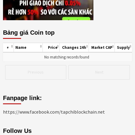
Bảng giá Coin top
Name
Price
Changes 24h
Market CAP
Supply
#
No matching records found
Previous
Next
Fanpage link:
https://www.facebook.com/tapchiblockchain.net
Follow Us