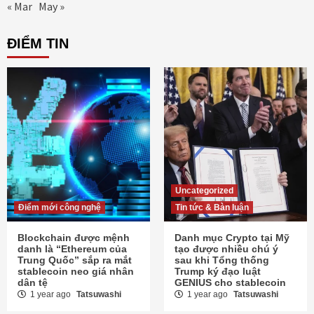
« Mar
May »
ĐIỂM TIN
Uncategorized
Điểm mới công nghệ
Tin tức & Bàn luận
Blockchain được mệnh
Danh mục Crypto tại Mỹ
danh là “Ethereum của
tạo được nhiều chú ý
Trung Quốc” sắp ra mắt
sau khi Tổng thống
stablecoin neo giá nhân
Trump ký đạo luật
dân tệ
GENIUS cho stablecoin
1 year ago
Tatsuwashi
1 year ago
Tatsuwashi