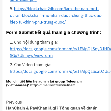
https://blockchain24h.com/lam-the-nao-mot-
du-an-blockchain-mo-nhan-duoc-chung-thuc-dac-
biet-tu-chinh-phu-trung-quoc/
Form Submit kết quả tham gia chương trình:
Cho Nội dung tham gia:
https://docs.google.com/forms/d/e/1FAIpQLSdyD
SGp7Ulnngw/viewform
Cho Video tham gia:
https://docs.google.com/forms/d/e/1FAIpQLScaDZU
Mọi chi tiết liên hệ admin tại group Telegram
(vietnamese):
http://t.me/Confluxvietnam
Continue
Previous
HanChain & PayKhan là gì? Tổng quan về dự án