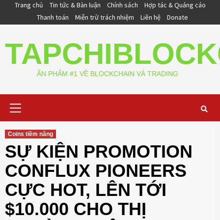
Skip
Trang chủ
Tin tức & Bàn luận
Chính sách
Hợp tác & Quảng cáo
to
Thanh toán
Miễn trừ trách nhiệm
Liên hệ
Donate
content
TAPCHIBLOCK
ẤN PHẨM #1 VỀ BLOCKCHAIN VÀ TRADING
Primary
Menu
Coins tiềm năng
SỰ KIỆN PROMOTION
CONFLUX PIONEERS
CỰC HOT, LÊN TỚI
$10.000 CHO THỊ