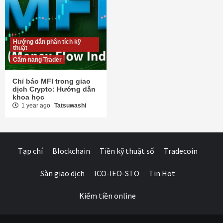
Hướng dẫn phân tích kỹ
thuật
Cẩm nang Trader
Chỉ báo MFI trong giao
dịch Crypto: Hướng dẫn
khoa học
1 year ago
Tatsuwashi
Tạp chí
Blockchain
Tiền kỹ thuật số
Tradecoin
Sàn giao dịch
ICO-IEO-STO
Tin Hot
Kiếm tiền online