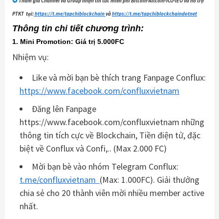
Tham gia Channel và Group nhận tin tức miễn phí Bitcoin-Altcoin-ICO-IEO và hỗ trợ
PTKT tại:
https://t.me/tapchiblockchain
và
https://t.me/tapchiblockchaindotnet
Thông tin chi tiết chương trình:
1. Mini Promotion: Giá trị 5.000FC
Nhiệm vụ:
Like và mời bạn bè thích trang Fanpage Conflux:
https://www.facebook.com/confluxvietnam
Đăng lên Fanpage
https://www.facebook.com/confluxvietnam những
thông tin tích cực về Blockchain, Tiền điện tử, đặc
biệt về Conflux và Confi,.. (Max 2.000 FC)
Mời bạn bè vào nhóm Telegram Conflux:
t.me/confluxvietnam
(Max: 1.000FC). Giải thưởng
chia sẻ cho 20 thành viên mời nhiều member active
nhất.