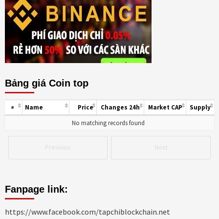
Bảng giá Coin top
Name
Price
Changes 24h
Market CAP
Supply
#
No matching records found
Previous
Next
Fanpage link:
https://www.facebook.com/tapchiblockchain.net