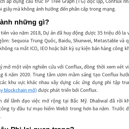
ách áp dụng cấu trúc IP Tree Graph (TG) độc lập, Conflux n
mỗi giây mà không ảnh hưởng đến phân cấp trong mạng.
thành những gì?
tiên vào năm 2018, Dự án đã huy động được 35 triệu đô la 
o gồm: Sequoia Trung Quốc, Baidu, Shunwei, Metastable và 
không ra mắt ICO, IEO hoặc bất kỳ sự kiện bán hàng công k
 mở một viện nghiên cứu với Conflux, đồng thời xem xét vi
áng 6 năm 2020. Trung tâm ươm mầm sáng tạo Conflux hướ
 các khu vực khác nhau xây dựng các ứng dụng phi tập tru
ay blockchain mở)
được phát triển bởi Conflux.
 để lãnh đạo việc mở rộng tại Bắc Mỹ. Dhaliwal đã rời kh
ại công ty đầu tư mạo hiểm Web3 trong hơn ba năm. Trước đ
.