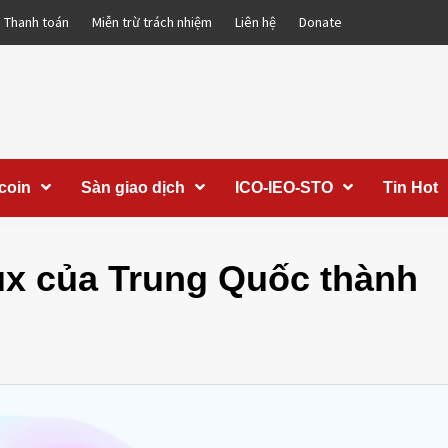
Thanh toán
Miễn trừ trách nhiệm
Liên hệ
Donate
coin
Sàn giao dịch
ICO-IEO-STO
Tin Hot
ux của Trung Quốc thành