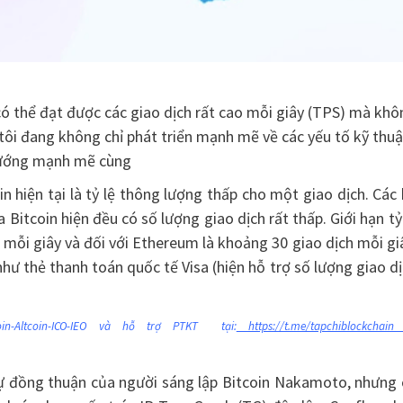
có thể đạt được các giao dịch rất cao mỗi giây (TPS) mà khô
 tôi đang không chỉ phát triển mạnh mẽ về các yếu tố kỹ thuậ
 hướng mạnh mẽ cùng
n hiện tại là tỷ lệ thông lượng thấp cho một giao dịch. Các
itcoin hiện đều có số lượng giao dịch rất thấp. Giới hạn tỷ
h mỗi giây và đối với Ethereum là khoảng 30 giao dịch mỗi gi
như thẻ thanh toán quốc tế Visa (hiện hỗ trợ số lượng giao d
-Altcoin-ICO-IEO và hỗ trợ PTKT tại:
https://t.me/tapchiblockchai
 sự đồng thuận của người sáng lập Bitcoin Nakamoto, nhưng