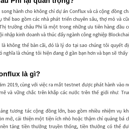
âu Phi lại quan trọng?
ắng song hành cho không chỉ dự án Conflux và cả cộng đồng c
cụ thể bao gồm các nhà phát triển chuyên sâu, thợ mỏ và c
. Thị trường châu Phi là một trong những ưu tiên hàng đầu 
ội nhập kinh doanh và thúc đẩy ngành công nghiệp Blockchai
là không thể bàn cãi, đó là lý do tại sao chúng tôi quyết đ
ó nghĩa là chúng tôi hiện đang ở gần bạn hơn và bạn sẽ thấy
nflux là gì?
ăm 2019, cùng với việc ra mắt testnet được phát hành vào 
ẽ và vững chắc trên khắp các nước trên thế giới như: Tru
tảng tương tác cộng đồng lớn, bao gồm nhiều nhiệm vụ kh
ồn mở, cải thiện một tiện ích nhỏ hoặc thậm chí quảng bá 
 nền tảng tiền thưởng truyền thống, tiền thưởng có thể đư