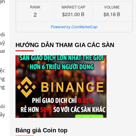
hận
RANK
MARKET CAP
VOLUME
2
$231.00 B
$8.18 B
Powered by CoinMarketCap
với
quỹ
HƯỚNG DẪN THAM GIA CÁC SÀN
hai
ệc
ng
ng
ỏi
ây
Bảng giá Coin top