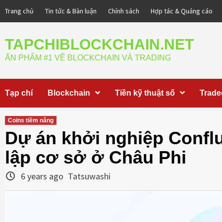
Skip
Trang chủ
Tin tức & Bàn luận
Chính sách
Hợp tác & Quảng cáo
to
content
TAPCHIBLOCKCHAIN.NET
ẤN PHẨM #1 VỀ BLOCKCHAIN VÀ TRADING
Tạp chí
Blockchain
Tiền kỹ thuật số
Trade
Coins tiềm năng
Dự án khởi nghiệp Confl
lập cơ sở ở Châu Phi
6 years ago
Tatsuwashi