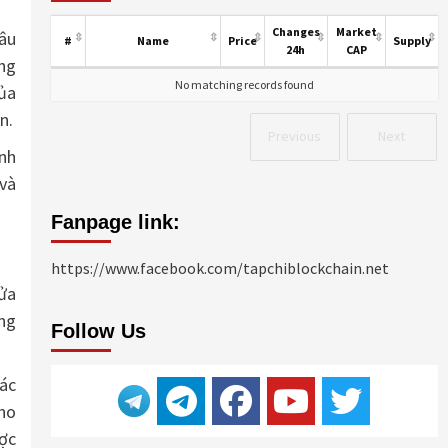
Changes
Market
hâu
#
Name
Price
Supply
24h
CAP
ũng
No matching records found
của
n.
Previous
Next
ịnh
 và
Fanpage link:
https://www.facebook.com/tapchiblockchain.net
nửa
ng
Follow Us
ác
cho
ợc