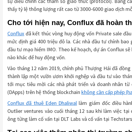
sự điều chỉnh các tham số giao thức (protocol). Bằng c
thấy tỷ lệ thông lượng rất cao từ 3000-6000 giao dịch 
Cho tới hiện nay, Conflux đã hoàn 
Conflux
đã kết thúc vòng huy động vốn Private sale đầu 
mức định giá 400 triệu đô la. Các nhà đầu tư chính ba
đầu tư mạo hiểm IMO. Theo kế hoạch, dự án Conflux sẽ 
nào khác để huy động vốn.
Vào tháng 12 năm 2019, chính phủ Thượng Hải đã đồng ý
thành lập một vườn ươm khởi nghệp và đầu tư vào th
tới mục tiêu mời các nhà phát triển và doanh nhân từ
(DApps) trên hệ thống blockchain
không cần cấp phép (h
Conflux đã thuê Eden Dhaliwal
làm giám đốc điều hành
Outlier ventures vào cuối tháng 12 sau khi làm việc t
ông từng làm cố vấn tại DLT Labs và cố vấn tại Techstars