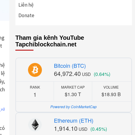
Liên hệ
Donate
ng
Tham gia kênh YouTube
Tapchiblockchain.net
t
 hệ
Bitcoin (BTC)
64,972.40
 lệ
(0.64%)
USD
ây,
RANK
MARKET CAP
VOLUME
ịch
1
$1.30 T
$18.93 B
Powered by CoinMarketCap
n
và
Ethereum (ETH)
1,914.10
 có
(0.45%)
USD