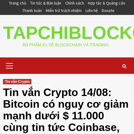
Skip
Trang chủ
Tin tức & Bàn luận
Chính sách
Hợp tác & Quảng cáo
to
Thanh toán
Miễn trừ trách nhiệm
Liên hệ
Donate
content
TAPCHIBLOCK
ẤN PHẨM #1 VỀ BLOCKCHAIN VÀ TRADING
Primary
Menu
Tin vắn Crypto
Tin vắn Crypto 14/08:
Bitcoin có nguy cơ giảm
mạnh dưới $ 11.000
cùng tin tức Coinbase,