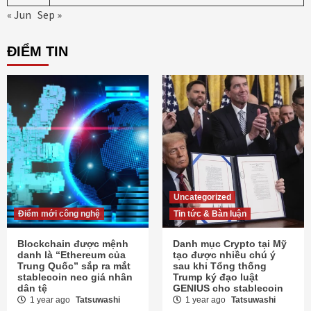
« Jun
Sep »
ĐIỂM TIN
Uncategorized
Điểm mới công nghệ
Tin tức & Bàn luận
Blockchain được mệnh
Danh mục Crypto tại Mỹ
danh là “Ethereum của
tạo được nhiều chú ý
Trung Quốc” sắp ra mắt
sau khi Tổng thống
stablecoin neo giá nhân
Trump ký đạo luật
dân tệ
GENIUS cho stablecoin
1 year ago
Tatsuwashi
1 year ago
Tatsuwashi