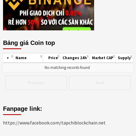
Bảng giá Coin top
Name
Price
Changes 24h
Market CAP
Supply
#
No matching records found
Previous
Next
Fanpage link:
https://www.facebook.com/tapchiblockchain.net