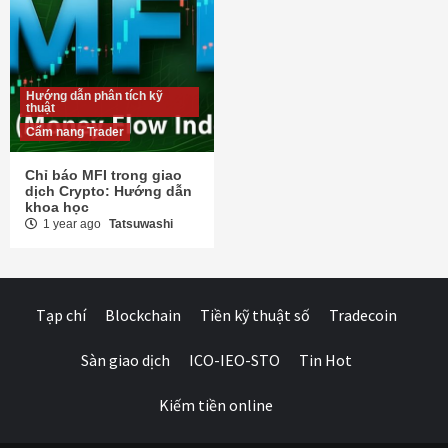
Hướng dẫn phân tích kỹ
thuật
Cẩm nang Trader
Chỉ báo MFI trong giao
dịch Crypto: Hướng dẫn
khoa học
1 year ago
Tatsuwashi
Tạp chí
Blockchain
Tiền kỹ thuật số
Tradecoin
Sàn giao dịch
ICO-IEO-STO
Tin Hot
Kiếm tiền online