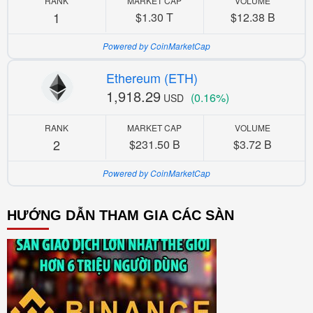
RANK
MARKET CAP
VOLUME
1
$1.30 T
$12.38 B
Powered by CoinMarketCap
Ethereum (ETH)
1,918.29
(0.16%)
USD
RANK
MARKET CAP
VOLUME
2
$231.50 B
$3.72 B
Powered by CoinMarketCap
HƯỚNG DẪN THAM GIA CÁC SÀN