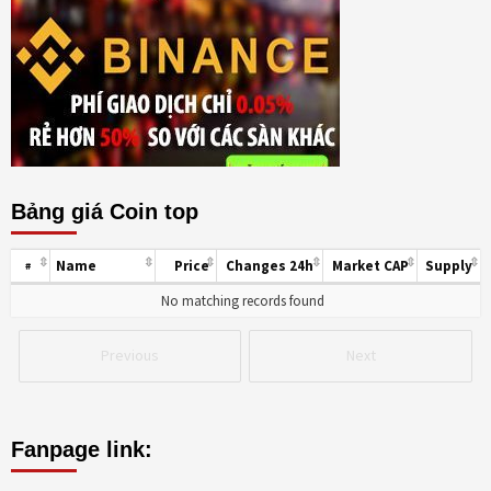
Bảng giá Coin top
Name
Price
Changes 24h
Market CAP
Supply
#
No matching records found
Previous
Next
Fanpage link: