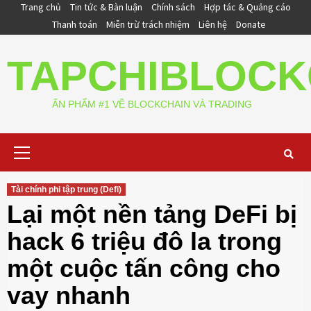
Skip
Trang chủ
Tin tức & Bàn luận
Chính sách
Hợp tác & Quảng cáo
to
Thanh toán
Miễn trừ trách nhiệm
Liên hệ
Donate
content
TAPCHIBLOCK
ẤN PHẨM #1 VỀ BLOCKCHAIN VÀ TRADING
Primary
Menu
Tài chính phi tập trung (Defi)
Lại một nền tảng DeFi bị
hack 6 triệu đô la trong
một cuộc tấn công cho
vay nhanh