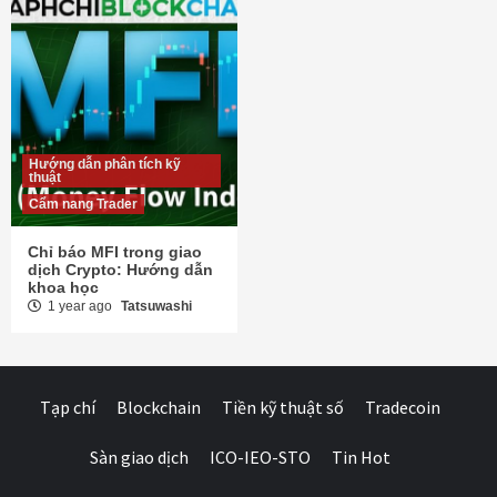
Hướng dẫn phân tích kỹ
thuật
Cẩm nang Trader
Chỉ báo MFI trong giao
dịch Crypto: Hướng dẫn
khoa học
1 year ago
Tatsuwashi
Tạp chí
Blockchain
Tiền kỹ thuật số
Tradecoin
Sàn giao dịch
ICO-IEO-STO
Tin Hot