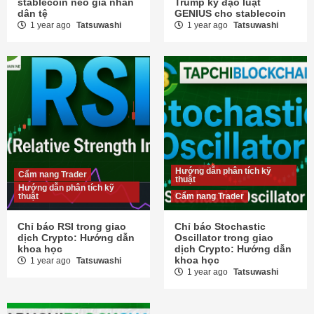
stablecoin neo giá nhân
Trump ký đạo luật
dân tệ
GENIUS cho stablecoin
1 year ago
Tatsuwashi
1 year ago
Tatsuwashi
Hướng dẫn phân tích kỹ
Cẩm nang Trader
thuật
Hướng dẫn phân tích kỹ
thuật
Cẩm nang Trader
Chỉ báo RSI trong giao
Chỉ báo Stochastic
dịch Crypto: Hướng dẫn
Oscillator trong giao
khoa học
dịch Crypto: Hướng dẫn
khoa học
1 year ago
Tatsuwashi
1 year ago
Tatsuwashi