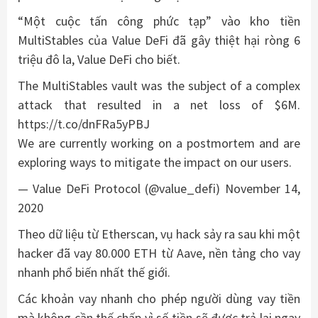
“Một cuộc tấn công phức tạp” vào kho tiền
MultiStables của Value DeFi đã gây thiệt hại ròng 6
triệu đô la, Value DeFi cho biết.
The MultiStables vault was the subject of a complex
attack that resulted in a net loss of $6M.
https://t.co/dnFRa5yPBJ
We are currently working on a postmortem and are
exploring ways to mitigate the impact on our users.
— Value DeFi Protocol (@value_defi) November 14,
2020
Theo dữ liệu từ Etherscan, vụ hack sảy ra sau khi một
hacker đã vay 80.000 ETH từ Aave, nền tảng cho vay
nhanh phổ biến nhất thế giới.
Các khoản vay nhanh cho phép người dùng vay tiền
mà không cần thế chấp vì số tiền sẽ được trả lại ngay