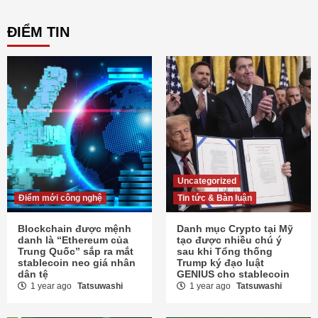
ĐIỂM TIN
Uncategorized
Điểm mới công nghệ
Tin tức & Bàn luận
Blockchain được mệnh
Danh mục Crypto tại Mỹ
danh là “Ethereum của
tạo được nhiều chú ý
Trung Quốc” sắp ra mắt
sau khi Tổng thống
stablecoin neo giá nhân
Trump ký đạo luật
dân tệ
GENIUS cho stablecoin
1 year ago
Tatsuwashi
1 year ago
Tatsuwashi