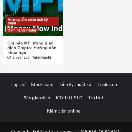
Hướng dẫn phân tích kỹ
thuật
Cẩm nang Trader
Chỉ báo MFI trong giao
dịch Crypto: Hướng dẫn
khoa học
1 year ago
Tatsuwashi
Tạp chí
Blockchain
Tiền kỹ thuật số
Tradecoin
Sàn giao dịch
ICO-IEO-STO
Tin Hot
Kiếm tiền online
Copyright © All rights reserved.
|
TAPCHIBLOCKCHAIN