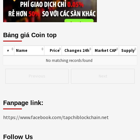
Bảng giá Coin top
Name
Price
Changes 24h
Market CAP
Supply
#
No matching records found
Previous
Next
Fanpage link:
https://www.facebook.com/tapchiblockchain.net
Follow Us