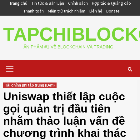
Skip
Trang chủ
Tin tức & Bàn luận
Chính sách
Hợp tác & Quảng cáo
to
Thanh toán
Miễn trừ trách nhiệm
Liên hệ
Donate
content
TAPCHIBLOCK
ẤN PHẨM #1 VỀ BLOCKCHAIN VÀ TRADING
Primary
Menu
Tài chính phi tập trung (Defi)
Uniswap thiết lập cuộc
gọi quản trị đầu tiên
nhằm thảo luận vấn đề
chương trình khai thác