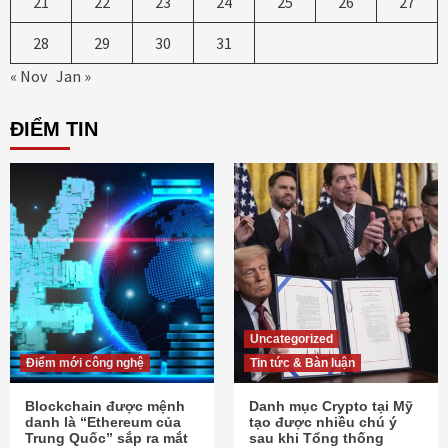
21
22
23
24
25
26
27
28
29
30
31
« Nov
Jan »
ĐIỂM TIN
Uncategorized
Điểm mới công nghệ
Tin tức & Bàn luận
Blockchain được mệnh
Danh mục Crypto tại Mỹ
danh là “Ethereum của
tạo được nhiều chú ý
Trung Quốc” sắp ra mắt
sau khi Tổng thống