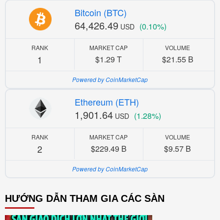
Bitcoin (BTC)
64,426.49
(0.10%)
USD
RANK
MARKET CAP
VOLUME
1
$1.29 T
$21.55 B
Powered by CoinMarketCap
Ethereum (ETH)
1,901.64
(1.28%)
USD
RANK
MARKET CAP
VOLUME
2
$229.49 B
$9.57 B
Powered by CoinMarketCap
HƯỚNG DẪN THAM GIA CÁC SÀN