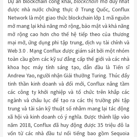
Dự án blockchain công khai,
blockchain
mở duy nhất
được nhà nước chứng thực ở Trung Quốc, Conflux
Network là một giao thức blockchain lớp 1 mã nguồn
mở mang lại khả năng mở rộng, bảo mật và khả năng
mở rộng cao hơn cho thế hệ tiếp theo của thương
mại mở, ứng dụng phi tập trung, dịch vụ tài chính và
Web 3.0 . Mạng Conflux được giám sát bởi một nhóm
toàn cầu gồm các kỹ sư đẳng cấp thế giới và các nhà
khoa học máy tính sáng tạo, dẫn đầu là Tiến sĩ
Andrew Yao, người nhận Giải thưởng Turing. Thúc đẩy
tinh thần kinh doanh và đổi mới, Conflux nâng tầm
các công ty khởi nghiệp và tổ chức trên khắp các
ngành và châu lục để tạo ra các thị trường phi tập
trung và tài sản kỹ thuật số nhằm mang lại tác động
xã hội và kinh doanh có ý nghĩa. Được thành lập vào
năm 2018, Conflux đã huy động được 35 triệu đô la
vốn từ các nhà đầu tư nổi tiếng bao gồm Sequoia