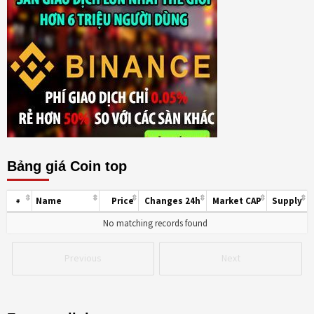
Bảng giá Coin top
Name
Price
Changes 24h
Market CAP
Supply
#
No matching records found
Previous
Next