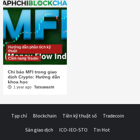
Hướng dẫn phân tích kỹ
thuật
Cẩm nang Trader
Chỉ báo MFI trong giao
dịch Crypto: Hướng dẫn
khoa học
1 year ago
Tatsuwashi
Tạp chí
Blockchain
Tiền kỹ thuật số
Tradecoin
Sàn giao dịch
ICO-IEO-STO
Tin Hot