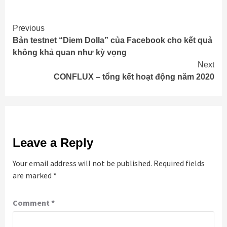
Continue
Previous
Bản testnet “Diem Dolla” của Facebook cho kết quả
Reading
không khả quan như kỳ vọng
Next
CONFLUX – tổng kết hoạt động năm 2020
Leave a Reply
Your email address will not be published.
Required fields
are marked
*
Comment
*