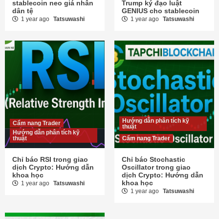
stablecoin neo giá nhân
Trump ký đạo luật
dân tệ
GENIUS cho stablecoin
1 year ago
Tatsuwashi
1 year ago
Tatsuwashi
Hướng dẫn phân tích kỹ
Cẩm nang Trader
thuật
Hướng dẫn phân tích kỹ
thuật
Cẩm nang Trader
Chỉ báo RSI trong giao
Chỉ báo Stochastic
dịch Crypto: Hướng dẫn
Oscillator trong giao
khoa học
dịch Crypto: Hướng dẫn
khoa học
1 year ago
Tatsuwashi
1 year ago
Tatsuwashi