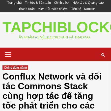
Skip
Trang chủ
Tin tức & Bàn luận
Chính sách
Hợp tác & Quảng cáo
to
Thanh toán
Miễn trừ trách nhiệm
Liên hệ
Donate
content
TAPCHIBLOCK
ẤN PHẨM #1 VỀ BLOCKCHAIN VÀ TRADING
Primary
Menu
Coins tiềm năng
Conflux Network và đối
tác Commons Stack
cùng hợp tác để tăng
tốc phát triển cho các