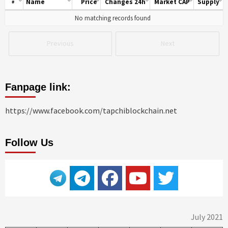
Name
Price
Changes 24h
Market CAP
Supply
#
No matching records found
Previous
Next
Fanpage link:
https://www.facebook.com/tapchiblockchain.net
Follow Us
July 2021