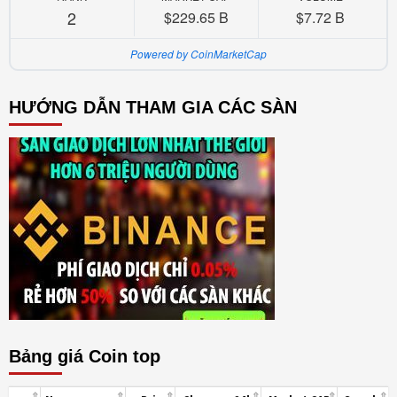
2
$229.65 B
$7.72 B
Powered by CoinMarketCap
HƯỚNG DẪN THAM GIA CÁC SÀN
Bảng giá Coin top