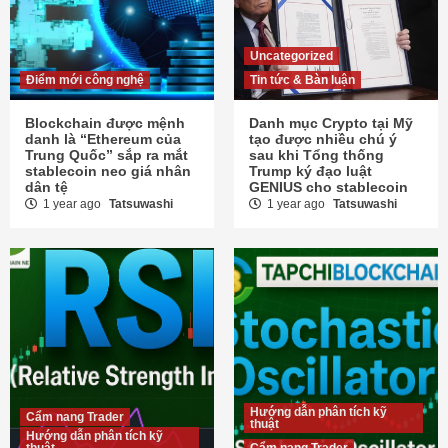
Uncategorized
Điểm mới công nghệ
Tin tức & Bàn luận
Blockchain được mệnh
Danh mục Crypto tại Mỹ
danh là “Ethereum của
tạo được nhiều chú ý
Trung Quốc” sắp ra mắt
sau khi Tổng thống
stablecoin neo giá nhân
Trump ký đạo luật
dân tệ
GENIUS cho stablecoin
1 year ago
Tatsuwashi
1 year ago
Tatsuwashi
Hướng dẫn phân tích kỹ
Cẩm nang Trader
thuật
Hướng dẫn phân tích kỹ
thuật
Cẩm nang Trader