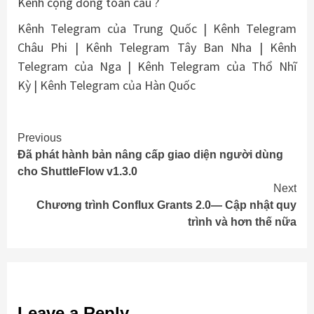
Kênh cộng đồng toàn cầu ?
Kênh Telegram của Trung Quốc
|
Kênh Telegram
Châu Phi
|
Kênh Telegram Tây Ban Nha
|
Kênh
Telegram của Nga
|
Kênh Telegram của Thổ Nhĩ
Kỳ
|
Kênh Telegram của Hàn Quốc
Continue
Previous
Đã phát hành bản nâng cấp giao diện người dùng
Reading
cho ShuttleFlow v1.3.0
Next
Chương trình Conflux Grants 2.0— Cập nhật quy
trình và hơn thế nữa
Leave a Reply