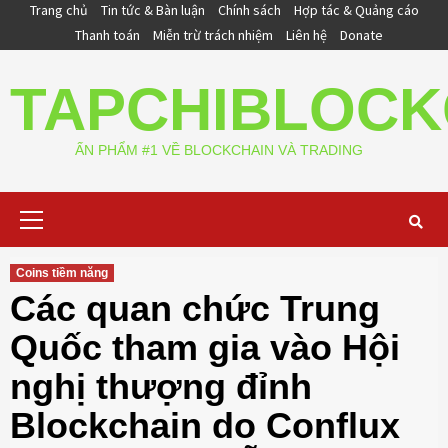
Skip
Trang chủ
Tin tức & Bàn luận
Chính sách
Hợp tác & Quảng cáo
to
Thanh toán
Miễn trừ trách nhiệm
Liên hệ
Donate
content
TAPCHIBLOCK
ẤN PHẨM #1 VỀ BLOCKCHAIN VÀ TRADING
Primary
Menu
Coins tiềm năng
Các quan chức Trung
Quốc tham gia vào Hội
nghị thượng đỉnh
Blockchain do Conflux