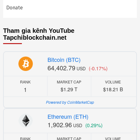
Donate
Tham gia kênh YouTube
Tapchiblockchain.net
Bitcoin (BTC)
64,402.79
(-0.17%)
USD
RANK
MARKET CAP
VOLUME
1
$1.29 T
$18.21 B
Powered by CoinMarketCap
Ethereum (ETH)
1,902.96
(0.29%)
USD
RANK
MARKET CAP
VOLUME