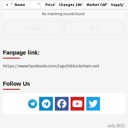
Name
Price
Changes 24h
Market CAP
Supply
#
No matching records found
Previous
Next
Fanpage link:
https://www.facebook.com/tapchiblockchain.net
Follow Us
July 2021