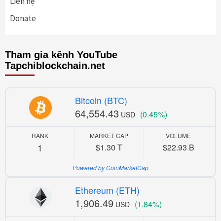
Liên hệ
Donate
Tham gia kênh YouTube
Tapchiblockchain.net
Bitcoin (BTC)
64,554.43
(0.45%)
USD
RANK
MARKET CAP
VOLUME
1
$1.30 T
$22.93 B
Powered by CoinMarketCap
Ethereum (ETH)
1,906.49
(1.84%)
USD