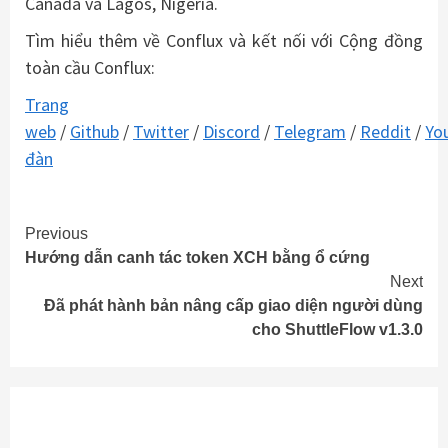
Canada và Lagos, Nigeria.
Tìm hiểu thêm về Conflux và kết nối với Cộng đồng
toàn cầu Conflux:
Trang
web
/
Github
/
Twitter
/
Discord
/
Telegram
/
Reddit
/
Yo
đàn
Continue
Previous
Hướng dẫn canh tác token XCH bằng ổ cứng
Reading
Next
Đã phát hành bản nâng cấp giao diện người dùng
cho ShuttleFlow v1.3.0