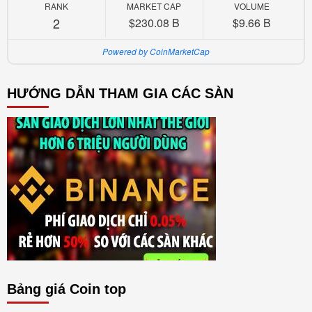
RANK
MARKET CAP
VOLUME
2
$230.08 B
$9.66 B
Powered by CoinMarketCap
HƯỚNG DẪN THAM GIA CÁC SÀN
Bảng giá Coin top