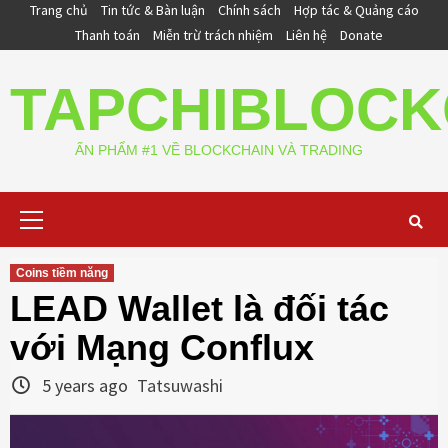
Skip
Trang chủ
Tin tức & Bàn luận
Chính sách
Hợp tác & Quảng cáo
to
Thanh toán
Miễn trừ trách nhiệm
Liên hệ
Donate
content
TAPCHIBLOCK
ẤN PHẨM #1 VỀ BLOCKCHAIN VÀ TRADING
Primary
Menu
Coins tiềm năng
LEAD Wallet là đối tác
với Mạng Conflux
5 years ago
Tatsuwashi