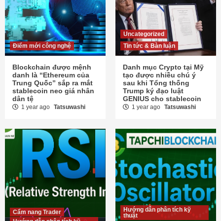
Uncategorized
Điểm mới công nghệ
Tin tức & Bàn luận
Blockchain được mệnh
Danh mục Crypto tại Mỹ
danh là “Ethereum của
tạo được nhiều chú ý
Trung Quốc” sắp ra mắt
sau khi Tổng thống
stablecoin neo giá nhân
Trump ký đạo luật
dân tệ
GENIUS cho stablecoin
1 year ago
Tatsuwashi
1 year ago
Tatsuwashi
Hướng dẫn phân tích kỹ
Cẩm nang Trader
thuật