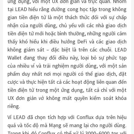
ứng dụng, với một UX đơn giản và trực quan. Nhóm
tại LEAD hiểu rằng đường cong học tập trong không
gian tiền điện tử là một thách thức đối với sự chấp
nhận của người dùng, chủ yếu với các nhà giao dịch
tiền điện tử mới hoặc bình thường, những người cảm
thấy khó hiểu khi điều hướng DeFi và các giao dịch
không giám sát – đặc biệt là trên các chuỗi. LEAD
Wallet đang thay đổi điều này, loại bỏ sự phức tạp
của nhiều ví và trải nghiệm người dùng, với một sản
phẩm duy nhất nơi mọi người có thể giao dịch, đặt
cược và thực hiện tất cả các hoạt động liên quan đến
tiền điện tử trong một ứng dụng, tất cả chỉ với một
UX đơn giản
và
không mất quyền kiểm soát khóa
riêng.
Ví LEAD đã chọn tích hợp với Conflux dựa trên hiệu
quả và tốc độ mà Mạng sẽ mang lại cho người dùng.
Trong khi đó Conflux có thể xử lý 3000–6000 tps với