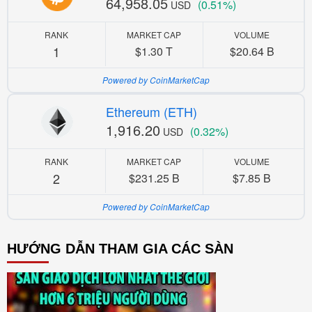
64,958.05
(0.51%)
USD
RANK
MARKET CAP
VOLUME
1
$1.30 T
$20.64 B
Powered by CoinMarketCap
Ethereum (ETH)
1,916.20
(0.32%)
USD
RANK
MARKET CAP
VOLUME
2
$231.25 B
$7.85 B
Powered by CoinMarketCap
HƯỚNG DẪN THAM GIA CÁC SÀN