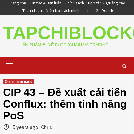
Skip
Trang chủ
Tin tức & Bàn luận
Chính sách
Hợp tác & Quảng cáo
to
Thanh toán
Miễn trừ trách nhiệm
Liên hệ
Donate
content
TAPCHIBLOCK
ẤN PHẨM #1 VỀ BLOCKCHAIN VÀ TRADING
Primary
Menu
Coins tiềm năng
CIP 43 – Đề xuất cải tiến
Conflux: thêm tính năng
PoS
5 years ago
Chris