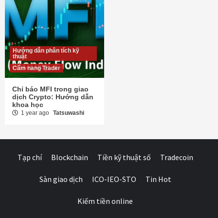
Hướng dẫn phân tích kỹ
thuật
Cẩm nang Trader
Chỉ báo MFI trong giao
dịch Crypto: Hướng dẫn
khoa học
1 year ago
Tatsuwashi
Tạp chí
Blockchain
Tiền kỹ thuật số
Tradecoin
Sàn giao dịch
ICO-IEO-STO
Tin Hot
Kiếm tiền online