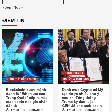
« Sep
Nov »
ĐIỂM TIN
Uncategorized
Điểm mới công nghệ
Tin tức & Bàn luận
Blockchain được mệnh
Danh mục Crypto tại Mỹ
danh là “Ethereum của
tạo được nhiều chú ý
Trung Quốc” sắp ra mắt
sau khi Tổng thống
stablecoin neo giá nhân
Trump ký đạo luật
dân tệ
GENIUS cho stablecoin
1 year ago
Tatsuwashi
1 year ago
Tatsuwashi