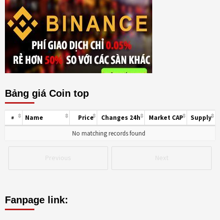
Bảng giá Coin top
Name
Price
Changes 24h
Market CAP
Supply
#
No matching records found
Previous
Next
Fanpage link: