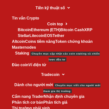
Tiền kỹ thuật số
Tin vắn Crypto
Coin top
Bitcoin
Ethereum (ETH)
Bitcoin Cash
XRP
Stellar
Litecoin
EOS
Tether
Altcoin
Coins tiềm năng
Token chứng khoán
Masternodes
Staking
Chuyên mục cập nhật các coin staking và chiến
lược đầu tư
Đào coin
Ví điện tử
Tradecoin
Dành cho người mới
Chuyên mục viết cho người mới
tham gia thị trường
Cẩm nang Trader
Nhận định chuyên gia
Phân tích cơ bản
Phân tích giá
Thị trường phái sinh