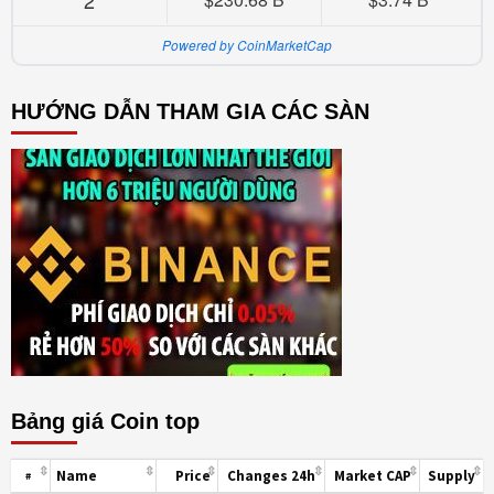
Powered by CoinMarketCap
HƯỚNG DẪN THAM GIA CÁC SÀN
Bảng giá Coin top
Name
Price
Changes 24h
Market CAP
Supply
#