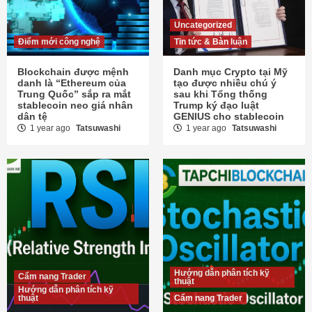
Uncategorized
Điểm mới công nghệ
Tin tức & Bàn luận
Blockchain được mệnh
Danh mục Crypto tại Mỹ
danh là “Ethereum của
tạo được nhiều chú ý
Trung Quốc” sắp ra mắt
sau khi Tổng thống
stablecoin neo giá nhân
Trump ký đạo luật
dân tệ
GENIUS cho stablecoin
1 year ago
Tatsuwashi
1 year ago
Tatsuwashi
Hướng dẫn phân tích kỹ
Cẩm nang Trader
thuật
Hướng dẫn phân tích kỹ
thuật
Cẩm nang Trader