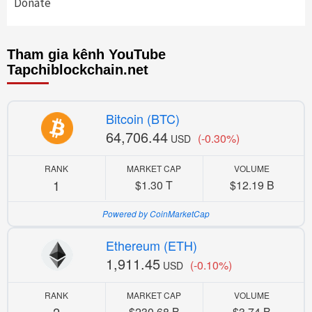
Donate
Tham gia kênh YouTube
Tapchiblockchain.net
Bitcoin (BTC)
64,706.44
(-0.30%)
USD
RANK
MARKET CAP
VOLUME
1
$1.30 T
$12.19 B
Powered by CoinMarketCap
Ethereum (ETH)
1,911.45
(-0.10%)
USD
RANK
MARKET CAP
VOLUME
2
$230.68 B
$3.74 B