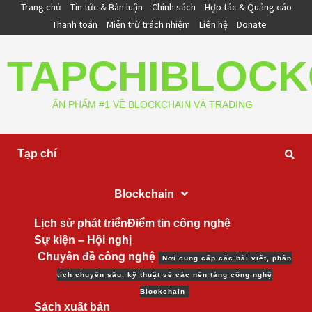
Skip
Trang chủ
Tin tức & Bàn luận
Chính sách
Hợp tác & Quảng cáo
to
Thanh toán
Miễn trừ trách nhiệm
Liên hệ
Donate
content
TAPCHIBLOCK
ẤN PHẨM #1 VỀ BLOCKCHAIN VÀ TRADING
Tạp chí
Blockchain
Lịch sử phát triển
Điểm tin công nghệ
Sự kiện – Hội nghị
Chuyên đề công nghệ
Nơi cung cấp các bài viết, phân
tích chuyên sâu, kỹ thuật về các nền tảng công nghệ
Blockchain
Sách xuất bản