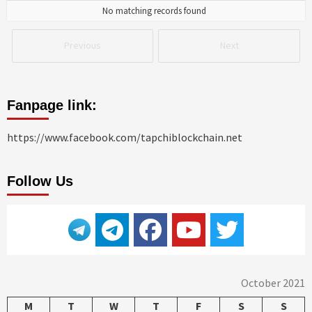
No matching records found
Previous
Next
Fanpage link:
https://www.facebook.com/tapchiblockchain.net
Follow Us
October 2021
M
T
W
T
F
S
S