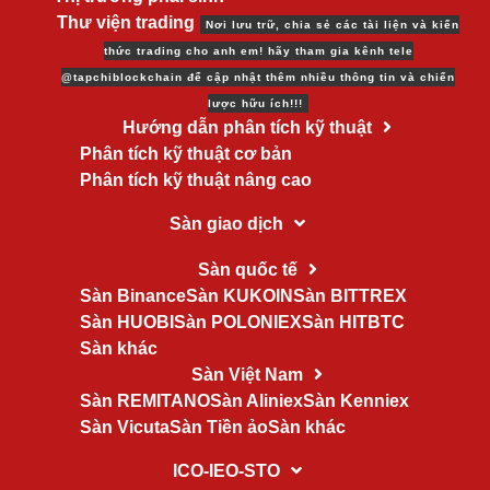
Thư viện trading
Nơi lưu trữ, chia sẻ các tài liện và kiến
thức trading cho anh em! hãy tham gia kênh tele
@tapchiblockchain để cập nhật thêm nhiều thông tin và chiến
lược hữu ích!!!
Hướng dẫn phân tích kỹ thuật
Phân tích kỹ thuật cơ bản
Phân tích kỹ thuật nâng cao
Sàn giao dịch
Sàn quốc tế
Sàn Binance
Sàn KUKOIN
Sàn BITTREX
Sàn HUOBI
Sàn POLONIEX
Sàn HITBTC
Sàn khác
Sàn Việt Nam
Sàn REMITANO
Sàn Aliniex
Sàn Kenniex
Sàn Vicuta
Sàn Tiền ảo
Sàn khác
ICO-IEO-STO