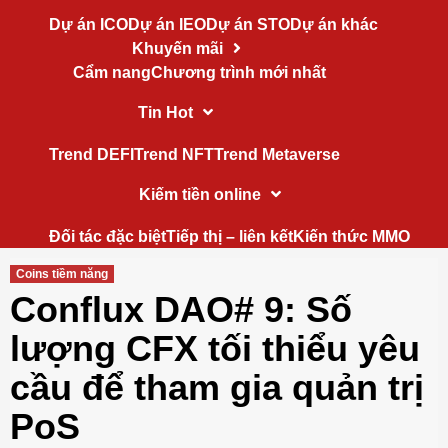
Dự án ICO
Dự án IEO
Dự án STO
Dự án khác
Khuyến mãi
Cẩm nang
Chương trình mới nhất
Tin Hot
Trend DEFI
Trend NFT
Trend Metaverse
Kiếm tiền online
Đối tác đặc biệt
Tiếp thị – liên kết
Kiến thức MMO
Coins tiềm năng
Conflux DAO# 9: Số
lượng CFX tối thiểu yêu
cầu để tham gia quản trị
PoS