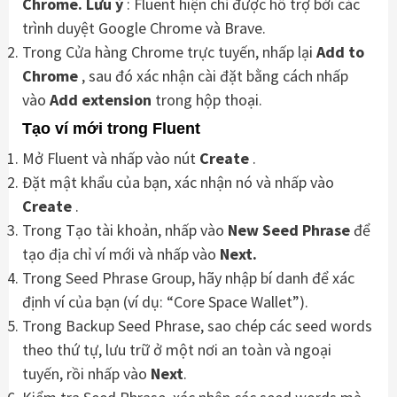
Chrome.
Lưu ý
: Fluent hiện chỉ được hỗ trợ bởi các
trình duyệt Google Chrome và Brave.
Trong Cửa hàng Chrome trực tuyến, nhấp lại
Add to
Chrome
, sau đó xác nhận cài đặt bằng cách nhấp
vào
Add extension
trong hộp thoại.
Tạo ví mới trong Fluent
Mở Fluent và nhấp vào nút
Create
.
Đặt mật khẩu của bạn, xác nhận nó và nhấp vào
Create
.
Trong Tạo tài khoản, nhấp vào
New Seed Phrase
để
tạo địa chỉ ví mới và nhấp vào
Next.
Trong Seed Phrase Group, hãy nhập bí danh để xác
định ví của bạn (ví dụ: “Core Space Wallet”).
Trong Backup Seed Phrase, sao chép các seed words
theo thứ tự, lưu trữ ở một nơi an toàn và ngoại
tuyến, rồi nhấp vào
Next
.