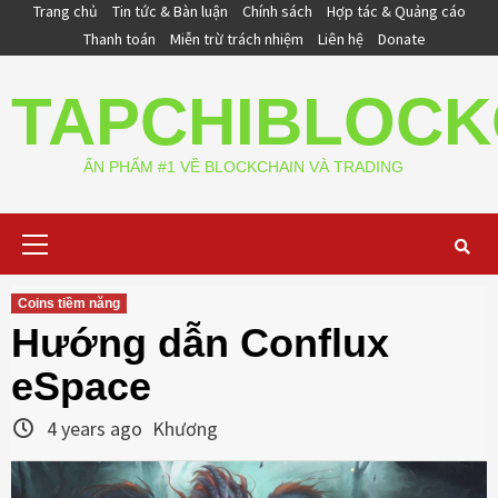
Skip
Trang chủ
Tin tức & Bàn luận
Chính sách
Hợp tác & Quảng cáo
to
Thanh toán
Miễn trừ trách nhiệm
Liên hệ
Donate
content
TAPCHIBLOCK
ẤN PHẨM #1 VỀ BLOCKCHAIN VÀ TRADING
Primary
Menu
Coins tiềm năng
Hướng dẫn Conflux
eSpace
4 years ago
Khương