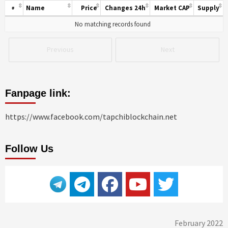
Name
Price
Changes 24h
Market CAP
Supply
#
No matching records found
Previous
Next
Fanpage link:
https://www.facebook.com/tapchiblockchain.net
Follow Us
February 2022