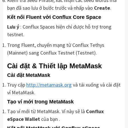
Kiểm tra Seed Phrase, xác nhận các seed words mà
bạn đã sao lưu ở bước trước và nhấp vào
Create
.
Kết nối Fluent với Conflux Core Space
Lưu ý
: Conflux Spaces hiện chỉ được hỗ trợ trong
testnet.
Trong Fluent, chuyển mạng từ Conflux Tethys
(Mainnet) sang Conflux Testnet (Testnet).
Cài đặt & Thiết lập MetaMask
Cài đặt MetaMask
Truy cập
http://metamask.org
và tải xuống và cài đặt
ví MetaMask.
Tạo ví mới trong MetaMask
Tạo ví mới từ MetaMask. Ví này sẽ là
Conflux
eSpace Wallet
của bạn .