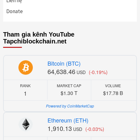
Liên hệ
Donate
Tham gia kênh YouTube
Tapchiblockchain.net
Bitcoin (BTC)
64,638.46
(-0.19%)
USD
RANK
MARKET CAP
VOLUME
1
$1.30 T
$17.78 B
Powered by CoinMarketCap
Ethereum (ETH)
1,910.13
(-0.03%)
USD