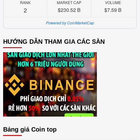
RANK
MARKET CAP
VOLUME
2
$230.52 B
$7.59 B
Powered by CoinMarketCap
HƯỚNG DẪN THAM GIA CÁC SÀN
Bảng giá Coin top