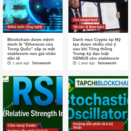
Uncategorized
Điểm mới công nghệ
Tin tức & Bàn luận
Blockchain được mệnh
Danh mục Crypto tại Mỹ
danh là “Ethereum của
tạo được nhiều chú ý
Trung Quốc” sắp ra mắt
sau khi Tổng thống
stablecoin neo giá nhân
Trump ký đạo luật
dân tệ
GENIUS cho stablecoin
1 year ago
Tatsuwashi
1 year ago
Tatsuwashi
Hướng dẫn phân tích kỹ
Cẩm nang Trader
thuật
Hướng dẫn phân tích kỹ