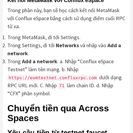
Kết nối MetaMask với Conflux eSpace
Trong phần này, bạn sẽ học cách kết nối MetaMask
với Conflux eSpace bằng cách sử dụng điểm cuối RPC
từ xa.
Trong MetaMask, đi tới Settings.
Trong Settings, đi tới
Networks
và nhấp vào
Add a
network
.
Trong
Add a network
: a. Nhập “Conflux eSpace
Testnet” làm tên mạng. b. Nhập
dưới dạng
https://evmtestnet.confluxrpc.com
RPC URL mới. C. Nhập
làm chain ID. d. Nhập
71
“CFX” phần symbol.
Chuyển tiền qua Across
Spaces
Yêu cầu tiền từ testnet faucet