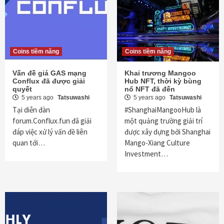
Coins tiềm năng
Coins tiềm năng
Vấn đề giá GAS mạng
Khai trương Mangoo
Conflux đã được giải
Hub NFT, thời kỳ bùng
quyết
nổ NFT đã đến
5 years ago
Tatsuwashi
5 years ago
Tatsuwashi
Tại diễn đàn
#ShanghaiMangooHub là
forum.Conflux.fun đã giải
một quảng trường giải trí
đáp việc xử lý vấn đề liên
được xây dựng bởi Shanghai
quan tới…
Mango-Xiang Culture
Investment…