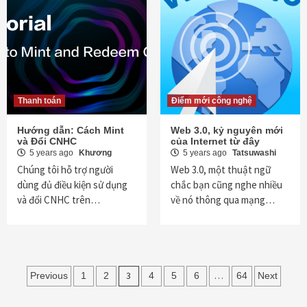
Thanh toán
Điểm mới công nghệ
Hướng dẫn: Cách Mint
Web 3.0, kỷ nguyên mới
và Đổi CNHC
của Internet từ đây
5 years ago
Khương
5 years ago
Tatsuwashi
Chúng tôi hỗ trợ người
Web 3.0, một thuật ngữ
dùng đủ điều kiện sử dụng
chắc bạn cũng nghe nhiều
và đổi CNHC trên…
về nó thông qua mạng…
Posts
3
…
Previous
1
2
4
5
6
64
Next
pagination