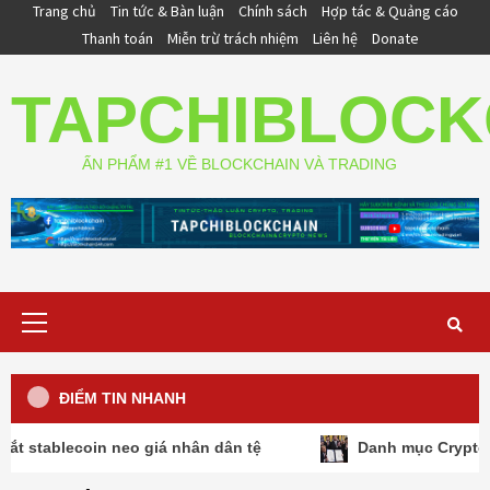
Skip
Trang chủ
Tin tức & Bàn luận
Chính sách
Hợp tác & Quảng cáo
to
Thanh toán
Miễn trừ trách nhiệm
Liên hệ
Donate
content
TAPCHIBLOCK
ẤN PHẨM #1 VỀ BLOCKCHAIN VÀ TRADING
Primary
Menu
ĐIỂM TIN NHANH
eo giá nhân dân tệ
Danh mục Crypto tại Mỹ tạo được 