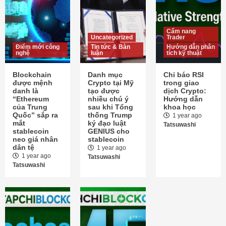
Blockchain được mệnh danh là
“Ethereum của Trung Quốc” sắp ra mắt
stablecoin neo giá nhân dân tệ
1
Cẩm nang
Uncategorized
Trader
Điểm mới công
Uncategorized
Tin tức & Bàn
Tin tức & Bàn luận
Hướng dẫn phân
nghệ
luận
tích kỹ thuật
Danh mục Crypto tại Mỹ tạo được nhiều
chú ý sau khi Tổng thống Trump ký đạo
luật GENIUS cho stablecoin
Blockchain
Danh mục
Chỉ báo RSI
2
được mệnh
Crypto tại Mỹ
trong giao
danh là
tạo được
dịch Crypto:
“Ethereum
nhiều chú ý
Hướng dẫn
của Trung
sau khi Tổng
khoa học
Cẩm nang Trader
Hướng dẫn phân tích kỹ thuật
Quốc” sắp ra
thống Trump
Chỉ báo RSI trong giao dịch Crypto:
1 year ago
mắt
ký đạo luật
Hướng dẫn khoa học
Tatsuwashi
stablecoin
GENIUS cho
3
neo giá nhân
stablecoin
dân tệ
1 year ago
1 year ago
Tatsuwashi
Hướng dẫn phân tích kỹ thuật
Cẩm nang Trader
Tatsuwashi
Chỉ báo Stochastic Oscillator trong giao
dịch Crypto: Hướng dẫn khoa học
4