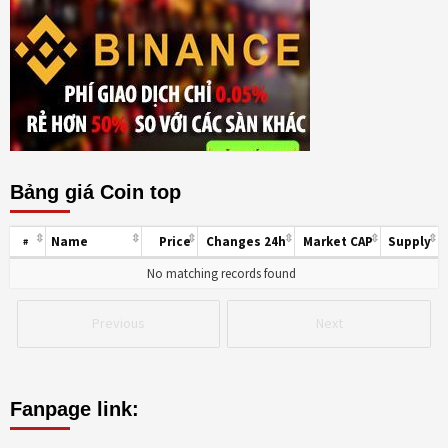
Bảng giá Coin top
Name
Price
Changes 24h
Market CAP
Supply
#
No matching records found
Previous
Next
Fanpage link: