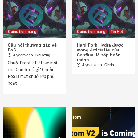
Coins tiềm năng
Coins tiềm năng
Tin Hot
Câu hỏi thường gặp về
Hard Fork Hydra được
PoS
mong đợi từ lâu của
Conflux đã sắp hoàn
4 years ago
Khương
thành
Chuỗi Proof-of-Stake mới
4 years ago
Chris
cho Conflux là gì? Chuỗi
PoS là một chuỗi lớp phủ
hoạt…