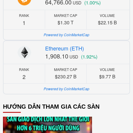
64,766.00
(1.00%)
USD
RANK
MARKET CAP
VOLUME
1
$1.30 T
$22.15 B
Powered by CoinMarketCap
Ethereum (ETH)
1,908.10
(1.92%)
USD
RANK
MARKET CAP
VOLUME
2
$230.27 B
$9.77 B
Powered by CoinMarketCap
HƯỚNG DẪN THAM GIA CÁC SÀN