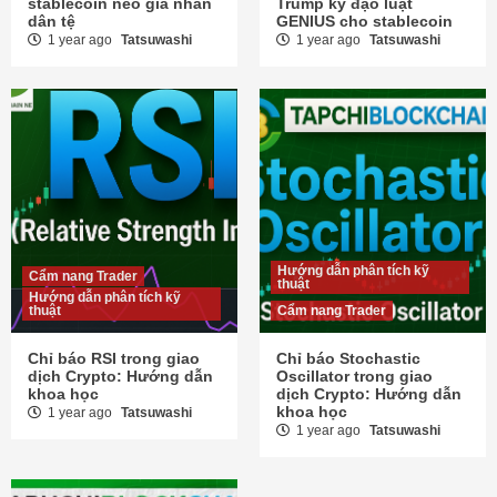
stablecoin neo giá nhân
Trump ký đạo luật
dân tệ
GENIUS cho stablecoin
1 year ago
Tatsuwashi
1 year ago
Tatsuwashi
Hướng dẫn phân tích kỹ
Cẩm nang Trader
thuật
Hướng dẫn phân tích kỹ
thuật
Cẩm nang Trader
Chỉ báo RSI trong giao
Chỉ báo Stochastic
dịch Crypto: Hướng dẫn
Oscillator trong giao
khoa học
dịch Crypto: Hướng dẫn
khoa học
1 year ago
Tatsuwashi
1 year ago
Tatsuwashi