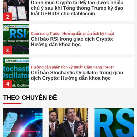
Danh mục Crypto tại Mỹ tạo được nhiều
chú ý sau khi Tổng thống Trump ký đạo
luật GENIUS cho stablecoin
2
Cẩm nang Trader
Hướng dẫn phân tích kỹ thuật
Chỉ báo RSI trong giao dịch Crypto:
Hướng dẫn khoa học
3
Hướng dẫn phân tích kỹ thuật
Cẩm nang Trader
Chỉ báo Stochastic Oscillator trong giao
dịch Crypto: Hướng dẫn khoa học
4
THEO CHUYÊN ĐỀ
Hướng dẫn phân tích kỹ thuật
Cẩm nang Trader
Chỉ báo MFI trong giao dịch Crypto:
Hướng dẫn khoa học
5
Điểm mới công nghệ